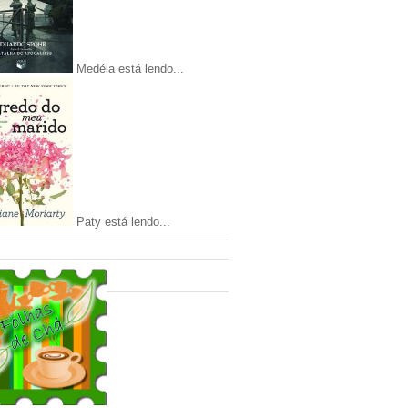
Medéia está lendo...
Paty está lendo...