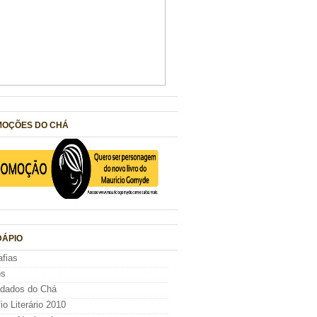
OÇÕES DO CHÁ
ÁPIO
afias
os
idados do Chá
io Literário 2010