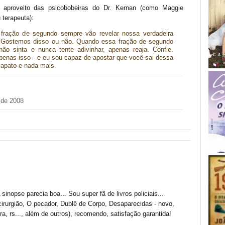
 aproveito das psicobobeiras do Dr. Kernan (como Maggie
 terapeuta):
ração de segundo sempre vão revelar nossa verdadeira
. Gostemos disso ou não. Quando essa fração de segundo
não sinta e nunca tente adivinhar, apenas reaja. Confie.
penas isso - e eu sou capaz de apostar que você sai dessa
apato e nada mais.
 de 2008
sinopse parecia boa... Sou super fã de livros policiais...
cirurgião, O pecador, Dublê de Corpo, Desaparecidas - novo,
ura, rs..., além de outros), recomendo, satisfação garantida!