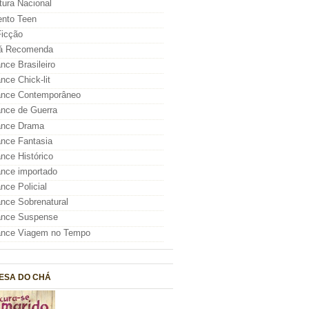
atura Nacional
nto Teen
icção
á Recomenda
ce Brasileiro
ce Chick-lit
nce Contemporâneo
nce de Guerra
nce Drama
nce Fantasia
ce Histórico
nce importado
ce Policial
ce Sobrenatural
nce Suspense
nce Viagem no Tempo
ESA DO CHÁ