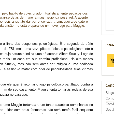
r pelo hábito de colecionador ritualisticamente pedaços dos
vrar-se delas de maneira mais hedionda possível. A agente
por dois anos até dar por encerrada a brincadeira de gato e
 da prisão... e está preparando um novo jogo para Maggie.
 a linha dos suspenses psicológicos. È o segundo da série
PROM
e do FBI, mais uma vez, põe-se física e psicologicamente à
s cuja natureza indica uma só autoria: Albert Stucky. Logo de
s mais um caso em sua carreira profissional. Há oito meses
ert Stucky, mas não sem antes ser infligida a uma hedionda
ou a assisti-lo matar com rigor de periculosidade suas vítimas
ue ele quer é retomar o jogo psicológico partilhado contra a
CARD
m fim de seu casamento, Maggie tenta tomar às rédeas de sua
Biogr
causara no passado.
Cont
Conv
mos uma Maggie torturada e um tanto paranóica caminhando na
Desaf
s. Lidar com seus fantasmas não será tarefa fácil enquanto