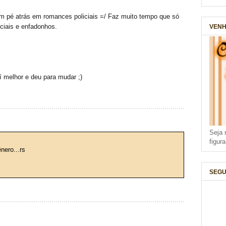
m pé atrás em romances policiais =/ Faz muito tempo que só
VENH
iciais e enfadonhos.
ví melhor e deu para mudar ;)
Seja 
figur
nero...rs
SEGU