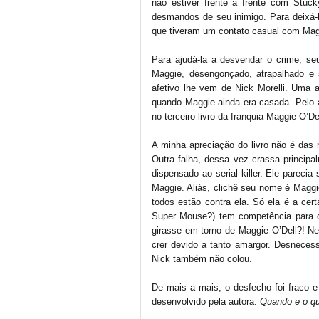
não estiver frente a frente com Stuc
desmandos de seu inimigo. Para deixá-l
que tiveram um contato casual com Magg
Para ajudá-la a desvendar o crime, se
Maggie, desengonçado, atrapalhado e 
afetivo lhe vem de Nick Morelli. Uma at
quando Maggie ainda era casada. Pelo 
no terceiro livro da franquia Maggie O’Del
A minha apreciação do livro não é das
Outra falha, dessa vez crassa principa
dispensado ao serial killer. Ele parec
Maggie. Aliás, clichê seu nome é Maggi
todos estão contra ela. Só ela é a cer
Super Mouse?) tem competência para c
girasse em torno de Maggie O’Dell?! Ne
crer devido a tanto amargor. Desneces
Nick também não colou.
De mais a mais, o desfecho foi fraco 
desenvolvido pela autora:
Quando e o qu