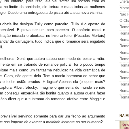
ky. No entanto, para isso, ela vai sofrer um bocado com os
Liter
a no limite da sanidade, ele tortura e mata todas as mulheres
Mome
ie. Desde uma entregadora de pizza até a sua nova vizinha.
Não F
O Ch
u chefe lhe designa Tully como parceiro. Tully é o oposto de
Roman
sensível. E prova ser um bom parceiro. O conforto moral e
Roman
ração iniciada e abortada no livro anterior (Pecados Mortais)
Roma
andar da carruagem, tudo indica que o romance será engatado
Roma
l.
Roma
 melhores. Senti que autora rateou com medo de pesar a mão.
Roma
lmente em se tratando de romance policial, foi o pouco tempo
Roman
ia situar mais como um fantasma nebuloso na vida dramática de
Roma
e. Claro, não gostei dela. Tem a mania horrorosa de achar que
Roman
ta e todos estão errados. E lógico! Apenas ela (e quem mais?
Roman
apturar Albert Stucky. Imagine o que seria do mundo se não
Roma
m consegui enxergá-la tão bonita quanto a autora queria fazer
Roma
sário dizer que a subtrama do romance afetivo entre Maggie e
NA M
e previsível servindo somente para dar um fecho ao argumento
e nos impede de exercer a maldade inerente ao ser humano?