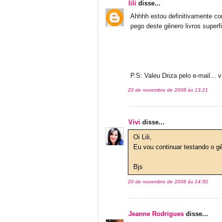
lili
disse...
Ahhhh estou definitivamente co
pego deste gênero livros superf
P.S: Valeu Driza pelo e-mail... 
20 de novembro de 2008 às 13:21
Vivi
disse...
Oi Lili,
Eu vou continuar testando o gê
Bjs
20 de novembro de 2008 às 14:50
Jeanne Rodrigues
disse...