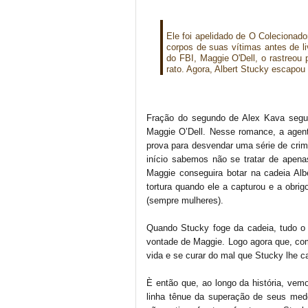
Ele foi apelidado de O Colecionado
corpos de suas vítimas antes de li
do FBI, Maggie O'Dell, o rastreou 
rato. Agora, Albert Stucky escapou
Fração do segundo de Alex Kava segue
Maggie O’Dell. Nesse romance, a agent
prova para desvendar uma série de crime
início sabemos não se tratar de apena
Maggie conseguira botar na cadeia Alb
tortura quando ele a capturou e a obrig
(sempre mulheres).
Quando Stucky foge da cadeia, tudo o q
vontade de Maggie. Logo agora que, co
vida e se curar do mal que Stucky lhe 
È então que, ao longo da história, ve
linha tênue da superação de seus medo