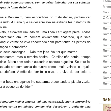
Liter
rair pelo poderoso duque, sem se deixar intimidar por sua soberba,
Mome
apaz de forma definitiva.
Não F
line e Benjamim, bem escondidos no mato denso, podiam ver
O Ch
sando. A Cena que se desenrolava na estrada fez calafrios de
Roman
oline.
Roman
valo, cercavam um lado de uma linda carruagem preta. Todos
Roma
dversário era um homem obviamente abastado, que saía
Roma
sangue vermelho-vivo escorrendo sem parar entre as pernas do
Roma
gnação e compaixão.
Roma
s seus capangas. – Não tem jeito. Vai ter que morrer.
Roman
ncordaram, mas o terceiro hesitou. Caroline não perdeu tempo
Roma
dele. Mirou com todo o cuidado e apertou o gatilho. Seu tiro foi
 passado em companhia de quatro primos mais velhos, os quais
Roman
autodefesa. A mão do líder foi o alvo, e o uivo de dor dele, a
Roman
Roma
 a boca entregando-lhe sua arma e aceitando a pistola vazia.
Roma
or à esquerda do líder.”
NA M
dobrar por mulher alguma, até uma conspiração mortal aproximá-lo
, unidos contra um inimigo comum, eles descobrem o poder de uma