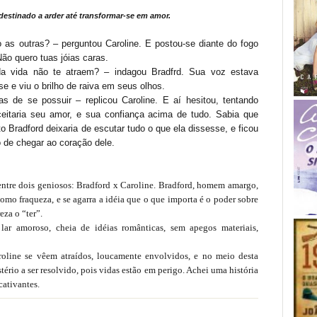
estinado a arder até transformar-se em amor.
 as outras? – perguntou Caroline. E postou-se diante do fogo
Não quero tuas jóias caras.
da vida não te atraem? – indagou Bradfrd. Sua voz estava
e e viu o brilho de raiva em seus olhos.
s de se possuir – replicou Caroline. E aí hesitou, tentando
aceitaria seu amor, e sua confiança acima de tudo. Sabia que
Bradford deixaria de escutar tudo o que ela dissesse, e ficou
 de chegar ao coração dele.
 entre dois geniosos: Bradford x Caroline. Bradford, homem amargo,
mo fraqueza, e se agarra a idéia que o que importa é o poder sobre
eza o “ter”.
ar amoroso, cheia de idéias românticas, sem apegos materiais,
roline se vêem atraídos, loucamente envolvidos, e no meio desta
ério a ser resolvido, pois vidas estão em perigo. Achei uma história
cativantes.