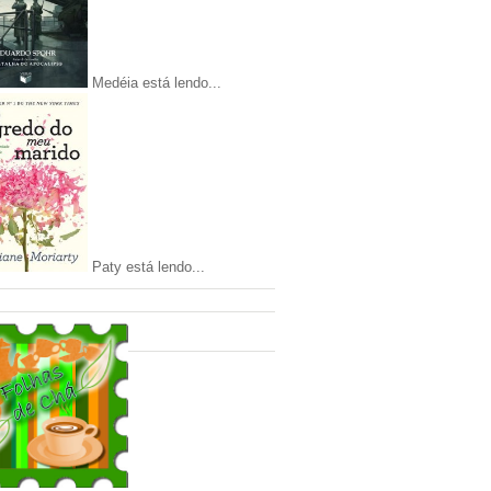
Medéia está lendo...
Paty está lendo...