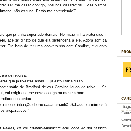
precisar me casar contigo, nós nos casaremos . Mas vamos
ichmond, não às tuas. Estás me entendendo?”
u que já tinha suportado demais. No início tinha pretendido ir
lo, aceitar o fato de que ela pertenceria a ele. Agora admitia
erar. Era hora de ter uma conversinha com Caroline, e quanto
PROM
cara de repulsa.
s que já tivestes antes. E já estou farta disso.
comentário de Bradford deixou Caroline louca de raiva. – Se
ui, vai exigir que me case contigo na mesma hora.
CARD
Bradford concordou.
ho a menor intenção de me casar amanhã. Sábado pra mim está
Biogr
 os preparativos.”
Cont
Conv
Desaf
 Unidos, ela era extraordinariamente bela, dona de um passado