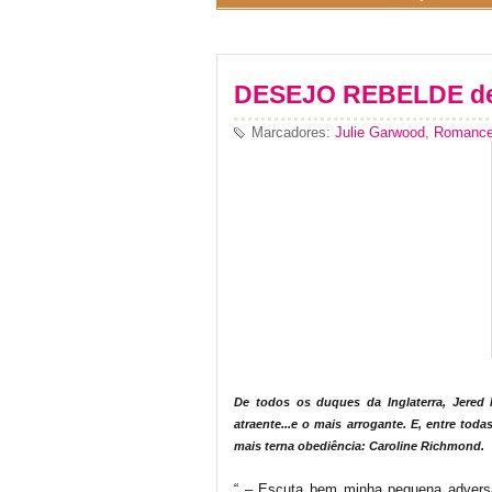
DESEJO REBELDE de
Marcadores:
Julie Garwood
,
Romance 
De todos os duques da Inglaterra, Jered
atraente...e o mais arrogante. E, entre to
mais terna obediência: Caroline Richmond.
“ – Escuta bem minha pequena adversár