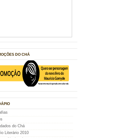
OÇÕES DO CHÁ
ÁPIO
afias
os
idados do Chá
io Literário 2010