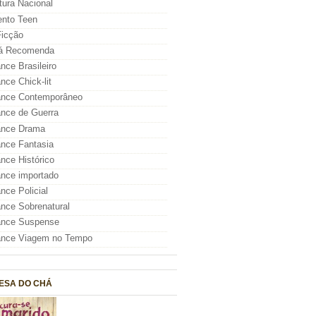
atura Nacional
nto Teen
icção
á Recomenda
ce Brasileiro
ce Chick-lit
nce Contemporâneo
nce de Guerra
nce Drama
nce Fantasia
ce Histórico
nce importado
ce Policial
ce Sobrenatural
nce Suspense
nce Viagem no Tempo
ESA DO CHÁ