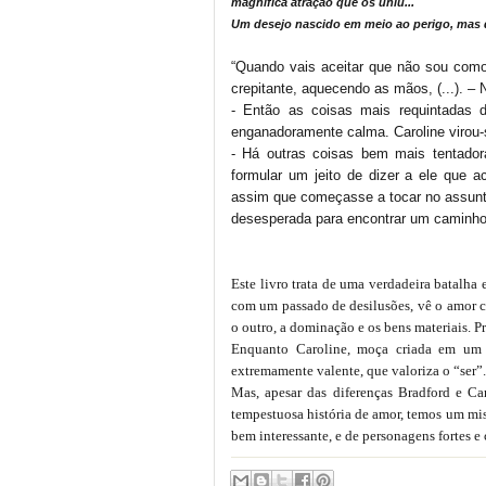
magnífica atração que os uniu...
Um desejo nascido em meio ao perigo, mas d
“Quando vais aceitar que não sou como
crepitante, aquecendo as mãos, (...). – 
- Então as coisas mais requintadas 
enganadoramente calma. Caroline virou-s
- Há outras coisas bem mais tentadora
formular um jeito de dizer a ele que 
assim que começasse a tocar no assunto 
desesperada para encontrar um caminho
Este livro trata de uma verdadeira batalha
com um passado de desilusões, vê o amor co
o outro, a dominação e os bens materiais. Pr
Enquanto Caroline, moça criada em um l
extremamente valente, que valoriza o “ser”.
Mas, apesar das diferenças Bradford e Ca
tempestuosa história de amor, temos um mist
bem interessante, e de personagens fortes e 