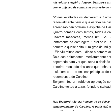
misterioso e espírito fogoso. Deixou-se at
com o objetivo de conquistar o coração do r
“Vozes exaltadas os detiveram e Caro
razoavelmente bem o que estava se pas
apreensão percorreram a espinha de Car
Quatro homens corpulentos, todos a ca
usavam máscaras, menos um. Seu a
lentamente da carruagem. Caroline viu 
homem e quase soltou um grito de indi
- Ele viu minha cara – disse o homem ao
Dois dos salteadores imediatamente co
esperando para ver qual seria a decisão 
certeiro, resultado dos anos que tinha
insistiam em lhe ensinar princípios de 
recompensa de Caroline.
Benjamin fez um ruído de aprovação com
Caroline voltou a atirar, ferindo o saltead
Mas Bradford não era homem de se deixar 
tentadoramente de Caroline. A partir daí