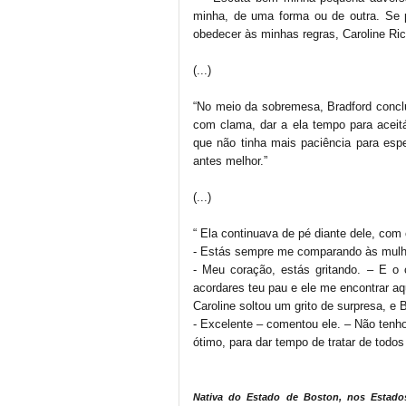
minha, de uma forma ou de outra. Se 
obedecer às minhas regras, Caroline R
(...)
“No meio da sobremesa, Bradford conclui
com clama, dar a ela tempo para aceitá-
que não tinha mais paciência para esp
antes melhor.”
(...)
“ Ela continuava de pé diante dele, com 
- Estás sempre me comparando às mulhere
- Meu coração, estás gritando. – E o 
acordares teu pau e ele me encontrar aq
Caroline soltou um grito de surpresa, e 
- Excelente – comentou ele. – Não ten
ótimo, para dar tempo de tratar de todos
Nativa do Estado de Boston, nos Estados