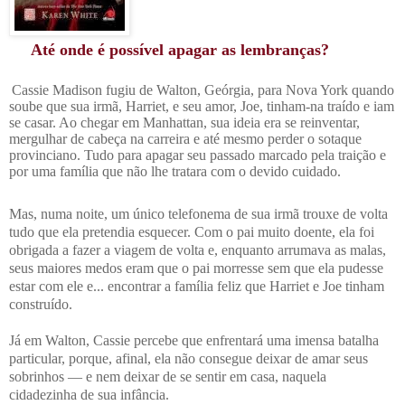
Até onde é possível apagar as lembranças?
Cassie Madison fugiu de Walton, Geórgia, para Nova York quando
soube que sua irmã, Harriet, e seu amor, Joe, tinham-na traído e iam
se casar. Ao chegar em Manhattan, sua ideia era se reinventar,
mergulhar de cabeça na carreira e até mesmo perder o sotaque
provinciano. Tudo para apagar seu passado marcado pela traição e
por uma família que não lhe tratara com o devido cuidado.
Mas, numa noite, um único telefonema de sua irmã trouxe de volta
tudo que ela pretendia esquecer. Com o pai muito doente, ela foi
obrigada a fazer a viagem de volta e, enquanto arrumava as malas,
seus maiores medos eram que o pai morresse sem que ela pudesse
estar com ele e... encontrar a família feliz que Harriet e Joe tinham
construído.
Já em Walton, Cassie percebe que enfrentará uma imensa batalha
particular, porque, afinal, ela não consegue deixar de amar seus
sobrinhos — e nem deixar de se sentir em casa, naquela
cidadezinha de sua infância.