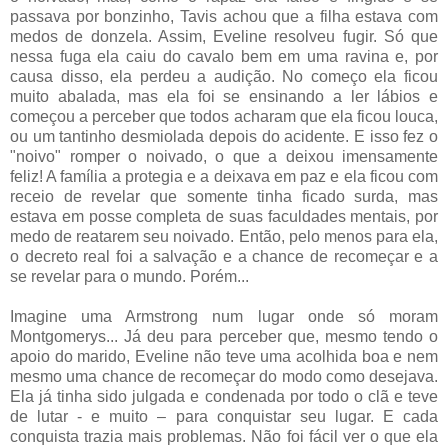
passava por bonzinho, Tavis achou que a filha estava com
medos de donzela. Assim, Eveline resolveu fugir. Só que
nessa fuga ela caiu do cavalo bem em uma ravina e, por
causa disso, ela perdeu a audição. No começo ela ficou
muito abalada, mas ela foi se ensinando a ler lábios e
começou a perceber que todos acharam que ela ficou louca,
ou um tantinho desmiolada depois do acidente. E isso fez o
"noivo" romper o noivado, o que a deixou imensamente
feliz! A família a protegia e a deixava em paz e ela ficou com
receio de revelar que somente tinha ficado surda, mas
estava em posse completa de suas faculdades mentais, por
medo de reatarem seu noivado. Então, pelo menos para ela,
o decreto real foi a salvação e a chance de recomeçar e a
se revelar para o mundo. Porém...
Imagine uma Armstrong num lugar onde só moram
Montgomerys... Já deu para perceber que, mesmo tendo o
apoio do marido, Eveline não teve uma acolhida boa e nem
mesmo uma chance de recomeçar do modo como desejava.
Ela já tinha sido julgada e condenada por todo o clã e teve
de lutar - e muito – para conquistar seu lugar. E cada
conquista trazia mais problemas. Não foi fácil ver o que ela