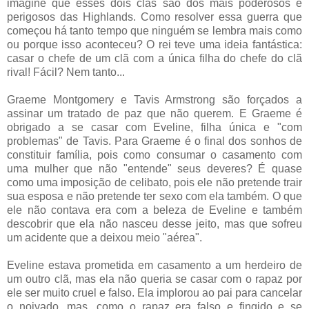
imagine que esses dois clãs são dos mais poderosos e
perigosos das Highlands. Como resolver essa guerra que
começou há tanto tempo que ninguém se lembra mais como
ou porque isso aconteceu? O rei teve uma ideia fantástica:
casar o chefe de um clã com a única filha do chefe do clã
rival! Fácil? Nem tanto...
Graeme Montgomery e Tavis Armstrong são forçados a
assinar um tratado de paz que não querem. E Graeme é
obrigado a se casar com Eveline, filha única e "com
problemas" de Tavis. Para Graeme é o final dos sonhos de
constituir família, pois como consumar o casamento com
uma mulher que não "entende" seus deveres? É quase
como uma imposição de celibato, pois ele não pretende trair
sua esposa e não pretende ter sexo com ela também. O que
ele não contava era com a beleza de Eveline e também
descobrir que ela não nasceu desse jeito, mas que sofreu
um acidente que a deixou meio "aérea".
Eveline estava prometida em casamento a um herdeiro de
um outro clã, mas ela não queria se casar com o rapaz por
ele ser muito cruel e falso. Ela implorou ao pai para cancelar
o noivado, mas, como o rapaz era falso e fingido e se