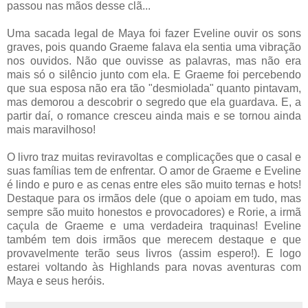
passou nas mãos desse clã...
Uma sacada legal de Maya foi fazer Eveline ouvir os sons
graves, pois quando Graeme falava ela sentia uma vibração
nos ouvidos. Não que ouvisse as palavras, mas não era
mais só o silêncio junto com ela. E Graeme foi percebendo
que sua esposa não era tão "desmiolada" quanto pintavam,
mas demorou a descobrir o segredo que ela guardava. E, a
partir daí, o romance cresceu ainda mais e se tornou ainda
mais maravilhoso!
O livro traz muitas reviravoltas e complicações que o casal e
suas famílias tem de enfrentar. O amor de Graeme e Eveline
é lindo e puro e as cenas entre eles são muito ternas e hots!
Destaque para os irmãos dele (que o apoiam em tudo, mas
sempre são muito honestos e provocadores) e Rorie, a irmã
caçula de Graeme e uma verdadeira traquinas! Eveline
também tem dois irmãos que merecem destaque e que
provavelmente terão seus livros (assim espero!). E logo
estarei voltando às Highlands para novas aventuras com
Maya e seus heróis.