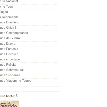
atura Nacional
nto Teen
icção
á Recomenda
ce Brasileiro
ce Chick-lit
nce Contemporâneo
nce de Guerra
nce Drama
nce Fantasia
ce Histórico
nce importado
ce Policial
ce Sobrenatural
nce Suspense
nce Viagem no Tempo
ESA DO CHÁ