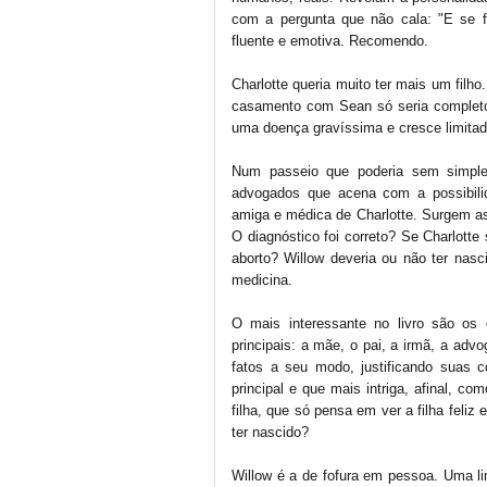
com a pergunta que não cala: "E se f
fluente e emotiva. Recomendo.
Charlotte queria muito ter mais um filho
casamento com Sean só seria completo
uma doença gravíssima e cresce limitada
Num passeio que poderia sem simple
advogados que acena com a possibilid
amiga e médica de Charlotte. Surgem as 
O diagnóstico foi correto? Se Charlotte
aborto? Willow deveria ou não ter nas
medicina.
O mais interessante no livro são os
principais: a mãe, o pai, a irmã, a adv
fatos a seu modo, justificando suas 
principal e que mais intriga, afinal, 
filha, que só pensa em ver a filha feli
ter nascido?
Willow é a de fofura em pessoa. Uma lin