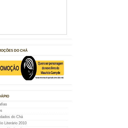
OÇÕES DO CHÁ
ÁPIO
afias
os
idados do Chá
io Literário 2010