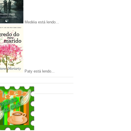
Medéia está lendo...
Paty está lendo...