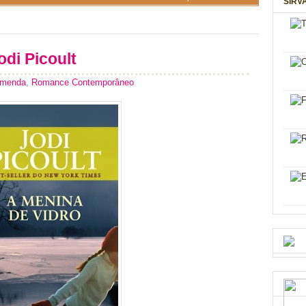
SIRV
odi Picoult
omenda
,
Romance Contemporâneo