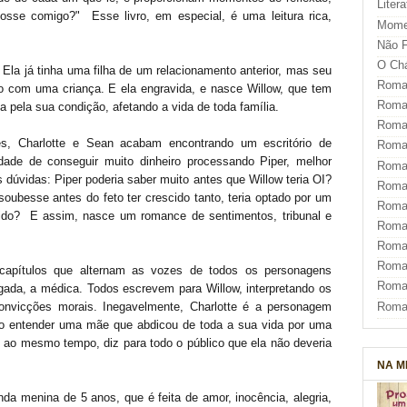
Liter
osse comigo?" Esse livro, em especial, é uma leitura rica,
Mome
Não F
O Ch
. Ela já tinha uma filha de um relacionamento anterior, mas seu
Roman
 com uma criança. E ela engravida, e nasce Willow, que tem
Roman
 pela sua condição, afetando a vida de toda família.
Roma
s, Charlotte e Sean acabam encontrando um escritório de
Roma
ade de conseguir muito dinheiro processando Piper, melhor
Roma
dúvidas: Piper poderia saber muito antes que Willow teria OI?
Roma
 soubesse antes do feto ter crescido tanto, teria optado por um
Roman
cido? E assim, nasce um romance de sentimentos, tribunal e
Roma
Roman
Roman
 capítulos que alternam as vozes de todos os personagens
Roma
ogada, a médica. Todos escrevem para Willow, interpretando os
Roma
convicções morais. Inegavelmente, Charlotte é a personagem
como entender uma mãe que abdicou de toda a sua vida por uma
z e ao mesmo tempo, diz para todo o público que ela não deveria
NA M
da menina de 5 anos, que é feita de amor, inocência, alegria,