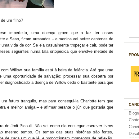
o de um filho?
ese imperfeita, uma doença grave que a faz ter ossos
tte e Sean, ficam arrasados – a menina vai sofrer centenas de
r uma vida de dor. Se ela casualmente tropeçar e cair, pode ter
meses seguintes numa tala ortopédica que envolve metade de
PROM
com Willow, sua família está à beira da falência. Até que uma
e uma oportunidade de salvação: processar sua obstetra por
ter diagnosticado a doença de Willow cedo o bastante para que
 um futuro tranquilo, mas para consegui-la Charlotte tem que
CARD
tra e melhor amiga – e afirmar perante o júri que gostaria que
Biogr
Cont
ra de Jodi Picoult. Não sei como ela consegue escrever livros
Conv
 ao mesmo tempo. Os temas das suas histórias são fortes,
Desaf
de de cada um que lê, e proporcionam momentos de reflexão,