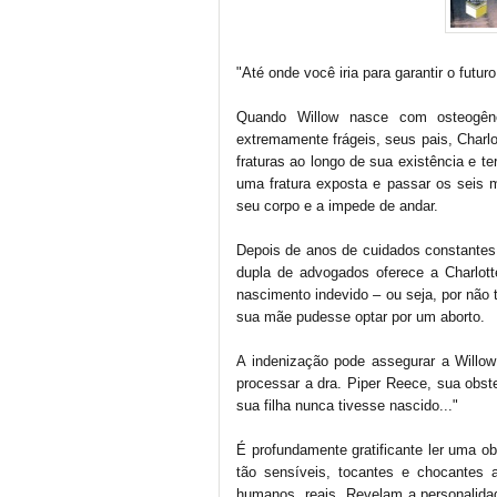
"Até onde você iria para garantir o futur
Quando Willow nasce com osteogên
extremamente frágeis, seus pais, Charlo
fraturas ao longo de sua existência e te
uma fratura exposta e passar os seis 
seu corpo e a impede de andar.
Depois de anos de cuidados constantes 
dupla de advogados oferece a Charlott
nascimento indevido – ou seja, por não 
sua mãe pudesse optar por um aborto.
A indenização pode assegurar a Willow
processar a dra. Piper Reece, sua obste
sua filha nunca tivesse nascido..."
É profundamente gratificante ler uma ob
tão sensíveis, tocantes e chocantes
humanos, reais. Revelam a personalida