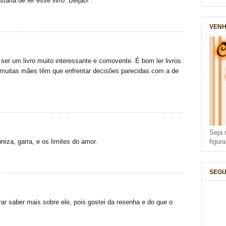
aria de ler esse livro. Beijão! :*
VENH
 ser um livro muito interessante e comovente. É bom ler livros
 muitas mães têm que enfrentar decisões parecidas com a de
Seja 
figur
reza, garra, e os limites do amor.
SEGU
rar saber mais sobre ele, pois gostei da resenha e do que o