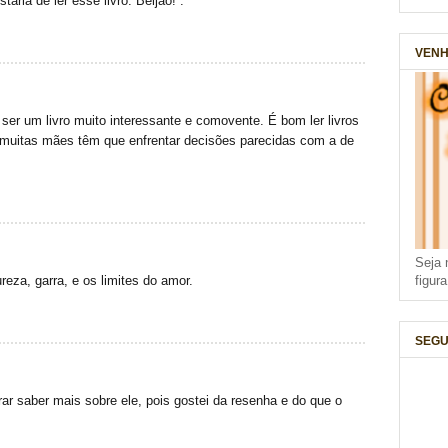
aria de ler esse livro. Beijão! :*
VENH
 ser um livro muito interessante e comovente. É bom ler livros
 muitas mães têm que enfrentar decisões parecidas com a de
Seja 
figur
reza, garra, e os limites do amor.
SEGU
rar saber mais sobre ele, pois gostei da resenha e do que o