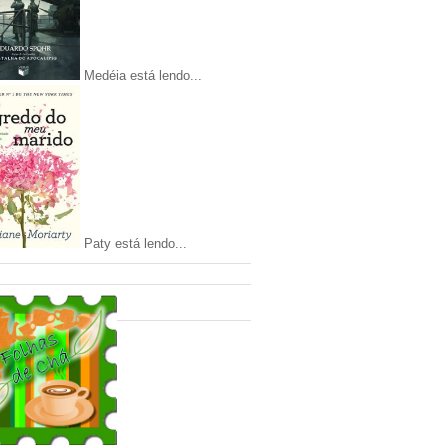
Medéia está lendo...
Paty está lendo...