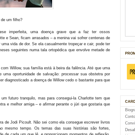
o de um filho?
ese imperfeita, uma doença grave que a faz ter ossos
tte e Sean, ficam arrasados – a menina vai sofrer centenas de
r uma vida de dor. Se ela casualmente tropeçar e cair, pode ter
meses seguintes numa tala ortopédica que envolve metade de
PROM
com Willow, sua família está à beira da falência. Até que uma
e uma oportunidade de salvação: processar sua obstetra por
ter diagnosticado a doença de Willow cedo o bastante para que
 um futuro tranquilo, mas para consegui-la Charlotte tem que
CARD
tra e melhor amiga – e afirmar perante o júri que gostaria que
Biogr
Cont
ra de Jodi Picoult. Não sei como ela consegue escrever livros
Conv
 ao mesmo tempo. Os temas das suas histórias são fortes,
Desaf
de de cada um que lê, e proporcionam momentos de reflexão,