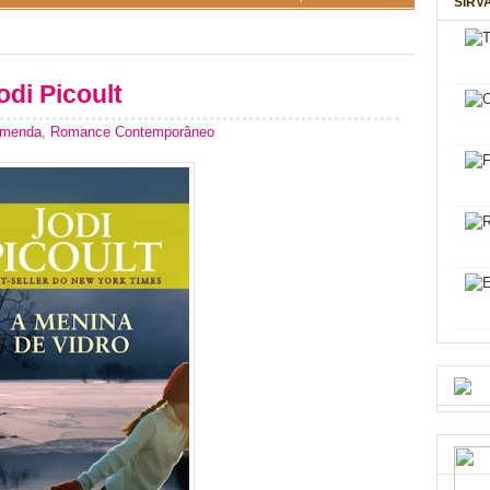
SIRV
odi Picoult
omenda
,
Romance Contemporâneo