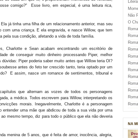
Liter
osse comigo?" Esse livro, em especial, é uma leitura rica,
Mome
Não F
O Ch
. Ela já tinha uma filha de um relacionamento anterior, mas seu
Roman
 com uma criança. E ela engravida, e nasce Willow, que tem
Roman
 pela sua condição, afetando a vida de toda família.
Roma
s, Charlotte e Sean acabam encontrando um escritório de
Roma
ade de conseguir muito dinheiro processando Piper, melhor
Roma
dúvidas: Piper poderia saber muito antes que Willow teria OI?
Roma
 soubesse antes do feto ter crescido tanto, teria optado por um
Roman
cido? E assim, nasce um romance de sentimentos, tribunal e
Roma
Roman
Roman
 capítulos que alternam as vozes de todos os personagens
Roma
ogada, a médica. Todos escrevem para Willow, interpretando os
Roma
convicções morais. Inegavelmente, Charlotte é a personagem
como entender uma mãe que abdicou de toda a sua vida por uma
z e ao mesmo tempo, diz para todo o público que ela não deveria
NA M
da menina de 5 anos, que é feita de amor, inocência, alegria,