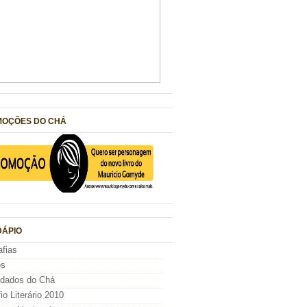
OÇÕES DO CHÁ
ÁPIO
afias
os
idados do Chá
io Literário 2010