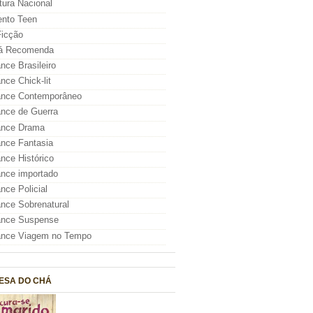
atura Nacional
nto Teen
icção
á Recomenda
ce Brasileiro
ce Chick-lit
nce Contemporâneo
nce de Guerra
nce Drama
nce Fantasia
ce Histórico
nce importado
ce Policial
ce Sobrenatural
nce Suspense
nce Viagem no Tempo
ESA DO CHÁ