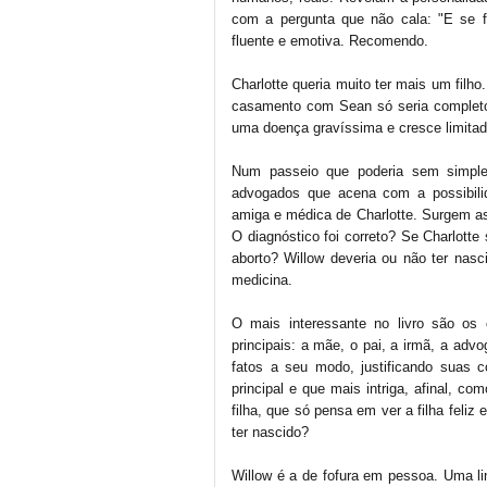
com a pergunta que não cala: "E se f
fluente e emotiva. Recomendo.
Charlotte queria muito ter mais um filho
casamento com Sean só seria completo
uma doença gravíssima e cresce limitada
Num passeio que poderia sem simple
advogados que acena com a possibilid
amiga e médica de Charlotte. Surgem as 
O diagnóstico foi correto? Se Charlotte
aborto? Willow deveria ou não ter nas
medicina.
O mais interessante no livro são os
principais: a mãe, o pai, a irmã, a adv
fatos a seu modo, justificando suas 
principal e que mais intriga, afinal, 
filha, que só pensa em ver a filha feli
ter nascido?
Willow é a de fofura em pessoa. Uma lin