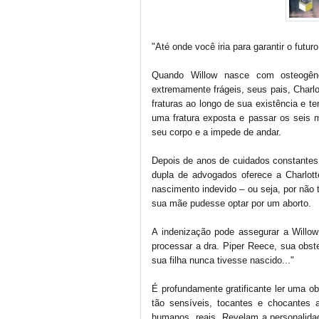
"Até onde você iria para garantir o futur
Quando Willow nasce com osteogên
extremamente frágeis, seus pais, Charlo
fraturas ao longo de sua existência e te
uma fratura exposta e passar os seis 
seu corpo e a impede de andar.
Depois de anos de cuidados constantes 
dupla de advogados oferece a Charlott
nascimento indevido – ou seja, por não 
sua mãe pudesse optar por um aborto.
A indenização pode assegurar a Willow
processar a dra. Piper Reece, sua obste
sua filha nunca tivesse nascido..."
É profundamente gratificante ler uma ob
tão sensíveis, tocantes e chocantes
humanos, reais. Revelam a personalida