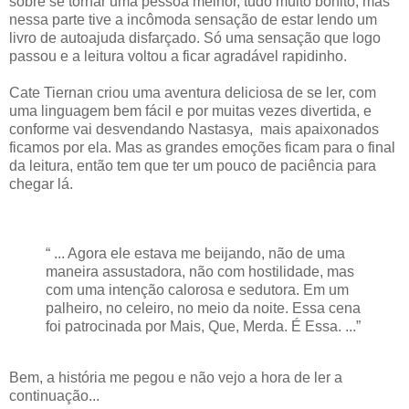
sobre se tornar uma pessoa melhor, tudo muito bonito, mas
nessa parte tive a incômoda sensação de estar lendo um
livro de autoajuda disfarçado. Só uma sensação que logo
passou e a leitura voltou a ficar agradável rapidinho.
Cate Tiernan criou uma aventura deliciosa de se ler, com
uma linguagem bem fácil e por muitas vezes divertida, e
conforme vai desvendando Nastasya, mais apaixonados
ficamos por ela. Mas as grandes emoções ficam para o final
da leitura, então tem que ter um pouco de paciência para
chegar lá.
“ ... Agora ele estava me beijando, não de uma
maneira assustadora, não com hostilidade, mas
com uma intenção calorosa e sedutora. Em um
palheiro, no celeiro, no meio da noite. Essa cena
foi patrocinada por Mais, Que, Merda. É Essa. ...”
Bem, a história me pegou e não vejo a hora de ler a
continuação...