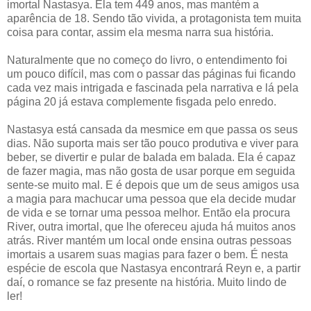
imortal Nastasya. Ela tem 449 anos, mas mantém a
aparência de 18. Sendo tão vivida, a protagonista tem muita
coisa para contar, assim ela mesma narra sua história.
Naturalmente que no começo do livro, o entendimento foi
um pouco difícil, mas com o passar das páginas fui ficando
cada vez mais intrigada e fascinada pela narrativa e lá pela
página 20 já estava complemente fisgada pelo enredo.
Nastasya está cansada da mesmice em que passa os seus
dias. Não suporta mais ser tão pouco produtiva e viver para
beber, se divertir e pular de balada em balada. Ela é capaz
de fazer magia, mas não gosta de usar porque em seguida
sente-se muito mal. E é depois que um de seus amigos usa
a magia para machucar uma pessoa que ela decide mudar
de vida e se tornar uma pessoa melhor. Então ela procura
River, outra imortal, que lhe ofereceu ajuda há muitos anos
atrás. River mantém um local onde ensina outras pessoas
imortais a usarem suas magias para fazer o bem. É nesta
espécie de escola que Nastasya encontrará Reyn e, a partir
daí, o romance se faz presente na história. Muito lindo de
ler!