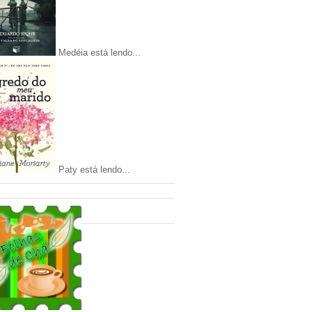
Medéia está lendo...
Paty está lendo...