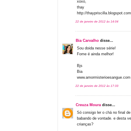
xoxo,
thay
http://thaypriscilla.blogspot.com
22 de janeiro de 2012 às 14:04
Bia Carvalho
disse...
Sou doida nesse série!
Fome é ainda melhor!
Bjs
Bia
www.amormisterioesangue.com
22 de janeiro de 2012 às 17:33
Creuza Moura
disse...
Só consigo ler o chá no final
babando de vontade. e desta vez
crianças?