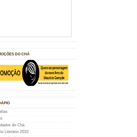
OÇÕES DO CHÁ
ÁPIO
afias
os
idados do Chá
io Literário 2010