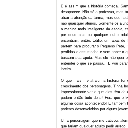
E é assim que a história começa. Sam 
desaparece. Não só o professor, mas t
atrair a atenção da turma, mas que na
não quaisquer alunos. Somente os alun
a menina mais inteligente da escola, 
por seus pais ou qualquer outro ad
encontram, então, Edilio, um rapaz de
partem para procurar o Pequeno Pete, i
perdidas e assustadas e sem saber o qu
buscam sua ajuda. Mas ele não quer o 
entender o que se passa... E vou parar
inteiro.
O que mais me atraiu na história fo
crescimento dos personagens. Tinha ho
impressionante ver o que eles têm de
podem e dão tudo de si! Fora que o l
alguma coisa acontecendo! E também h
poderes desenvolvidos por alguns jovens
Uma personagem que me cativou, além 
que fariam qualquer adulto pedir arreg