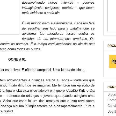
desenvolvendo novos talentos – poderes
inimagináveis, perigosos, mortais –, que ficam
mais evidente a cada dia.
É um mundo novo e aterrorizante. Cada um terá
de escolher seu lado para a batalha que se
aproxima. Os moradores locais contra os
riquinhos de um internato nos arredores. Os
s contra os normais. E o tempo está acabando: no dia do seu
PROM
cer, como todos os outros.
GONE # 01
ler esse livro. E não me arrependi. Uma leitura deliciosa!
em adolescentes e crianças até os 15 anos – idade em que
ndo muito difícil de se imaginar. Me lembrou um episódio de
CARD
é antiga e clássica e eu adoro!) em que o Capitão Kirk e Cia
Biogr
m – somente de crianças e jovens que quando atingiam uma
Cont
m. Acho que esse foi um dos atrativos que o livro teve sobre
Conv
m doença alguma. Simplesmente há o desaparecimento. Pura e
a rastro!
Desaf