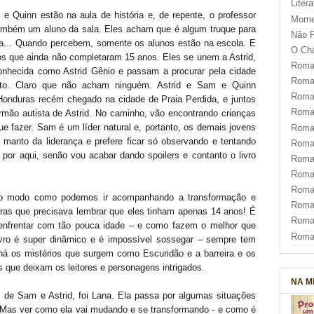
Liter
e Quinn estão na aula de história e, de repente, o professor
Mome
ambém um aluno da sala. Eles acham que é algum truque para
Não F
da... Quando percebem, somente os alunos estão na escola. E
O Ch
os que ainda não completaram 15 anos. Eles se unem a Astrid,
Roman
conhecida como Astrid Gênio e passam a procurar pela cidade
Roman
ulto. Claro que não acham ninguém. Astrid e Sam e Quinn
Roma
 Honduras recém chegado na cidade de Praia Perdida, e juntos
Roma
rmão autista de Astrid. No caminho, vão encontrando crianças
e fazer. Sam é um líder natural e, portanto, os demais jovens
Roma
manto da liderança e prefere ficar só observando e tentando
Roma
 por aqui, senão vou acabar dando spoilers e contanto o livro
Roman
Roma
Roman
i o modo como podemos ir acompanhando a transformação e
Roman
ras que precisava lembrar que eles tinham apenas 14 anos! É
Roma
 enfrentar com tão pouca idade – e como fazem o melhor que
Roma
ivro é super dinâmico e é impossível sossegar – sempre tem
á os mistérios que surgem como Escuridão e a barreira e os
 que deixam os leitores e personagens intrigados.
NA M
de Sam e Astrid, foi Lana. Ela passa por algumas situações
o! Mas ver como ela vai mudando e se transformando - e como é