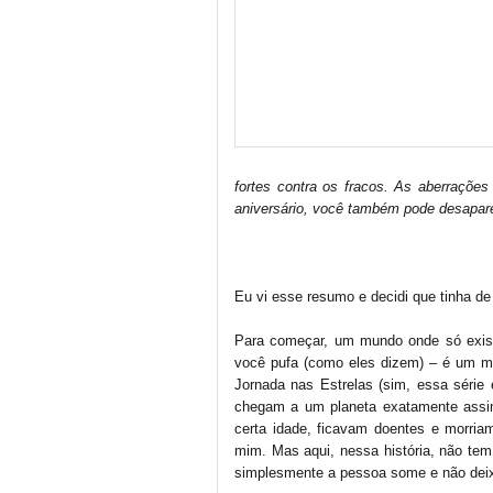
fortes contra os fracos. As aberraçõe
aniversário,
você também pode desapare
Eu vi esse resumo e decidi que tinha de 
Para começar, um mundo onde só exist
você pufa (como eles dizem) – é um mu
Jornada nas Estrelas (sim, essa série 
chegam a um planeta exatamente assi
certa idade, ficavam doentes e morria
mim. Mas aqui, nessa história, não te
simplesmente a pessoa some e não deix