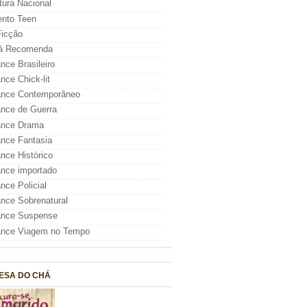
atura Nacional
nto Teen
icção
á Recomenda
ce Brasileiro
ce Chick-lit
nce Contemporâneo
nce de Guerra
nce Drama
nce Fantasia
ce Histórico
nce importado
ce Policial
ce Sobrenatural
nce Suspense
nce Viagem no Tempo
ESA DO CHÁ