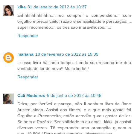
kika
31 de janeiro de 2012 às 10:37
ahhhhhhhhhhhhh.... eu comprei o compendium... com
orgulho e preconceito, razao e sensibilidade e persuação....
super recomendo.... os tres sao maravilhosos......
Responder
mariana
18 de fevereiro de 2012 às 15:35
Li esse livro há tanto tempo...Lendo sua resenha me deu
vontade de ler de novo!!!Muito lindo!!!
Responder
Cali Medeiros
5 de junho de 2012 às 10:45
Driza, por incrível q pareça, não li nenhum livro da Jane
Austen ainda. Assisti aos filmes, e o que mais gostei foi
Orgulho e Preconceito, então acredito q vou gostar de ler.
Se bem q Razão e Sensibilidade tb eu amei...kkkk. já assisti
diversas vezes. Tô esperando uma promoção q nem a
sua...(9,90)!!! Para poder comprar...bjsssssssssss