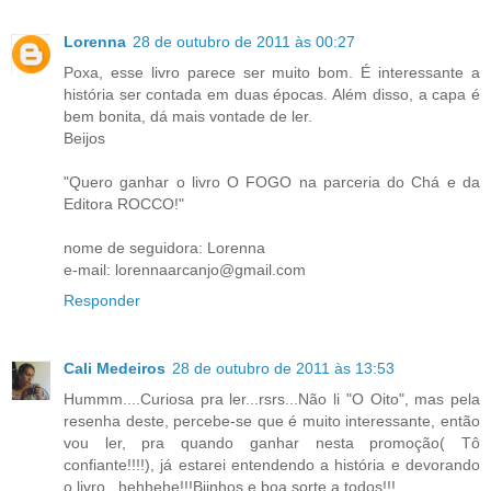
Lorenna
28 de outubro de 2011 às 00:27
Poxa, esse livro parece ser muito bom. É interessante a
história ser contada em duas épocas. Além disso, a capa é
bem bonita, dá mais vontade de ler.
Beijos
"Quero ganhar o livro O FOGO na parceria do Chá e da
Editora ROCCO!"
nome de seguidora: Lorenna
e-mail: lorennaarcanjo@gmail.com
Responder
Cali Medeiros
28 de outubro de 2011 às 13:53
Hummm....Curiosa pra ler...rsrs...Não li "O Oito", mas pela
resenha deste, percebe-se que é muito interessante, então
vou ler, pra quando ganhar nesta promoção( Tô
confiante!!!!), já estarei entendendo a história e devorando
o livro...hehhehe!!!Bjinhos e boa sorte a todos!!!