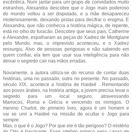
excêntrica. Num jantar para um grupo de convidados muito
estranhos, Alexandra descobre que o Jogo mais poderoso
do mundo voltou a ser disputado, e a mãe desapareceu
misteriosamente, deixando pistas para decifrar o enigma. E
Alexandra, que não conhecia a história mágica, de repente,
está no olho do furacão. Descobre que seus pais, Catherine
e Alexandre, espalharam as peças do Xadrez de Montglane
pelo Mundo, mas, o imprevisto aconteceu, e o Xadrez
ressurgiu. Alvo de pessoas perigosas e não sabendo em
quem confiar, ela tem que usar sua inteligência para não
deixar o segredo cair nas mãos erradas.
Novamente, a autora utiliza-se do recurso de contar duas
histórias, uma no passado, outra no presente. No passado,
século XIX, acontece a história de Haideé . Remontando
aos povos árabes, na história antiga, a jovem precisa levar o
segredo para um local seguro, atravessando
Marrocos, Roma e Grécia e vencendo os inimigos. O
menino Charlot, do primeiro livro, agora é um homem e
vai se unir a Haideé na missão de ocultar o Jogo para
sempre.
Mas, o que é o Jogo? Por que ele é tão perigoso? O mistério
do Oito é fascinante. Esse artefato mágico seria capaz de