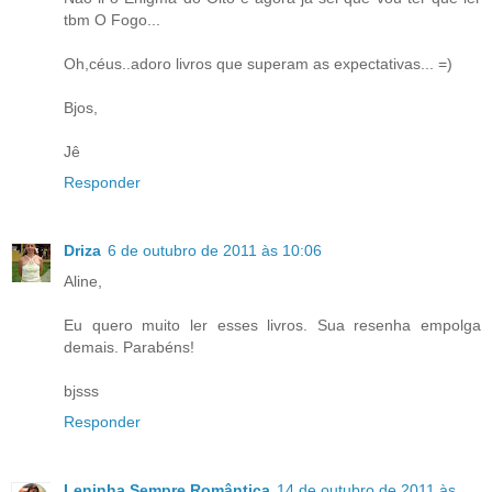
tbm O Fogo...
Oh,céus..adoro livros que superam as expectativas... =)
Bjos,
Jê
Responder
Driza
6 de outubro de 2011 às 10:06
Aline,
Eu quero muito ler esses livros. Sua resenha empolga
demais. Parabéns!
bjsss
Responder
Leninha Sempre Romântica
14 de outubro de 2011 às