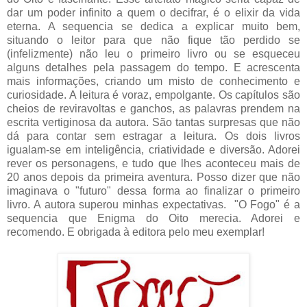
dar um poder infinito a quem o decifrar, é o elixir da vida
eterna. A sequencia se dedica a explicar muito bem,
situando o leitor para que não fique tão perdido se
(infelizmente) não leu o primeiro livro ou se esqueceu
alguns detalhes pela passagem do tempo. E acrescenta
mais informações, criando um misto de conhecimento e
curiosidade. A leitura é voraz, empolgante. Os capítulos são
cheios de reviravoltas e ganchos, as palavras prendem na
escrita vertiginosa da autora. São tantas surpresas que não
dá para contar sem estragar a leitura. Os dois livros
igualam-se em inteligência, criatividade e diversão. Adorei
rever os personagens, e tudo que lhes aconteceu mais de
20 anos depois da primeira aventura. Posso dizer que não
imaginava o "futuro" dessa forma ao finalizar o primeiro
livro. A autora superou minhas expectativas. "O Fogo" é a
sequencia que Enigma do Oito merecia. Adorei e
recomendo. E obrigada à editora pelo meu exemplar!