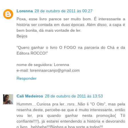
Lorenna
28 de outubro de 2011 às 00:27
Poxa, esse livro parece ser muito bom. É interessante a
história ser contada em duas épocas. Além disso, a capa é
bem bonita, dá mais vontade de ler.
Beijos
"Quero ganhar o livro O FOGO na parceria do Chá e da
Editora ROCCO!"
nome de seguidora: Lorenna
e-mail: lorennaarcanjo@gmail.com
Responder
Cali Medeiros
28 de outubro de 2011 às 13:53
Hummm....Curiosa pra ler...rsrs...Não li "O Oito", mas pela
resenha deste, percebe-se que é muito interessante, então
vou ler, pra quando ganhar nesta promoção( Tô
confiante!!!!), já estarei entendendo a história e devorando
o livro...hehhehe!!!Bjinhos e boa sorte a todos!!!