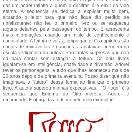
dar um poder infinito a quem o decifrar, é o elixir da vida
eterna. A sequencia se dedica a explicar muito bem,
situando o leitor para que não fique tão perdido se
(infelizmente) não leu o primeiro livro ou se esqueceu
alguns detalhes pela passagem do tempo. E acrescenta
mais informações, criando um misto de conhecimento e
curiosidade. A leitura é voraz, empolgante. Os capítulos são
cheios de reviravoltas e ganchos, as palavras prendem na
escrita vertiginosa da autora. São tantas surpresas que não
dá para contar sem estragar a leitura. Os dois livros
igualam-se em inteligência, criatividade e diversão. Adorei
rever os personagens, e tudo que lhes aconteceu mais de
20 anos depois da primeira aventura. Posso dizer que não
imaginava o "futuro" dessa forma ao finalizar o primeiro
livro. A autora superou minhas expectativas. "O Fogo" é a
sequencia que Enigma do Oito merecia. Adorei e
recomendo. E obrigada à editora pelo meu exemplar!