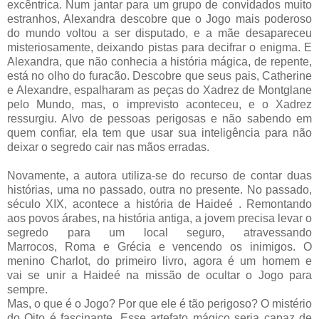
excêntrica. Num jantar para um grupo de convidados muito
estranhos, Alexandra descobre que o Jogo mais poderoso
do mundo voltou a ser disputado, e a mãe desapareceu
misteriosamente, deixando pistas para decifrar o enigma. E
Alexandra, que não conhecia a história mágica, de repente,
está no olho do furacão. Descobre que seus pais, Catherine
e Alexandre, espalharam as peças do Xadrez de Montglane
pelo Mundo, mas, o imprevisto aconteceu, e o Xadrez
ressurgiu. Alvo de pessoas perigosas e não sabendo em
quem confiar, ela tem que usar sua inteligência para não
deixar o segredo cair nas mãos erradas.
Novamente, a autora utiliza-se do recurso de contar duas
histórias, uma no passado, outra no presente. No passado,
século XIX, acontece a história de Haideé . Remontando
aos povos árabes, na história antiga, a jovem precisa levar o
segredo para um local seguro, atravessando
Marrocos, Roma e Grécia e vencendo os inimigos. O
menino Charlot, do primeiro livro, agora é um homem e
vai se unir a Haideé na missão de ocultar o Jogo para
sempre.
Mas, o que é o Jogo? Por que ele é tão perigoso? O mistério
do Oito é fascinante. Esse artefato mágico seria capaz de