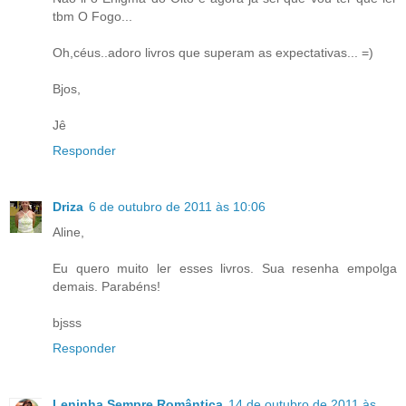
tbm O Fogo...
Oh,céus..adoro livros que superam as expectativas... =)
Bjos,
Jê
Responder
Driza
6 de outubro de 2011 às 10:06
Aline,
Eu quero muito ler esses livros. Sua resenha empolga
demais. Parabéns!
bjsss
Responder
Leninha Sempre Romântica
14 de outubro de 2011 às