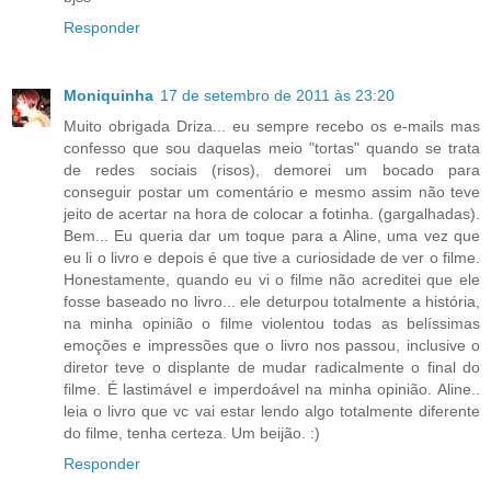
Responder
Moniquinha
17 de setembro de 2011 às 23:20
Muito obrigada Driza... eu sempre recebo os e-mails mas
confesso que sou daquelas meio "tortas" quando se trata
de redes sociais (risos), demorei um bocado para
conseguir postar um comentário e mesmo assim não teve
jeito de acertar na hora de colocar a fotinha. (gargalhadas).
Bem... Eu queria dar um toque para a Aline, uma vez que
eu li o livro e depois é que tive a curiosidade de ver o filme.
Honestamente, quando eu vi o filme não acreditei que ele
fosse baseado no livro... ele deturpou totalmente a história,
na minha opinião o filme violentou todas as belíssimas
emoções e impressões que o livro nos passou, inclusive o
diretor teve o displante de mudar radicalmente o final do
filme. É lastimável e imperdoável na minha opinião. Aline..
leia o livro que vc vai estar lendo algo totalmente diferente
do filme, tenha certeza. Um beijão. :)
Responder