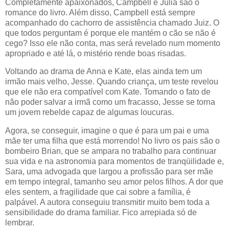
Completamente apaixonados, Campbell e Julia são o
romance do livro. Além disso, Campbell está sempre
acompanhado do cachorro de assistência chamado Juiz. O
que todos perguntam é porque ele mantém o cão se não é
cego? Isso ele não conta, mas será revelado num momento
apropriado e até lá, o mistério rende boas risadas.
Voltando ao drama de Anna e Kate, elas ainda tem um
irmão mais velho, Jesse. Quando criança, um teste revelou
que ele não era compatível com Kate. Tomando o fato de
não poder salvar a irmã como um fracasso, Jesse se torna
um jovem rebelde capaz de algumas loucuras.
Agora, se conseguir, imagine o que é para um pai e uma
mãe ter uma filha que está morrendo! No livro os pais são o
bombeiro Brian, que se ampara no trabalho para continuar
sua vida e na astronomia para momentos de tranqüilidade e,
Sara, uma advogada que largou a profissão para ser mãe
em tempo integral, tamanho seu amor pelos filhos. A dor que
eles sentem, a fragilidade que cai sobre a família, é
palpável. A autora conseguiu transmitir muito bem toda a
sensibilidade do drama familiar. Fico arrepiada só de
lembrar.