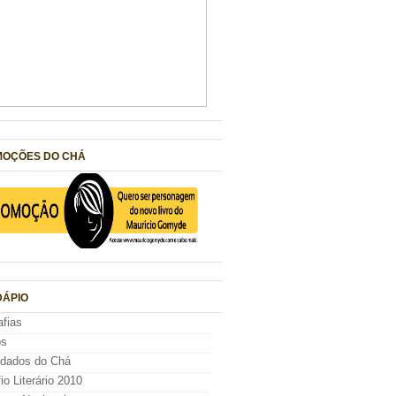
OÇÕES DO CHÁ
ÁPIO
afias
os
idados do Chá
io Literário 2010