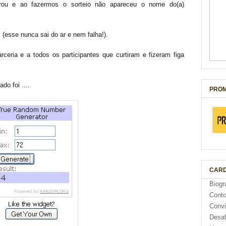
borou e ao fazermos o sorteio não apareceu o nome do(a)
 (esse nunca sai do ar e nem falha!).
rceria e a todos os participantes que curtiram e fizeram figa
do foi ....
PROM
CARD
Biogr
Cont
Conv
Desaf