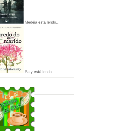
Medéia está lendo...
Paty está lendo...