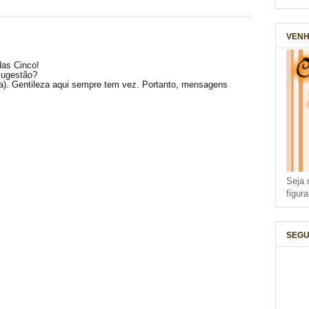
VENH
das Cinco!
sugestão?
(a). Gentileza aqui sempre tem vez. Portanto, mensagens
Seja 
figur
SEGU