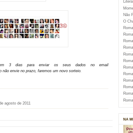
Liter
Mome
Não F
O Ch
Roman
Roman
Roma
Roma
Roma
Roma
m 3 dias para enviar os seus dados no email
Roman
não envie no prazo, faremos um novo sorteio.
Roma
Roman
Roman
Roma
Roma
de agosto de 2011
NA M