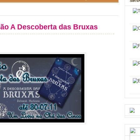
SIRV
ão A Descoberta das Bruxas