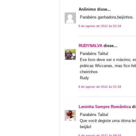
Anônimo disse...
Parabéns ganhadora,beijinhos.
5 de agosto de 2011 às 22:18
RUDYNALVA
disse...
Parabéns Talita!
Ese livro deve ser o máximo, es
práticas Wiccanas, mas fico fel
cheirinhos
Rudy
6 de agosto de 2011 às 01:34
Leninha Sempre Romântica
di
Parabéns Talita!
Que você degiste uma ótima lei
beijão!
6 de agosto de 2011 às 08:44