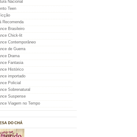
atura Nacional
nto Teen
icção
á Recomenda
ce Brasileiro
ce Chick-lit
nce Contemporâneo
nce de Guerra
nce Drama
nce Fantasia
ce Histórico
nce importado
ce Policial
ce Sobrenatural
nce Suspense
nce Viagem no Tempo
ESA DO CHÁ