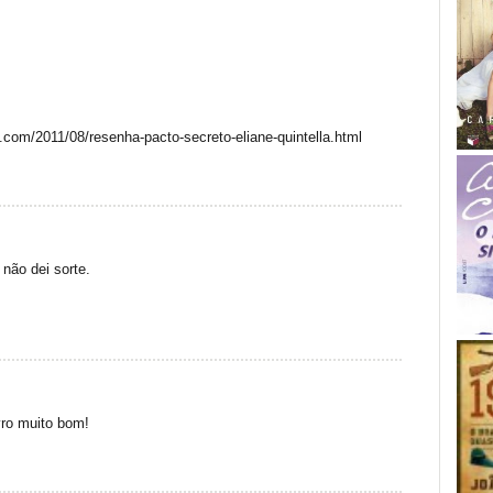
t.com/2011/08/resenha-pacto-secreto-eliane-quintella.html
 não dei sorte.
vro muito bom!