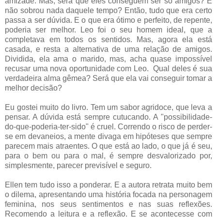
amizade. Mas, será que eles conseguem ser só amigos? E
não sobrou nada daquele tempo? Então, tudo que era certo
passa a ser dúvida. E o que era ótimo e perfeito, de repente,
poderia ser melhor. Leo foi o seu homem ideal, que a
completava em todos os sentidos. Mas, agora ela está
casada, e resta a alternativa de uma relação de amigos.
Dividida, ela ama o marido, mas, acha quase impossível
recusar uma nova oportunidade com Leo. Qual deles é sua
verdadeira alma gêmea? Será que ela vai conseguir tomar a
melhor decisão?
Eu gostei muito do livro. Tem um sabor agridoce, que leva a
pensar. A dúvida está sempre cutucando. A "possibilidade-
do-que-poderia-ter-sido" é cruel. Correndo o risco de perder-
se em devaneios, a mente divaga em hipóteses que sempre
parecem mais atraentes. O que está ao lado, o que já é seu,
para o bem ou para o mal, é sempre desvalorizado por,
simplesmente, parecer previsível e seguro.
Ellen tem tudo isso a ponderar. E a autora retrata muito bem
o dilema, apresentando uma história focada na personagem
feminina, nos seus sentimentos e nas suas reflexões.
Recomendo a leitura e a reflexão. E se acontecesse com