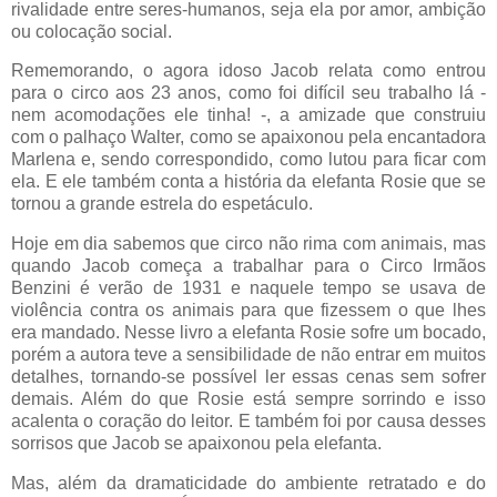
rivalidade entre seres-humanos, seja ela por amor, ambição
ou colocação social.
Rememorando, o agora idoso Jacob relata como entrou
para o circo aos 23 anos, como foi difícil seu trabalho lá -
nem acomodações ele tinha! -, a amizade que construiu
com o palhaço Walter, como se apaixonou pela encantadora
Marlena e, sendo correspondido, como lutou para ficar com
ela. E ele também conta a história da elefanta Rosie que se
tornou a grande estrela do espetáculo.
Hoje em dia sabemos que circo não rima com animais, mas
quando Jacob começa a trabalhar para o Circo Irmãos
Benzini é verão de 1931 e naquele tempo se usava de
violência contra os animais para que fizessem o que lhes
era mandado. Nesse livro a elefanta Rosie sofre um bocado,
porém a autora teve a sensibilidade de não entrar em muitos
detalhes, tornando-se possível ler essas cenas sem sofrer
demais. Além do que Rosie está sempre sorrindo e isso
acalenta o coração do leitor. E também foi por causa desses
sorrisos que Jacob se apaixonou pela elefanta.
Mas, além da dramaticidade do ambiente retratado e do