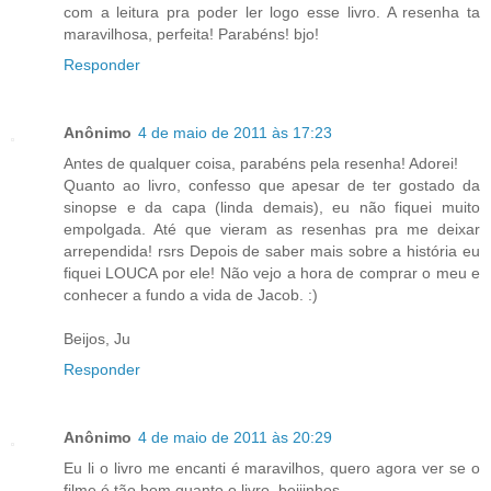
com a leitura pra poder ler logo esse livro. A resenha ta
maravilhosa, perfeita! Parabéns! bjo!
Responder
Anônimo
4 de maio de 2011 às 17:23
Antes de qualquer coisa, parabéns pela resenha! Adorei!
Quanto ao livro, confesso que apesar de ter gostado da
sinopse e da capa (linda demais), eu não fiquei muito
empolgada. Até que vieram as resenhas pra me deixar
arrependida! rsrs Depois de saber mais sobre a história eu
fiquei LOUCA por ele! Não vejo a hora de comprar o meu e
conhecer a fundo a vida de Jacob. :)
Beijos, Ju
Responder
Anônimo
4 de maio de 2011 às 20:29
Eu li o livro me encanti é maravilhos, quero agora ver se o
filme é tão bom quanto o livro ,beijinhos.