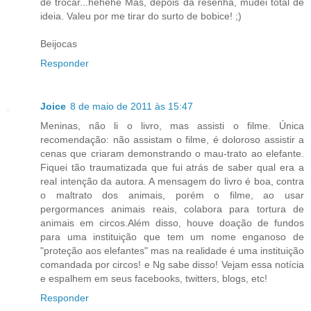
de trocar...hehehe Mas, depois da resenha, mudei total de
ideia. Valeu por me tirar do surto de bobice! ;)
Beijocas
Responder
Joice
8 de maio de 2011 às 15:47
Meninas, não li o livro, mas assisti o filme. Única
recomendação: não assistam o filme, é doloroso assistir a
cenas que criaram demonstrando o mau-trato ao elefante.
Fiquei tão traumatizada que fui atrás de saber qual era a
real intenção da autora. A mensagem do livro é boa, contra
o maltrato dos animais, porém o filme, ao usar
pergormances animais reais, colabora para tortura de
animais em circos.Além disso, houve doação de fundos
para uma instituição que tem um nome enganoso de
"proteção aos elefantes" mas na realidade é uma instituição
comandada por circos! e Ng sabe disso! Vejam essa notícia
e espalhem em seus facebooks, twitters, blogs, etc!
Responder