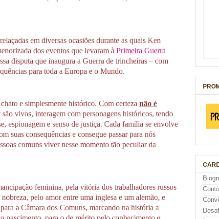
relaçadas em diversas ocasiões durante as quais Ken
menorizada dos eventos que levaram à
Primeira Guerra
ssa disputa que inaugura a Guerra de trincheiras – com
sequências para toda a Europa e o Mundo.
PROM
 chato e simplesmente histórico. Com certeza
não é
são vivos, interagem com personagens históricos, tendo
se, espionagem e senso de justiça. Cada família se envolve
com suas consequências e consegue passar para nós
pessoas comuns viver nesse momento tão peculiar da
CARD
Biogr
mancipação feminina, pela vitória dos trabalhadores russos
Cont
 nobreza, pelo amor entre uma inglesa e um alemão, e
Conv
s para a Câmara dos Comuns, marcando na história a
Desaf
lo nascimento, para o de mérito pelo conhecimento e