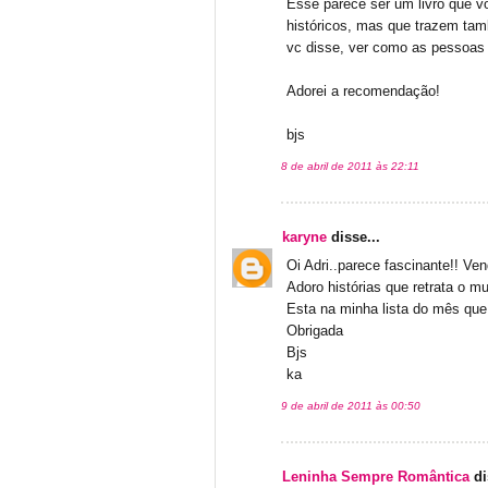
Esse parece ser um livro que vo
históricos, mas que trazem ta
vc disse, ver como as pessoas
Adorei a recomendação!
bjs
8 de abril de 2011 às 22:11
karyne
disse...
Oi Adri..parece fascinante!! V
Adoro histórias que retrata o 
Esta na minha lista do mês que
Obrigada
Bjs
ka
9 de abril de 2011 às 00:50
Leninha Sempre Romântica
di