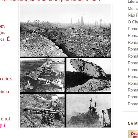
Liter
Mome
Não F
O Ch
com
Roman
gina
Roman
es. É
Roma
Roma
Roma
Roma
Roman
Roma
certeza
Roman
Roman
minha
Roma
Roma
 o rol
NA M
qui
.