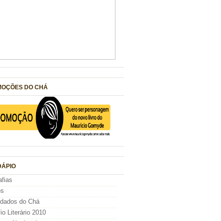
OÇÕES DO CHÁ
ÁPIO
afias
os
idados do Chá
io Literário 2010