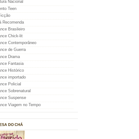
atura Nacional
nto Teen
icção
á Recomenda
ce Brasileiro
ce Chick-lit
nce Contemporâneo
nce de Guerra
nce Drama
nce Fantasia
ce Histórico
nce importado
ce Policial
ce Sobrenatural
nce Suspense
nce Viagem no Tempo
ESA DO CHÁ