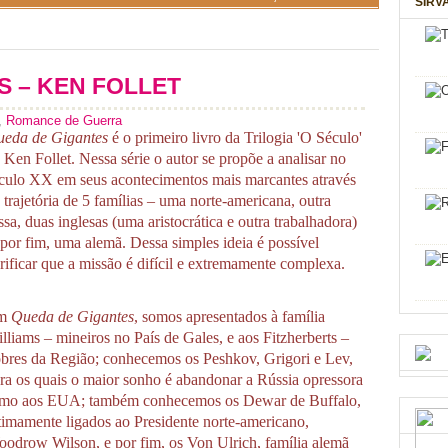
SIRV
S – KEN FOLLET
,
Romance de Guerra
eda de Gigantes
é o primeiro livro da Trilogia 'O Século'
 Ken Follet. Nessa série o autor se propõe a analisar no
culo XX em seus acontecimentos mais marcantes através
 trajetória de 5 famílias – uma norte-americana, outra
ssa, duas inglesas (uma aristocrática e outra trabalhadora)
 por fim, uma alemã. Dessa simples ideia é possível
rificar que a missão é difícil e extremamente complexa.
m
Queda de Gigantes
, somos apresentados à família
lliams – mineiros no País de Gales, e aos Fitzherberts –
bres da Região; conhecemos os Peshkov, Grigori e Lev,
ra os quais o maior sonho é abandonar a Rússia opressora
mo aos EUA; também conhecemos os Dewar de Buffalo,
timamente ligados ao Presidente norte-americano,
odrow Wilson, e por fim, os Von Ulrich, família alemã