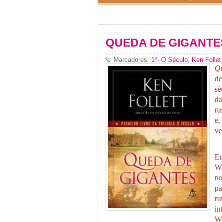
QUEDA DE GIGANTE
Marcadores:
1º- O Século
,
Ken Follet
Qu
de
sé
da
ru
e,
ve
E
Wi
no
pa
ru
in
Wo