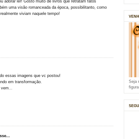
u adorar ler! Gosto muito de livros que retratam fatos
mbém uma visão romanceada da época, possibilitanto, como
 realmente viviam naquele tempo!
VENH
endo essas imagens que vc postou!
Seja 
mundo em transformação.
figur
 vem...
SEGU
sse...