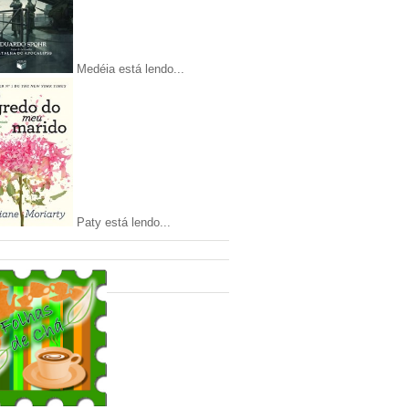
Medéia está lendo...
Paty está lendo...