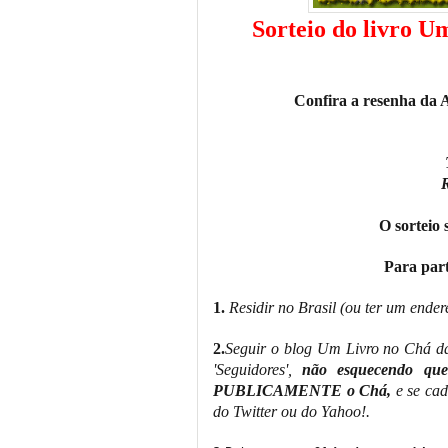
Sorteio do livro U
Confira a resenha da A
R
O sorteio 
Para part
1.
Residir no Brasil (ou ter um ender
2.
Seguir o blog Um Livro no Chá da
'Seguidores',
não esquecendo que p
PUBLICAMENTE o Chá,
e se cad
do Twitter ou do Yahoo!.