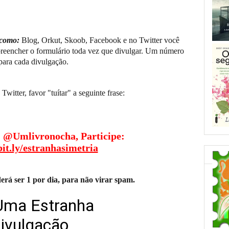
 como:
Blog, Orkut, Skoob, Facebook e no Twitter você
reencher o formulário toda vez que divulgar. Um número
para cada divulgação.
Twitter, favor "tuítar" a seguinte frase:
tranha Simetria da Audrey Niffenegger
e
@Umlivronocha, Participe:
bit.ly/estranhasimetria
erá ser 1 por dia, para não virar spam.