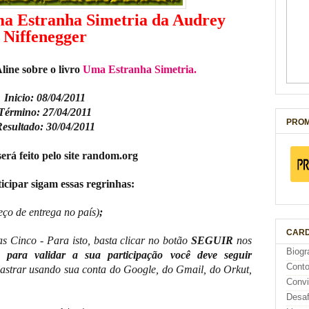
ma Estranha Simetria da Audrey
Niffenegger
line sobre o livro
Uma Estranha Simetria.
Inicio: 08/04/2011
Término: 27/04/2011
PROM
esultado: 30/04/2011
será feito pelo site random.org
icipar sigam essas regrinhas:
eço de entrega no país)
;
CARD
s Cinco - Para isto, basta clicar no botão
SEGUIR
nos
Biogr
ara validar a sua participação você deve seguir
Cont
astrar usando sua conta do Google, do Gmail, do Orkut,
Conv
Desaf