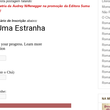
sta postagem falando:
Liter
etria da Audrey Niffenegger na promoção da Editora Suma
Mome
!
Não F
O Ch
rio de Inscrição
abaixo
:
Roman
Roman
Roma
Roma
Roma
Roma
Roman
Roma
Roman
Roman
Roma
Roma
NA M