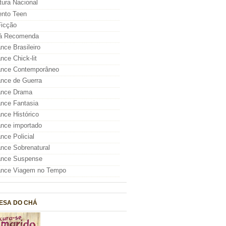
atura Nacional
nto Teen
icção
á Recomenda
ce Brasileiro
ce Chick-lit
nce Contemporâneo
nce de Guerra
nce Drama
nce Fantasia
ce Histórico
nce importado
ce Policial
ce Sobrenatural
nce Suspense
nce Viagem no Tempo
ESA DO CHÁ