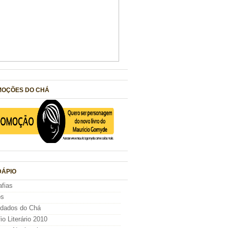
OÇÕES DO CHÁ
ÁPIO
afias
os
idados do Chá
io Literário 2010