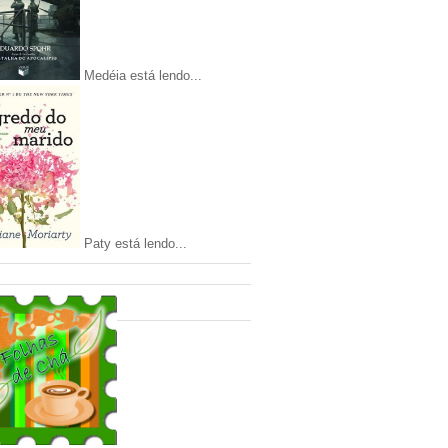
Medéia está lendo...
Paty está lendo...