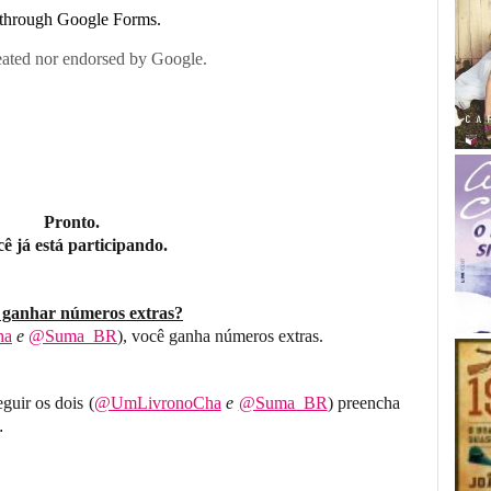
Pronto.
ê já está participando.
 ganhar números extras?
ha
e
@Suma_BR
), você ganha números extras.
guir os dois (
@UmLivronoCha
e
@Suma_BR
) preencha
.