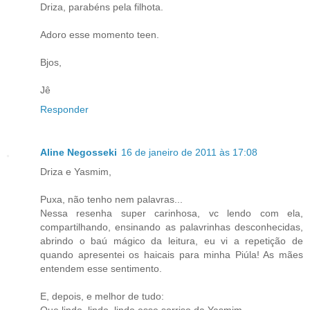
Driza, parabéns pela filhota.
Adoro esse momento teen.
Bjos,
Jê
Responder
Aline Negosseki
16 de janeiro de 2011 às 17:08
Driza e Yasmim,
Puxa, não tenho nem palavras...
Nessa resenha super carinhosa, vc lendo com ela,
compartilhando, ensinando as palavrinhas desconhecidas,
abrindo o baú mágico da leitura, eu vi a repetição de
quando apresentei os haicais para minha Piúla! As mães
entendem esse sentimento.
E, depois, e melhor de tudo:
Que lindo, lindo, lindo esse sorriso da Yasmim.