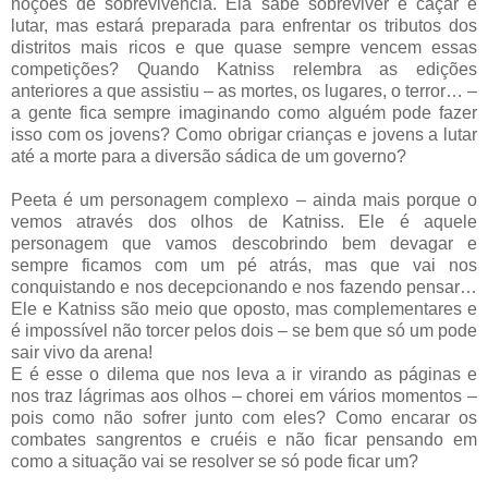
noções de sobrevivência. Ela sabe sobreviver e caçar e
lutar, mas estará preparada para enfrentar os tributos dos
distritos mais ricos e que quase sempre vencem essas
competições? Quando Katniss relembra as edições
anteriores a que assistiu – as mortes, os lugares, o terror… –
a gente fica sempre imaginando como alguém pode fazer
isso com os jovens? Como obrigar crianças e jovens a lutar
até a morte para a diversão sádica de um governo?
Peeta é um personagem complexo – ainda mais porque o
vemos através dos olhos de Katniss. Ele é aquele
personagem que vamos descobrindo bem devagar e
sempre ficamos com um pé atrás, mas que vai nos
conquistando e nos decepcionando e nos fazendo pensar…
Ele e Katniss são meio que oposto, mas complementares e
é impossível não torcer pelos dois – se bem que só um pode
sair vivo da arena!
E é esse o dilema que nos leva a ir virando as páginas e
nos traz lágrimas aos olhos – chorei em vários momentos –
pois como não sofrer junto com eles? Como encarar os
combates sangrentos e cruéis e não ficar pensando em
como a situação vai se resolver se só pode ficar um?