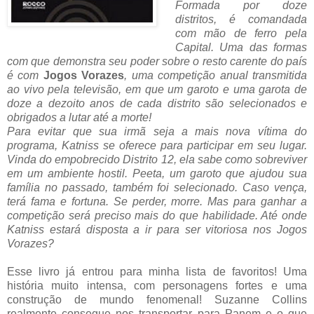
Formada por doze
distritos, é comandada
com mão de ferro pela
Capital. Uma das formas
com que demonstra seu poder sobre o resto carente do país
é com
Jogos Vorazes
, uma competição anual transmitida
ao vivo pela televisão, em que um garoto e uma garota de
doze a dezoito anos de cada distrito são selecionados e
obrigados a lutar até a morte!
Para evitar que sua irmã seja a mais nova vítima do
programa, Katniss se oferece para participar em seu lugar.
Vinda do empobrecido Distrito 12, ela sabe como sobreviver
em um ambiente hostil. Peeta, um garoto que ajudou sua
família no passado, também foi selecionado. Caso vença,
terá fama e fortuna. Se perder, morre. Mas para ganhar a
competição será preciso mais do que habilidade. Até onde
Katniss estará disposta a ir para ser vitoriosa nos Jogos
Vorazes?
Esse livro já entrou para minha lista de favoritos! Uma
história muito intensa, com personagens fortes e uma
construção de mundo fenomenal! Suzanne Collins
realmente consegue nos transportar para Panem e o que