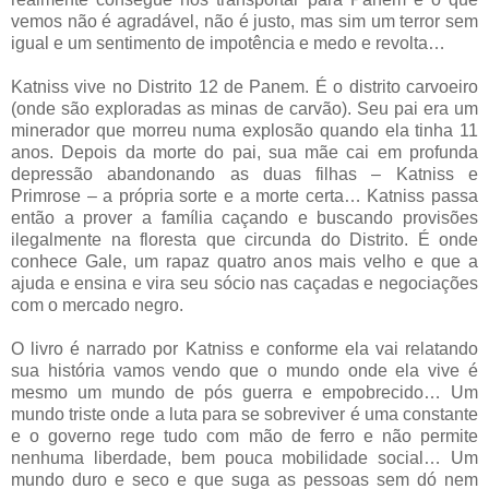
vemos não é agradável, não é justo, mas sim um terror sem
igual e um sentimento de impotência e medo e revolta…
Katniss vive no Distrito 12 de Panem. É o distrito carvoeiro
(onde são exploradas as minas de carvão). Seu pai era um
minerador que morreu numa explosão quando ela tinha 11
anos. Depois da morte do pai, sua mãe cai em profunda
depressão abandonando as duas filhas – Katniss e
Primrose – a própria sorte e a morte certa… Katniss passa
então a prover a família caçando e buscando provisões
ilegalmente na floresta que circunda do Distrito. É onde
conhece Gale, um rapaz quatro anos mais velho e que a
ajuda e ensina e vira seu sócio nas caçadas e negociações
com o mercado negro.
O livro é narrado por Katniss e conforme ela vai relatando
sua história vamos vendo que o mundo onde ela vive é
mesmo um mundo de pós guerra e empobrecido… Um
mundo triste onde a luta para se sobreviver é uma constante
e o governo rege tudo com mão de ferro e não permite
nenhuma liberdade, bem pouca mobilidade social… Um
mundo duro e seco e que suga as pessoas sem dó nem