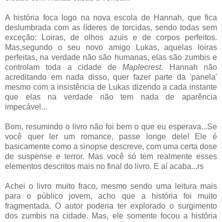
A história foca logo na nova escola de Hannah, que fica
deslumbrada com as líderes de torcidas, sendo todas sem
exceção: Loiras, de olhos azuis e de corpos perfeitos.
Mas,segundo o seu novo amigo Lukas, aquelas loiras
perfeitas, na verdade não são humanas, elas são zumbis e
controlam toda a cidade de
Maplecrest
. Hannah não
acreditando em nada disso, quer fazer parte da 'panela'
mesmo com a insistência de Lukas dizendo a cada instante
que elas na verdade não tem nada de aparência
impecável...
Bom, resumindo o livro não foi bem o que eu esperava...Se
você quer ler um romance, passe longe dele! Ele é
basicamente como a sinopse descreve, com uma certa dose
de suspense e terror. Mas você só tem realmente esses
elementos descritos mais no final do livro. E aí acaba...rs
Achei o livro muito fraco, mesmo sendo uma leitura mais
para o público jovem, acho que a história foi muito
fragmentada. O autor poderia ter explorado o surgimento
dos zumbis na cidade. Mas, ele somente focou a história