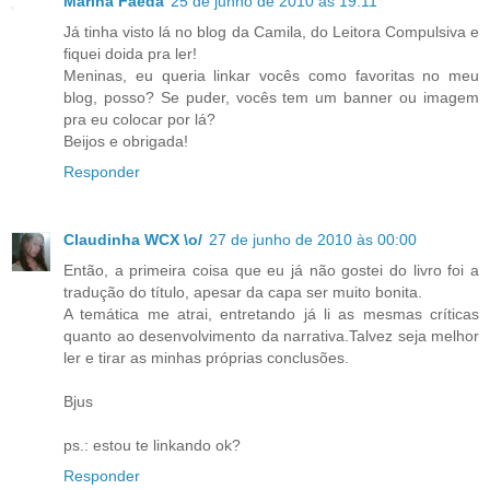
Marina Faeda
25 de junho de 2010 às 19:11
Já tinha visto lá no blog da Camila, do Leitora Compulsiva e
fiquei doida pra ler!
Meninas, eu queria linkar vocês como favoritas no meu
blog, posso? Se puder, vocês tem um banner ou imagem
pra eu colocar por lá?
Beijos e obrigada!
Responder
Claudinha WCX \o/
27 de junho de 2010 às 00:00
Então, a primeira coisa que eu já não gostei do livro foi a
tradução do título, apesar da capa ser muito bonita.
A temática me atrai, entretando já li as mesmas críticas
quanto ao desenvolvimento da narrativa.Talvez seja melhor
ler e tirar as minhas próprias conclusões.
Bjus
ps.: estou te linkando ok?
Responder