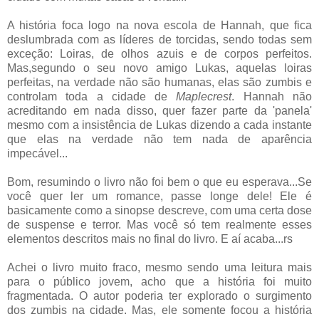
A história foca logo na nova escola de Hannah, que fica
deslumbrada com as líderes de torcidas, sendo todas sem
exceção: Loiras, de olhos azuis e de corpos perfeitos.
Mas,segundo o seu novo amigo Lukas, aquelas loiras
perfeitas, na verdade não são humanas, elas são zumbis e
controlam toda a cidade de
Maplecrest
. Hannah não
acreditando em nada disso, quer fazer parte da 'panela'
mesmo com a insistência de Lukas dizendo a cada instante
que elas na verdade não tem nada de aparência
impecável...
Bom, resumindo o livro não foi bem o que eu esperava...Se
você quer ler um romance, passe longe dele! Ele é
basicamente como a sinopse descreve, com uma certa dose
de suspense e terror. Mas você só tem realmente esses
elementos descritos mais no final do livro. E aí acaba...rs
Achei o livro muito fraco, mesmo sendo uma leitura mais
para o público jovem, acho que a história foi muito
fragmentada. O autor poderia ter explorado o surgimento
dos zumbis na cidade. Mas, ele somente focou a história