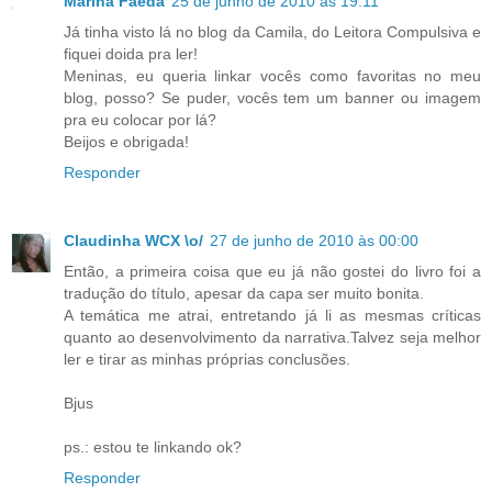
Marina Faeda
25 de junho de 2010 às 19:11
Já tinha visto lá no blog da Camila, do Leitora Compulsiva e
fiquei doida pra ler!
Meninas, eu queria linkar vocês como favoritas no meu
blog, posso? Se puder, vocês tem um banner ou imagem
pra eu colocar por lá?
Beijos e obrigada!
Responder
Claudinha WCX \o/
27 de junho de 2010 às 00:00
Então, a primeira coisa que eu já não gostei do livro foi a
tradução do título, apesar da capa ser muito bonita.
A temática me atrai, entretando já li as mesmas críticas
quanto ao desenvolvimento da narrativa.Talvez seja melhor
ler e tirar as minhas próprias conclusões.
Bjus
ps.: estou te linkando ok?
Responder