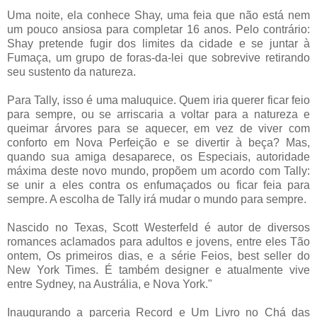
Uma noite, ela conhece Shay, uma feia que não está nem
um pouco ansiosa para completar 16 anos. Pelo contrário:
Shay pretende fugir dos limites da cidade e se juntar à
Fumaça, um grupo de foras-da-lei que sobrevive retirando
seu sustento da natureza.
Para Tally, isso é uma maluquice. Quem iria querer ficar feio
para sempre, ou se arriscaria a voltar para a natureza e
queimar árvores para se aquecer, em vez de viver com
conforto em Nova Perfeição e se divertir à beça? Mas,
quando sua amiga desaparece, os Especiais, autoridade
máxima deste novo mundo, propõem um acordo com Tally:
se unir a eles contra os enfumaçados ou ficar feia para
sempre. A escolha de Tally irá mudar o mundo para sempre.
Nascido no Texas, Scott Westerfeld é autor de diversos
romances aclamados para adultos e jovens, entre eles Tão
ontem, Os primeiros dias, e a série Feios, best seller do
New York Times. É também designer e atualmente vive
entre Sydney, na Austrália, e Nova York."
Inaugurando a parceria Record e Um Livro no Chá das