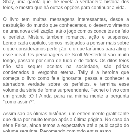
Shay, uma garota que lhe revela a verdadeira história dos
feios, e mostra que há outras opções para continuar a vida.
O livro tem muitas mensagens interessantes, desde a
destruição do mundo que conhecemos, o desenvolvimento
de uma nova civilização, até o jogo com os conceitos de feio
e perfeito. Mistura também romance, ação e suspense.
Lendo cada capítulo, somos instigados a pensar mais sobre
o que consideramos perfeição, e o que faríamos para atingir
esse ideal. Os personagens de Scott Westerfeld vão muito
longe, passam por cima de tudo e de todos. Os ditos feios
não são sequer aceitos na sociedade, são párias
condenados à vergonha eterna. Tally é a heroína que
começa o livro como feia ignorante, passa a conhecer a
aterradora verdade sobre os perfeitos, e termina esse
volume da série de forma surpreendente. Fechei o livro com
um grande :O ! Ainda paira na minha mente a pergunta
"como assim?".
Assim são as ótimas histórias, um entrenimento gratificante
que dura por muito tempo após a última página. No caso da
série Feios, ainda temos a expectativa até a publicação do
volume seguinte. Recomendo com todo entusiasmo.