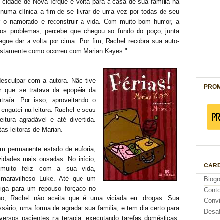
 cidade de Nova Iorque e volta para a casa de sua família na
e numa clínica a fim de se livrar de uma vez por todas de seu
ar o namorado e reconstruir a vida. Com muito bom humor, a
ios problemas, percebe que chegou ao fundo do poço, junta
gue dar a volta por cima. Por fim, Rachel recobra sua auto-
justamente como ocorreu com Marian Keyes."
desculpar com a autora. Não tive
PROM
r que se tratava da epopéia da
raía. Por isso, aproveitando o
 e engatei na leitura. Rachel e seus
tura agradável e até divertida.
tas leitoras de Marian.
m permanente estado de euforia,
vidades mais ousadas. No início,
CARD
 muito feliz com a sua vida,
maravilhoso Luke. Até que um
Biogr
iga para um repouso forçado no
Cont
ino, Rachel não aceita que é uma viciada em drogas. Sua
Conv
ário, uma forma de agradar sua família, e tem dia certo para
Desaf
versos pacientes na terapia, executando tarefas domésticas,