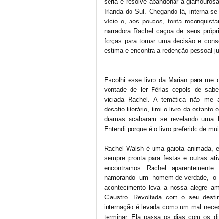
séria e resolve abandonar a glamourosa
Irlanda do Sul. Chegando lá, interna-s
vício e, aos poucos, tenta reconquist
narradora Rachel caçoa de seus própr
forças para tomar uma decisão e conse
estima e encontra a redenção pessoal 
Escolhi esse livro da Marian para me 
vontade de ler Férias depois de sabe
viciada Rachel. A temática não me at
desafio literário, tirei o livro da estante
dramas acabaram se revelando uma lei
Entendi porque é o livro preferido de mui
Rachel Walsh é uma garota animada, e
sempre pronta para festas e outras ati
encontramos Rachel aparentemente
namorando um homem-de-verdade, o 
acontecimento leva a nossa alegre am
Claustro. Revoltada com o seu dest
internação é levada como um mal necess
terminar. Ela passa os dias com os di