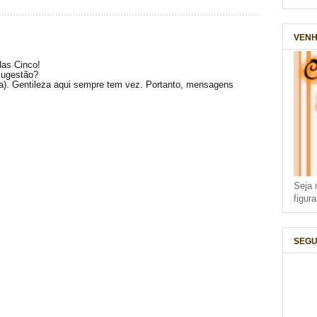
VENH
das Cinco!
sugestão?
(a). Gentileza aqui sempre tem vez. Portanto, mensagens
Seja 
figur
SEGU