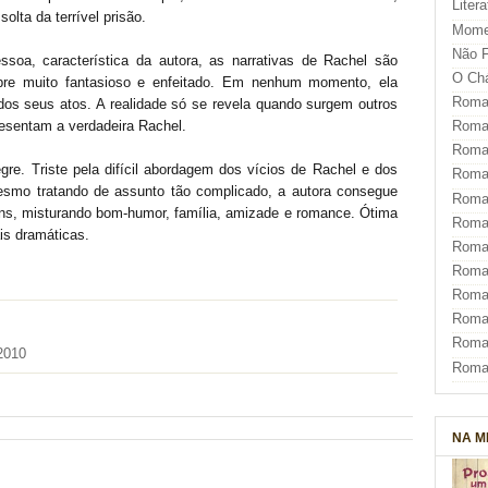
Liter
olta da terrível prisão.
Mome
Não F
ssoa, característica da autora, as narrativas de Rachel são
O Ch
pre muito fantasioso e enfeitado. Em nenhum momento, ela
Roman
os seus atos. A realidade só se revela quando surgem outros
resentam a verdadeira Rachel.
Roman
Roma
gre. Triste pela difícil abordagem dos vícios de Rachel e dos
Roma
esmo tratando de assunto tão complicado, a autora consegue
Roma
ens, misturando bom-humor, família, amizade e romance. Ótima
Roma
is dramáticas.
Roman
Roma
Roman
Roman
Roma
2010
Roma
NA M