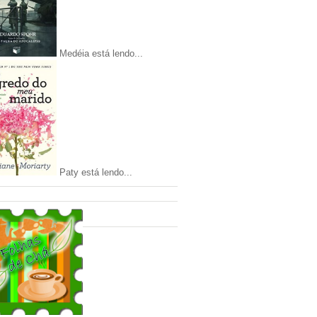
Medéia está lendo...
Paty está lendo...