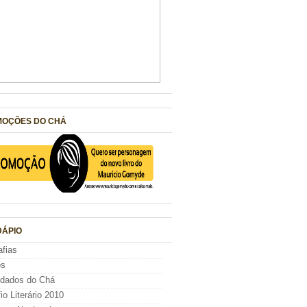
OÇÕES DO CHÁ
ÁPIO
afias
os
idados do Chá
io Literário 2010