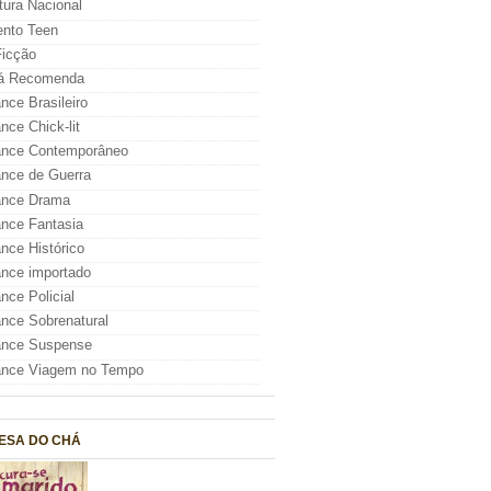
atura Nacional
nto Teen
icção
á Recomenda
ce Brasileiro
ce Chick-lit
nce Contemporâneo
nce de Guerra
nce Drama
nce Fantasia
ce Histórico
nce importado
ce Policial
ce Sobrenatural
nce Suspense
nce Viagem no Tempo
ESA DO CHÁ