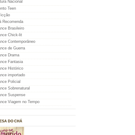
atura Nacional
nto Teen
icção
á Recomenda
ce Brasileiro
ce Chick-lit
nce Contemporâneo
nce de Guerra
nce Drama
nce Fantasia
ce Histórico
nce importado
ce Policial
ce Sobrenatural
nce Suspense
nce Viagem no Tempo
ESA DO CHÁ