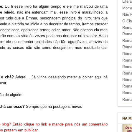
Liter
e:
Eu li esse livro há algum tempo e ele me marcou de uma
Mome
e relê-lo, não me entendam mal, esse livro é maravilhoso, a
Não F
 por tudo que a Emma, personagem principal do livro, tem que
O Ch
o a história se inicia e no decorrer do tempo, iremos crescer
Roman
decepcionar, apaixonar, temer, odiar, amar. Não apenas ela mas
Roman
rão como a vida às vezes pode nos derrubar ou levantar. Acho
Roma
om ele eu enfrentei realidades não tão agradáveis, através da
Roma
de as coisas não são como desejamos, mas resultado das
Roma
Roma
Roman
Roma
 o chá?
Adorei... Já vinha desejando meter a colher aqui há
Roman
ocar.
Roman
Roma
o de alguém
Roma
 chá conosco?
Sempre que há postagens novas
NA M
o blog? Então clique no
link
e mande para nós um comentário
nso prazem em publicar.