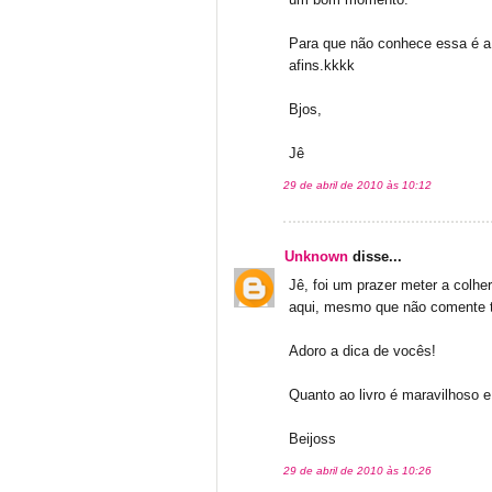
um bom momento.
Para que não conhece essa é a 
afins.kkkk
Bjos,
Jê
29 de abril de 2010 às 10:12
Unknown
disse...
Jê, foi um prazer meter a colhe
aqui, mesmo que não comente t
Adoro a dica de vocês!
Quanto ao livro é maravilhoso e 
Beijoss
29 de abril de 2010 às 10:26