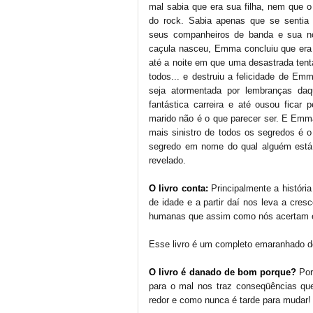
mal sabia que era sua filha, nem que 
do rock. Sabia apenas que se sentia
seus companheiros de banda e sua n
caçula nasceu, Emma concluiu que era 
até a noite em que uma desastrada tent
todos... e destruiu a felicidade de Em
seja atormentada por lembranças daqu
fantástica carreira e até ousou fica
marido não é o que parecer ser. E Emma
mais sinistro de todos os segredos é 
segredo em nome do qual alguém está 
revelado.
O livro conta:
Principalmente a histór
de idade e a partir daí nos leva a cres
humanas que assim como nós acertam e
Esse livro é um completo emaranhado d
O livro é danado de bom porque?
Por
para o mal nos traz conseqüências q
redor e como nunca é tarde para mudar!