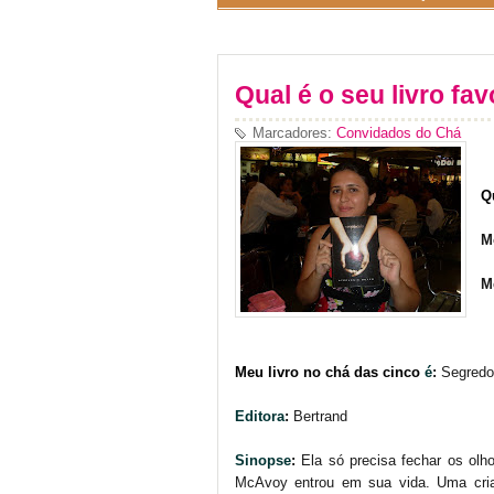
Qual é o seu livro fav
Marcadores:
Convidados do Chá
Q
M
M
Meu livro no chá das cinco
é
:
Segredos
Editora
:
Bertrand
Sinopse
:
Ela só precisa fechar os olh
McAvoy entrou em sua vida. Uma cria