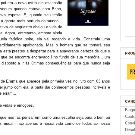
o pai era o novo astro em ascensão
 segura quando estava com Brian,
ova esposa. E, quando seu irmão
a garota mais sortuda do mundo...
ativa de seqüestro abalou a vida de
ma. Agora, entretanto, embora ainda
ela fatídica noite, ela vai tocando a vida. Construiu uma
r perdidamente apaixonada. Mas o homem que se tornará seu
 está prestes a despertar para a apavorante certeza de que o
PROM
o que se encontra encravado ! no fundo de sua memória... um
disposto a ir às últimas conseqüências para que nunca seja
ia de Emma que aparece pela primeira vez no livro com 03 anos
cer junto com ela, a partir daí conhecemos pessoas incríveis e
 erram...
CARD
e vidas e emoções.
Biogr
Cont
que nos faz pensar em como uma escolha seja para o bem ou
Conv
ue mudam não apenas a nossa vida como de todos ao nosso
Desaf