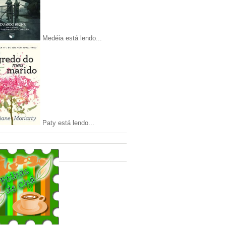
Medéia está lendo...
Paty está lendo...