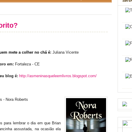
SIRV
orito?
uem mete a colher no chá é
:
Juliana Vicente
oro em:
Fortaleza - CE
eu blog é:
http://asmeninasqueleemlivros.blogspot.com/
 - Nora Roberts
os para lembrar o dia em que Brian
ncinha assustada, na ocasião ela