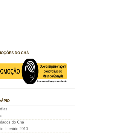
OÇÕES DO CHÁ
ÁPIO
afias
os
idados do Chá
io Literário 2010