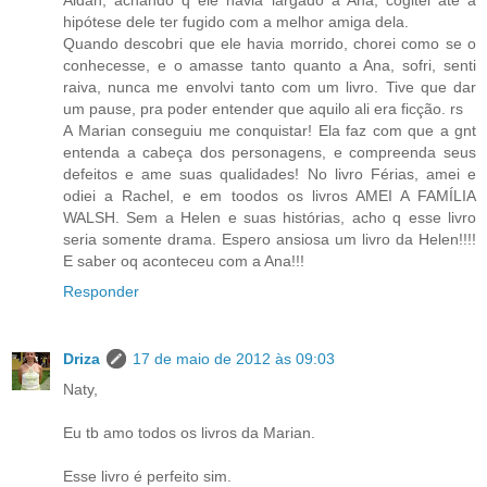
Aidan, achando q ele havia largado a Ana, cogitei até a
hipótese dele ter fugido com a melhor amiga dela.
Quando descobri que ele havia morrido, chorei como se o
conhecesse, e o amasse tanto quanto a Ana, sofri, senti
raiva, nunca me envolvi tanto com um livro. Tive que dar
um pause, pra poder entender que aquilo ali era ficção. rs
A Marian conseguiu me conquistar! Ela faz com que a gnt
entenda a cabeça dos personagens, e compreenda seus
defeitos e ame suas qualidades! No livro Férias, amei e
odiei a Rachel, e em toodos os livros AMEI A FAMÍLIA
WALSH. Sem a Helen e suas histórias, acho q esse livro
seria somente drama. Espero ansiosa um livro da Helen!!!!
E saber oq aconteceu com a Ana!!!
Responder
Driza
17 de maio de 2012 às 09:03
Naty,
Eu tb amo todos os livros da Marian.
Esse livro é perfeito sim.