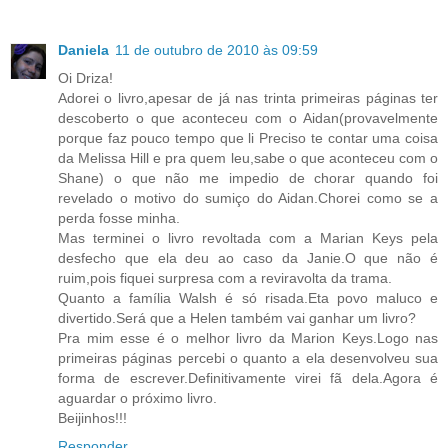
Daniela
11 de outubro de 2010 às 09:59
Oi Driza!
Adorei o livro,apesar de já nas trinta primeiras páginas ter
descoberto o que aconteceu com o Aidan(provavelmente
porque faz pouco tempo que li Preciso te contar uma coisa
da Melissa Hill e pra quem leu,sabe o que aconteceu com o
Shane) o que não me impedio de chorar quando foi
revelado o motivo do sumiço do Aidan.Chorei como se a
perda fosse minha.
Mas terminei o livro revoltada com a Marian Keys pela
desfecho que ela deu ao caso da Janie.O que não é
ruim,pois fiquei surpresa com a reviravolta da trama.
Quanto a família Walsh é só risada.Eta povo maluco e
divertido.Será que a Helen também vai ganhar um livro?
Pra mim esse é o melhor livro da Marion Keys.Logo nas
primeiras páginas percebi o quanto a ela desenvolveu sua
forma de escrever.Definitivamente virei fã dela.Agora é
aguardar o próximo livro.
Beijinhos!!!
Responder