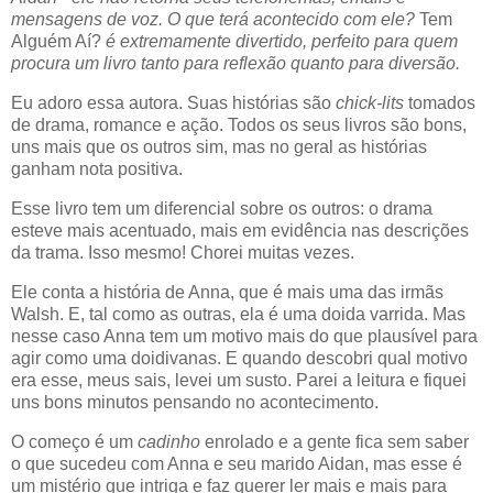
mensagens de voz. O que terá acontecido com ele?
Tem
Alguém Aí?
é extremamente divertido, perfeito para quem
procura um livro tanto para reflexão quanto para diversão.
Eu adoro essa autora. Suas histórias são
chick-lits
tomados
de drama, romance e ação. Todos os seus livros são bons,
uns mais que os outros sim, mas no geral as histórias
ganham nota positiva.
Esse livro tem um diferencial sobre os outros: o drama
esteve mais acentuado, mais em evidência nas descrições
da trama. Isso mesmo! Chorei muitas vezes.
Ele conta a história de Anna, que é mais uma das irmãs
Walsh. E, tal como as outras, ela é uma doida varrida. Mas
nesse caso Anna tem um motivo mais do que plausível para
agir como uma doidivanas. E quando descobri qual motivo
era esse, meus sais, levei um susto. Parei a leitura e fiquei
uns bons minutos pensando no acontecimento.
O começo é um
cadinho
enrolado e a gente fica sem saber
o que sucedeu com Anna e seu marido Aidan, mas esse é
um mistério que intriga e faz querer ler mais e mais para