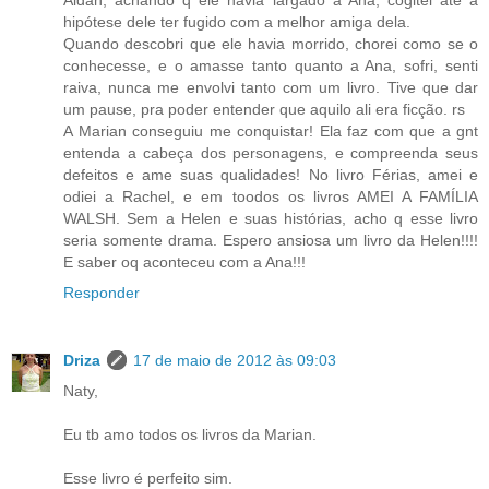
Aidan, achando q ele havia largado a Ana, cogitei até a
hipótese dele ter fugido com a melhor amiga dela.
Quando descobri que ele havia morrido, chorei como se o
conhecesse, e o amasse tanto quanto a Ana, sofri, senti
raiva, nunca me envolvi tanto com um livro. Tive que dar
um pause, pra poder entender que aquilo ali era ficção. rs
A Marian conseguiu me conquistar! Ela faz com que a gnt
entenda a cabeça dos personagens, e compreenda seus
defeitos e ame suas qualidades! No livro Férias, amei e
odiei a Rachel, e em toodos os livros AMEI A FAMÍLIA
WALSH. Sem a Helen e suas histórias, acho q esse livro
seria somente drama. Espero ansiosa um livro da Helen!!!!
E saber oq aconteceu com a Ana!!!
Responder
Driza
17 de maio de 2012 às 09:03
Naty,
Eu tb amo todos os livros da Marian.
Esse livro é perfeito sim.