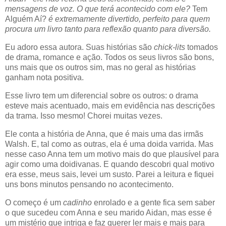
mensagens de voz. O que terá acontecido com ele?
Tem
Alguém Aí?
é extremamente divertido, perfeito para quem
procura um livro tanto para reflexão quanto para diversão.
Eu adoro essa autora. Suas histórias são
chick-lits
tomados
de drama, romance e ação. Todos os seus livros são bons,
uns mais que os outros sim, mas no geral as histórias
ganham nota positiva.
Esse livro tem um diferencial sobre os outros: o drama
esteve mais acentuado, mais em evidência nas descrições
da trama. Isso mesmo! Chorei muitas vezes.
Ele conta a história de Anna, que é mais uma das irmãs
Walsh. E, tal como as outras, ela é uma doida varrida. Mas
nesse caso Anna tem um motivo mais do que plausível para
agir como uma doidivanas. E quando descobri qual motivo
era esse, meus sais, levei um susto. Parei a leitura e fiquei
uns bons minutos pensando no acontecimento.
O começo é um
cadinho
enrolado e a gente fica sem saber
o que sucedeu com Anna e seu marido Aidan, mas esse é
um mistério que intriga e faz querer ler mais e mais para