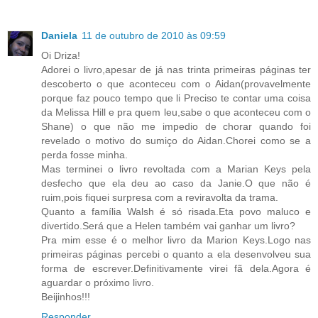
Daniela
11 de outubro de 2010 às 09:59
Oi Driza!
Adorei o livro,apesar de já nas trinta primeiras páginas ter
descoberto o que aconteceu com o Aidan(provavelmente
porque faz pouco tempo que li Preciso te contar uma coisa
da Melissa Hill e pra quem leu,sabe o que aconteceu com o
Shane) o que não me impedio de chorar quando foi
revelado o motivo do sumiço do Aidan.Chorei como se a
perda fosse minha.
Mas terminei o livro revoltada com a Marian Keys pela
desfecho que ela deu ao caso da Janie.O que não é
ruim,pois fiquei surpresa com a reviravolta da trama.
Quanto a família Walsh é só risada.Eta povo maluco e
divertido.Será que a Helen também vai ganhar um livro?
Pra mim esse é o melhor livro da Marion Keys.Logo nas
primeiras páginas percebi o quanto a ela desenvolveu sua
forma de escrever.Definitivamente virei fã dela.Agora é
aguardar o próximo livro.
Beijinhos!!!
Responder