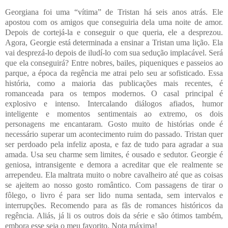
Georgiana foi uma “vítima” de Tristan há seis anos atrás. Ele
apostou com os amigos que conseguiria dela uma noite de amor.
Depois de cortejá-la e conseguir o que queria, ele a desprezou.
Agora, Georgie está determinada a ensinar a Tristan uma lição. Ela
vai desprezá-lo depois de iludí-lo com sua sedução implacável. Será
que ela conseguirá? Entre nobres, bailes, piqueniques e passeios ao
parque, a época da regência me atrai pelo seu ar sofisticado. Essa
história, como a maioria das publicações mais recentes, é
romanceada para os tempos modernos. O casal principal é
explosivo e intenso. Intercalando diálogos afiados, humor
inteligente e momentos sentimentais ao extremo, os dois
personagens me encantaram. Gosto muito de histórias onde é
necessário superar um acontecimento ruim do passado. Tristan quer
ser perdoado pela infeliz aposta, e faz de tudo para agradar a sua
amada. Usa seu charme sem limites, é ousado e sedutor. Georgie é
geniosa, intransigente e demora a acreditar que ele realmente se
arrependeu. Ela maltrata muito o nobre cavalheiro até que as coisas
se ajeitem ao nosso gosto romântico. Com passagens de tirar o
fôlego, o livro é para ser lido numa sentada, sem intervalos e
interrupções. Recomendo para as fãs de romances históricos da
regência. Aliás, já li os outros dois da série e são ótimos também,
embora esse seja o meu favorito. Nota máxima!