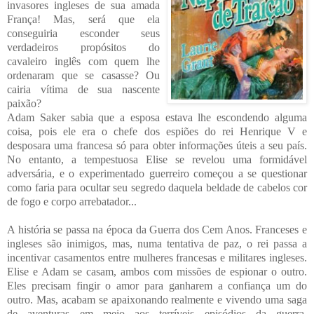
invasores ingleses de sua amada
França! Mas, será que ela
conseguiria esconder seus
verdadeiros propósitos do
cavaleiro inglês com quem lhe
ordenaram que se casasse? Ou
cairia vítima de sua nascente
paixão?
Adam Saker sabia que a esposa estava lhe escondendo alguma
coisa, pois ele era o chefe dos espiões do rei Henrique V e
desposara uma francesa só para obter informações úteis a seu país.
No entanto, a tempestuosa Elise se revelou uma formidável
adversária, e o experimentado guerreiro começou a se questionar
como faria para ocultar seu segredo daquela beldade de cabelos cor
de fogo e corpo arrebatador...
A história se passa na época da Guerra dos Cem Anos. Franceses e
ingleses são inimigos, mas, numa tentativa de paz, o rei passa a
incentivar casamentos entre mulheres francesas e militares ingleses.
Elise e Adam se casam, ambos com missões de espionar o outro.
Eles precisam fingir o amor para ganharem a confiança um do
outro. Mas, acabam se apaixonando realmente e vivendo uma saga
de aventuras em meio aos terríveis episódios da guerra.