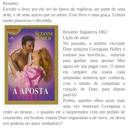
Resumo:
Escolhi o livro por ele ser da época da regência, ser parte de uma
série, e de uma autora que eu adoro. Esse livro é uma graça. Leitura
muito prazerosa e divertida.
Resumo: Inglaterra,1862
Lição de amor
No passado, o notório visconde
Dare seduzira Georgiana Halley e
roubara sua inocência... somente
para ganhar uma aposta! Mas
agora ele iria pagar caro. O plano
era simples: ela usaria cada
artimanha sedutora que conhecia,
com o intuito de conquistar o
coração de Dare, para depois
partí-lo!
Porém, aqueles olhos azuis mais
uma vez tentavam Georgiana a
ceder ao desejo... e quando ele a surpreendeu com um pedido de
casamento, ela hesitou: estaria Dare enganando-a de novo, ou dessa
vez poderia ser amor verdadeiro?