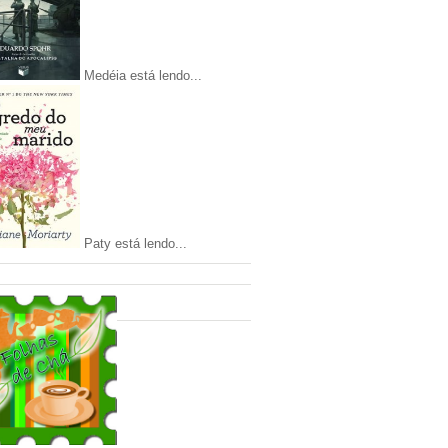
Medéia está lendo...
Paty está lendo...