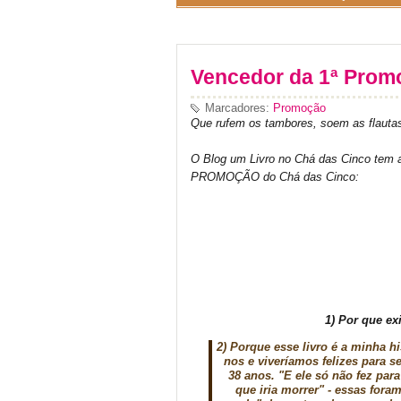
Vencedor da 1ª Prom
Marcadores:
Promoção
Que rufem os tambores, soem as flautas..
O Blog um Livro no Chá das Cinco tem 
PROMOÇÃO do Chá das Cinco:
1) Por que ex
2) Porque esse livro é a minha h
nos e viveríamos felizes para s
38 anos. "E ele só não fez par
que iria morrer" - essas fora