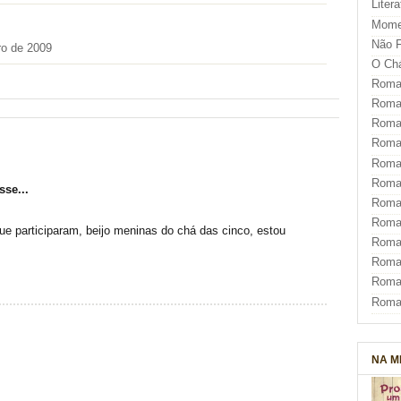
Liter
Mome
Não F
o de 2009
O Ch
Roman
Roman
Roma
Roma
Roma
Roma
sse...
Roman
Roma
e participaram, beijo meninas do chá das cinco, estou
Roman
Roman
Roma
Roma
NA M