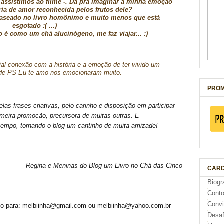
assistimos ao filme -. Dá pra imaginar a minha emoção
ória de amor reconhecida pelos frutos dele?
baseado no livro homônimo e muito menos que está
esgotado :( ...)
o é como um chá alucinógeno, me faz viajar... :)
al conexão com a história e a emoção de ter vivido um
de PS Eu te amo nos emocionaram muito.
PROM
as frases criativas, pelo carinho e disposição em participar
meira promoção, precursora de muitas outras. E
 tempo, tornando o blog um cantinho de muita amizade!
Regina e Meninas do Blog um Livro no Chá das Cinco
CARD
Biogr
Cont
Conv
reço para: melbiinha@gmail.com ou melbiinha@yahoo.com.br
Desaf