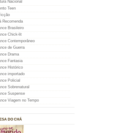
atura Nacional
nto Teen
icção
á Recomenda
ce Brasileiro
ce Chick-lit
nce Contemporâneo
nce de Guerra
nce Drama
nce Fantasia
ce Histórico
nce importado
ce Policial
ce Sobrenatural
nce Suspense
nce Viagem no Tempo
ESA DO CHÁ