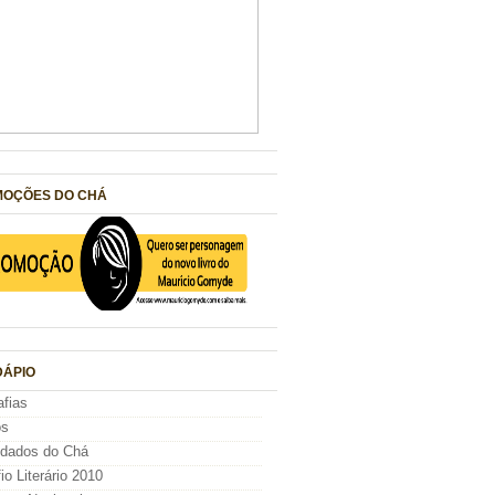
OÇÕES DO CHÁ
ÁPIO
afias
os
idados do Chá
io Literário 2010