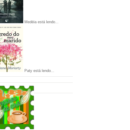
Medéia está lendo...
Paty está lendo...