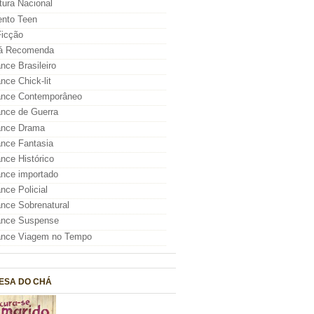
atura Nacional
nto Teen
icção
á Recomenda
ce Brasileiro
ce Chick-lit
nce Contemporâneo
nce de Guerra
nce Drama
nce Fantasia
ce Histórico
nce importado
ce Policial
ce Sobrenatural
nce Suspense
nce Viagem no Tempo
ESA DO CHÁ