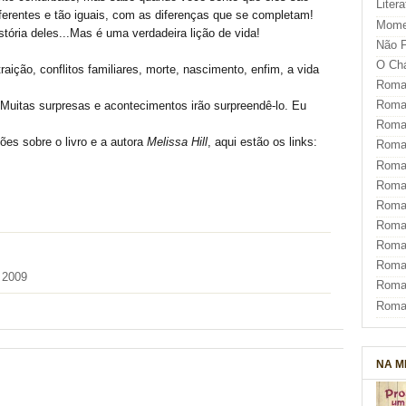
Liter
iferentes e tão iguais, com as diferenças que se completam!
Mome
stória deles...Mas é uma verdadeira lição de vida!
Não F
O Ch
raição, conflitos familiares, morte, nascimento, enfim, a vida
Roman
Roman
! Muitas surpresas e acontecimentos irão surpreendê-lo. Eu
Roma
es sobre o livro e a autora
Melissa Hill
, aqui estão os links:
Roma
Roma
Roma
Roman
Roma
Roman
Roman
 2009
Roma
Roma
NA M