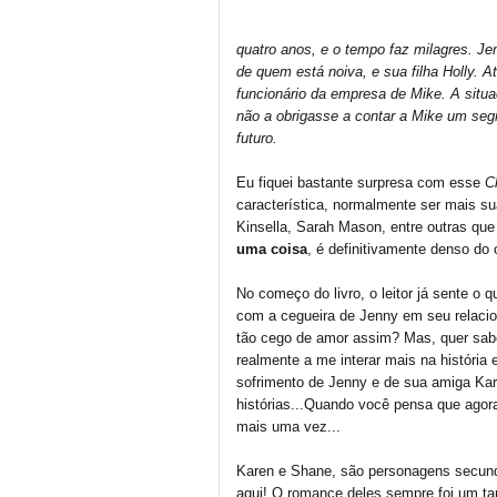
quatro anos, e o tempo faz milagres. Je
de quem está noiva, e sua filha Holly. 
funcionário da empresa de Mike. A situa
não a obrigasse a contar a Mike um se
futuro.
Eu fiquei bastante surpresa com esse
Ch
característica, normalmente ser mais su
Kinsella, Sarah Mason, entre outras que
uma coisa
, é definitivamente denso do
No começo do livro, o leitor já sente o q
com a cegueira de Jenny em seu relaci
tão cego de amor assim? Mas, quer saber
realmente a me interar mais na história 
sofrimento de Jenny e de sua amiga Ka
histórias...Quando você pensa que agora
mais uma vez...
Karen e Shane, são personagens secun
aqui! O romance deles sempre foi um t