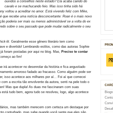
ouvidos a conselhos neste estado? Ela acaba caindo do
cavalo e se machucando feio. Mas isso tinha sido há
nny voltou a acreditar no amor. Está vivendo feliz com Mike,
Até que recebe uma notícia desconcertante: Roan é o mais novo
ção poderia ser mais ou menos administrável se a volta do ex
gredo sobre o seu passado que pode mudar radicalmente o seu
ick-lit
. Geralmente esse gênero literário tem como
PROM
ave e divertido! Lembrando estilos, como das autoras Sophie
 já foram postadas por aqui no blog. Mas,
Preciso te contar
 começo ao fim!
ue irá acontecer no desenrolar da história e fica angustiado
onamento amoroso fadado ao fracasso. Como alguém pode ser
, isso acontece aos milhares por aí... Foi aí que comecei
e com a escrita tão envolvente da autora, senti na pele todo o
CARD
ren! Mas que dupla! As duas me fascinaram com suas
 está tudo bem, agora tudo se resolveu, logo, algo acontece
Biogr
Cont
Conv
dários, mas também merecem com certeza um destaque por
Desaf
anto conturbado, mas sabe quando você sente que eles são