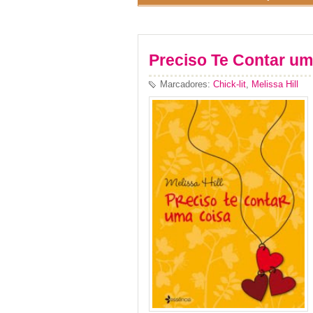
Preciso Te Contar um
Marcadores:
Chick-lit
,
Melissa Hill