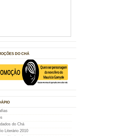
OÇÕES DO CHÁ
ÁPIO
afias
os
idados do Chá
io Literário 2010