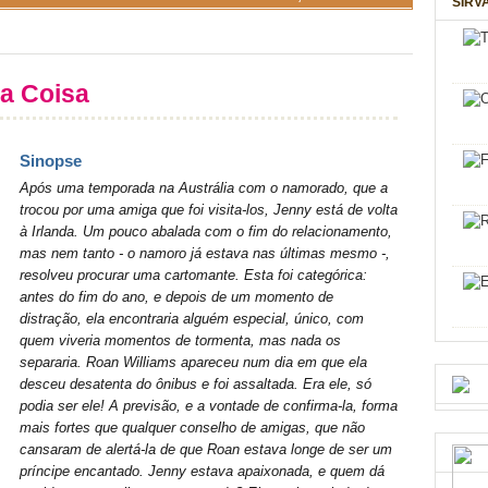
SIRV
a Coisa
Sinopse
Após uma temporada na Austrália com o namorado, que a
trocou por uma amiga que foi visita-los, Jenny está de volta
à Irlanda. Um pouco abalada com o fim do relacionamento,
mas nem tanto - o namoro já estava nas últimas mesmo -,
resolveu procurar uma cartomante. Esta foi categórica:
antes do fim do ano, e depois de um momento de
distração, ela encontraria alguém especial, único, com
quem viveria momentos de tormenta, mas nada os
separaria. Roan Williams apareceu num dia em que ela
desceu desatenta do ônibus e foi assaltada. Era ele, só
podia ser ele! A previsão, e a vontade de confirma-la, forma
mais fortes que qualquer conselho de amigas, que não
cansaram de alertá-la de que Roan estava longe de ser um
príncipe encantado. Jenny estava apaixonada, e quem dá