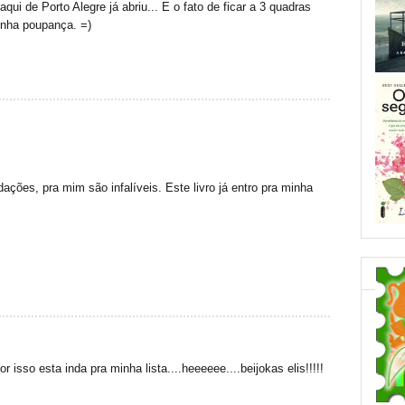
qui de Porto Alegre já abriu... E o fato de ficar a 3 quadras
inha poupança. =)
ções, pra mim são infalíveis. Este livro já entro pra minha
or isso esta inda pra minha lista....heeeeee....beijokas elis!!!!!