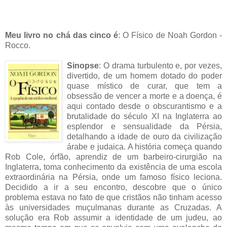
Meu livro no chá das cinco é
:
O Físico
de Noah Gordon -
Rocco.
Sino
pse
:
O drama turbulento e, por vezes,
divertido, de um homem dotado do po
der
quase mís
tico de curar, que tem a
obsessão de vencer a morte e a doença, é
aqui contado desde o obscurantismo e a
brutalidade do século XI na Inglaterra ao
esplendor e sensualidade da
Pérsia,
detalhando a idade de ouro da civilização
árabe e judaica. A história começa quando
Rob Cole, órfão, aprendiz de um barbeir
o-cirurgião na
Inglaterra, toma conhecimento da existência de uma e
scola
extraordinária na Pérsia, onde um famoso físico leciona.
Decidido a ir a seu encontro, descobre que o único
problema estava no fato de que cristãos não tinham acesso
às universidades muçulmanas durante as Cruzadas. A
solução era Rob assumir a identidade de um judeu, ao