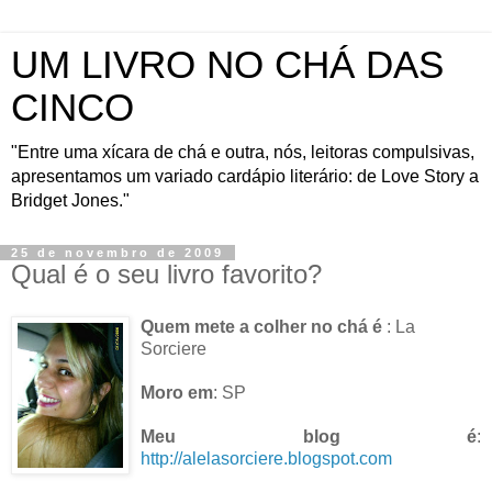
UM LIVRO NO CHÁ DAS
CINCO
"Entre uma xícara de chá e outra, nós, leitoras compulsivas,
apresentamos um variado cardápio literário: de Love Story a
Bridget Jones."
25 de novembro de 2009
Qual é o seu livro favorito?
Quem mete a colher no chá é
: La
Sorciere
Moro em
: SP
Meu blog é
:
http://alelasorciere.blogspot.com