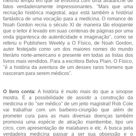
mesmo tempo em que se envolvia com uma avalanche de
fatos verdadeiramente impressionantes. "Mais que uma
recriação histórica magistral, aqui está também a história!
fantástica de uma vocação para a medicina. O romance de
Noah Gordon recria o século XI de maneira tão eloqüente
que o leitor é levado em suas centenas de páginas por uma
onda gigantesca de autenticidade e imaginação", como se
referiu o Publishers Weekly a O Físico, de Noah Gordon,
autor festejado como um dos maiores nomes do mundo
literário norte-americano e presente em todas as listas dos
livros mais vendidos. Para a escritora Belva Plain, O Físico,
"é a história da aventura de um desses raros homens que
nasceram para serem médicos".
O livro conta
:
A história é muito mais do que a sinopse
mostra. É a possibilidade de assistir a construção da
medicina e do "ser médico" de um jeito magistral! Rob Cole
vai trabalhar com um barbeiro-cirurgião que além de
prometer cura para as mais diversas doenças também
promovia uma espécie de atração mambembe, tipo um
circo, com apresentação de malabares e etc. A busca pela
verdadeira medicina passar a ser sua obsessão e o