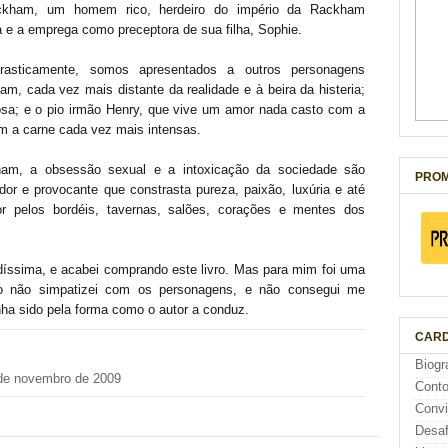
ackham, um homem rico, herdeiro do império da Rackham
a e a emprega como preceptora de sua filha, Sophie.
asticamente, somos apresentados a outros personagens
am, cada vez mais distante da realidade e à beira da histeria;
iosa; e o pio irmão Henry, que vive um amor nada casto com a
om a carne cada vez mais intensas.
m, a obsessão sexual e a intoxicação da sociedade são
PROM
 e provocante que constrasta pureza, paixão, luxúria e até
or pelos bordéis, tavernas, salões, corações e mentes dos
adíssima, e acabei comprando este livro. Mas para mim foi uma
io não simpatizei com os personagens, e não consegui me
enha sido pela forma como o autor a conduz.
CARD
Biogr
de novembro de 2009
Cont
Conv
Desaf