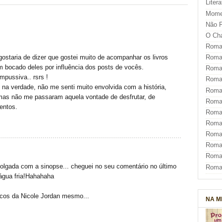
Liter
Mome
Não F
O Ch
Roman
ostaria de dizer que gostei muito de acompanhar os livros
Roman
m bocado deles por influência dos posts de vocês.
Roma
mpussiva.. rsrs !
Roma
 na verdade, não me senti muito envolvida com a história,
Roma
mas não me passaram aquela vontade de desfrutar, de
Roma
entos.
Roman
Roma
Roman
Roman
Roma
polgada com a sinopse... cheguei no seu comentário no último
Roma
 água fria!Hahahaha
ricos da Nicole Jordan mesmo...
NA M