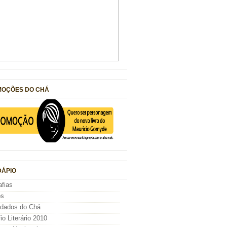
OÇÕES DO CHÁ
ÁPIO
afias
os
idados do Chá
io Literário 2010