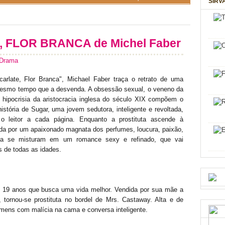
SIRV
 FLOR BRANCA de Michel Faber
Drama
arlate, Flor Branca", Michael Faber traça o retrato de uma
esmo tempo que a desvenda. A obsessão sexual, o veneno da
 hipocrisia da aristocracia inglesa do século XIX compõem o
história de Sugar, uma jovem sedutora, inteligente e revoltada,
o leitor a cada página. Enquanto a prostituta ascende à
da por um apaixonado magnata dos perfumes, loucura, paixão,
eza se misturam em um romance sexy e refinado, que vai
es de todas as idades.
e 19 anos que busca uma vida melhor. Vendida por sua mãe a
tornou-se prostituta no bordel de Mrs. Castaway. Alta e de
mens com malícia na cama e conversa inteligente.