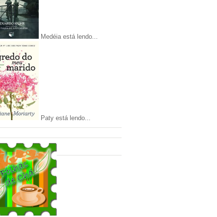
Medéia está lendo...
Paty está lendo...