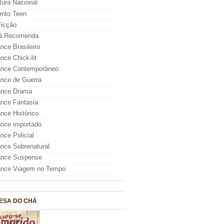
atura Nacional
nto Teen
icção
á Recomenda
ce Brasileiro
ce Chick-lit
nce Contemporâneo
nce de Guerra
nce Drama
nce Fantasia
ce Histórico
nce importado
ce Policial
ce Sobrenatural
nce Suspense
nce Viagem no Tempo
ESA DO CHÁ