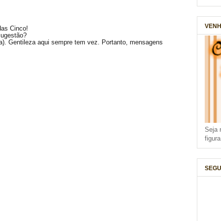
VENH
das Cinco!
sugestão?
(a). Gentileza aqui sempre tem vez. Portanto, mensagens
Seja 
figur
SEGU