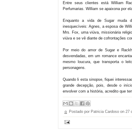
Entre seus clientes está William R
Perfumarias. William se apaixona por el
Enquanto a vida de Sugar muda dr
inesquecíveis: Agnes, a esposa de Willi
Mrs. Fox, uma viúva, missionária relig
viúva e se vê diante de cofrontações c
Por meio do amor de Sugar e Rackha
desvendadas, em um romance encantador
mesmo loucura, que transporta o leit
personagens.
Quando li esta sinopse, fiquei interess
grande decepção, pois, desde o iníc
envolver com a história, acredito que t
Postado por Patricia Cardoso on
27 