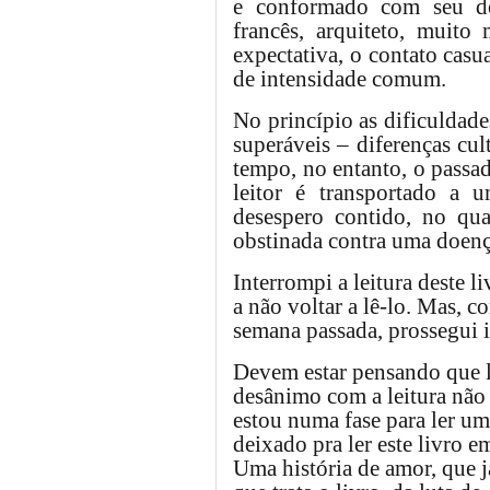
e conformado com seu des
francês, arquiteto, muito
expectativa, o contato casu
de intensidade comum.
No princípio as dificuldad
superáveis – diferenças cu
tempo, no entanto, o passa
leitor é transportado a u
desespero contido, no qu
obstinada contra uma doenç
Interrompi a leitura deste l
a não voltar a lê-lo. Mas, 
semana passada, prossegui in
Devem estar pensando que l
desânimo com a leitura não 
estou numa fase para ler um 
deixado pra ler este livro e
Uma história de amor, que j