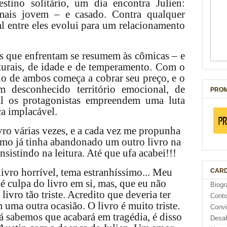
tino solitário, um dia encontra Julien:
 mais jovem – e casado. Contra qualquer
al entre eles evolui para um relacionamento
es que enfrentam se resumem às cômicas – e
lturais, de idade e de temperamento. Com o
do de ambos começa a cobrar seu preço, e o
m desconhecido território emocional, de
PROM
al os protagonistas empreendem uma luta
a implacável.
ivro várias vezes, e a cada vez me propunha
como já tinha abandonado um outro livro na
sistindo na leitura. Até que ufa acabei!!!
ivro horrível, tema estranhíssimo... Meu
CARD
é culpa do livro em si, mas, que eu não
Biogr
livro tão triste. Acredito que deveria ter
Cont
m uma outra ocasião. O livro é muito triste.
Conv
á sabemos que acabará em tragédia, é disso
Desaf