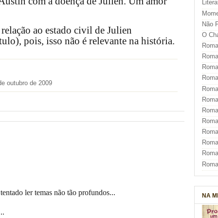
de Austin com a doença de Julien. Um amor
Liter
Mome
Não F
relação ao estado civil de Julien
O Ch
ulo), pois, isso não é relevante na história.
Roman
Roman
Roma
Roma
de outubro de 2009
Roma
Roma
Roman
Roma
Roman
Roman
Roma
Roma
tentado ler temas não tão profundos...
NA M
..