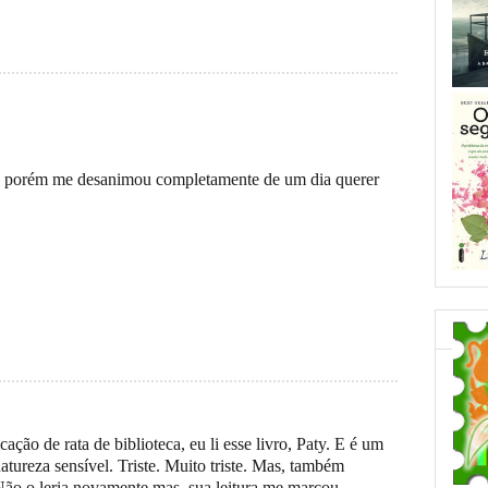
, porém me desanimou completamente de um dia querer
ção de rata de biblioteca, eu li esse livro, Paty. E é um
natureza sensível. Triste. Muito triste. Mas, também
Não o leria novamente mas, sua leitura me marcou.