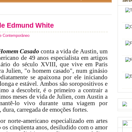
SIRV
e Edmund White
 Contemporâneo
Homem Casado
conta a vida de Austin, um
mericano de 49 anos especialista em artigos
iário do século XVIII, que vive em Paris
ra Julien, "o homem casado", num ginásio
ediatamente se apaixona por ele iniciando
longa e estável. Ambos são soropositivos e
timo a descobrir, é o primeiro a contrair a
imos meses de vida de Julien, com Austin a
 mantê-lo vivo durante uma viagem por
l, dura, carregada de emoções fortes.
or norte-americano especializado em artes
o
os cinqüenta anos, desiludido com o amor