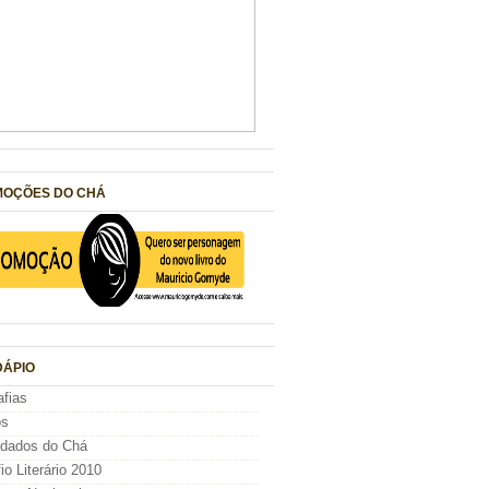
OÇÕES DO CHÁ
ÁPIO
afias
os
idados do Chá
io Literário 2010