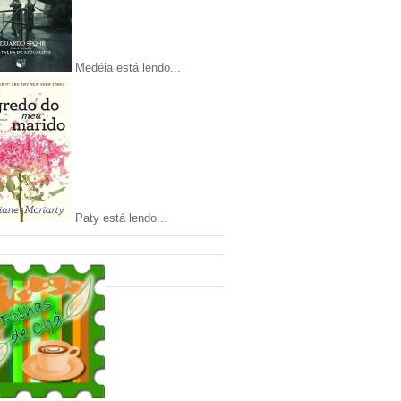
Medéia está lendo...
Paty está lendo...