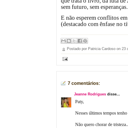
que trata o livro, da luta 
sem futuro, sem esperanças.
E não esperem conflitos em 
(destacado com ênfase no tít
Postado por Patricia Cardoso on
23 
7 comentários:
Jeanne Rodrigues
disse...
Paty,
Nesses últimos tempos tenho 
Não quero chorar de tristeza..