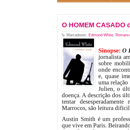
O HOMEM CASADO d
Marcadores:
Edmund White
,
Romance
Sinopse:
O 
jornalista a
sobre mobil
onde encont
e, quase im
uma relação 
Julien, o úl
doença. A descrição dos últ
tentar desesperadamente
Marrocos, são leitura difíci
Austin Smith é um profess
que vive
em Paris. Beirand