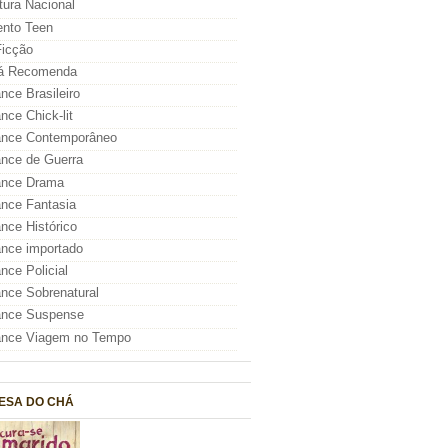
atura Nacional
nto Teen
icção
á Recomenda
ce Brasileiro
ce Chick-lit
nce Contemporâneo
nce de Guerra
nce Drama
nce Fantasia
ce Histórico
nce importado
ce Policial
ce Sobrenatural
nce Suspense
nce Viagem no Tempo
ESA DO CHÁ