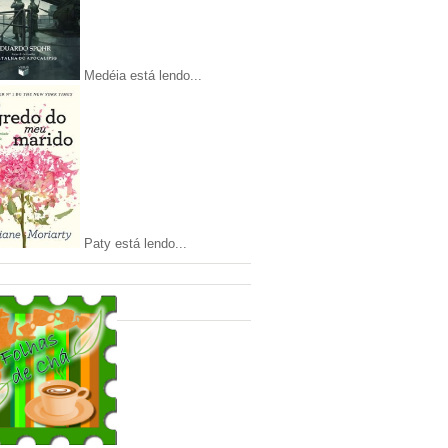
Medéia está lendo...
Paty está lendo...