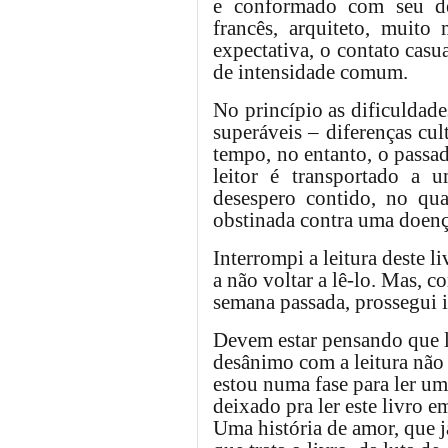
e conformado com seu des
francês, arquiteto, muito
expectativa, o contato casu
de intensidade comum.
No princípio as dificuldad
superáveis – diferenças cu
tempo, no entanto, o passa
leitor é transportado a u
desespero contido, no qu
obstinada contra uma doenç
Interrompi a leitura deste l
a não voltar a lê-lo. Mas, 
semana passada, prossegui in
Devem estar pensando que l
desânimo com a leitura não 
estou numa fase para ler um 
deixado pra ler este livro e
Uma história de amor, que j