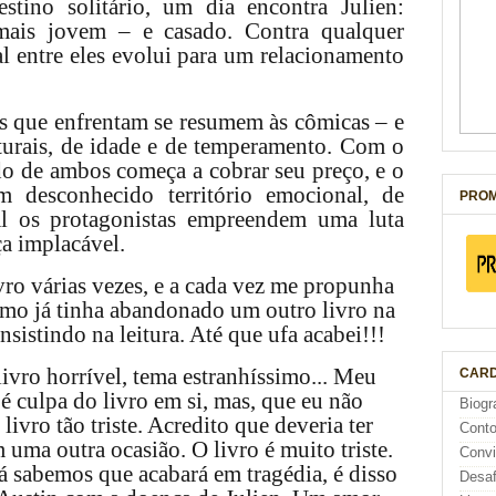
tino solitário, um dia encontra Julien:
 mais jovem – e casado. Contra qualquer
al entre eles evolui para um relacionamento
es que enfrentam se resumem às cômicas – e
lturais, de idade e de temperamento. Com o
do de ambos começa a cobrar seu preço, e o
m desconhecido território emocional, de
PROM
al os protagonistas empreendem uma luta
a implacável.
ivro várias vezes, e a cada vez me propunha
como já tinha abandonado um outro livro na
sistindo na leitura. Até que ufa acabei!!!
ivro horrível, tema estranhíssimo... Meu
CARD
é culpa do livro em si, mas, que eu não
Biogr
livro tão triste. Acredito que deveria ter
Cont
m uma outra ocasião. O livro é muito triste.
Conv
á sabemos que acabará em tragédia, é disso
Desaf