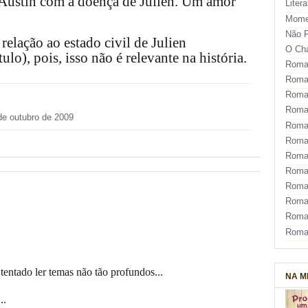
de Austin com a doença de Julien. Um amor
Liter
Mome
Não F
relação ao estado civil de Julien
O Ch
ulo), pois, isso não é relevante na história.
Roman
Roman
Roma
Roma
de outubro de 2009
Roma
Roma
Roman
Roma
Roman
Roman
Roma
Roma
tentado ler temas não tão profundos...
NA M
..