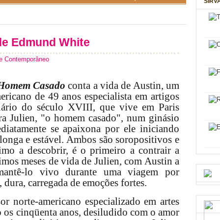
SIRV
e Edmund White
 Contemporâneo
Homem Casado
conta a vida de Austin, um
mericano de 49 anos especialista em artigos
iário do século XVIII, que vive em Paris
ra Julien, "o homem casado", num ginásio
ediatamente se apaixona por ele iniciando
longa e estável. Ambos são soropositivos e
timo a descobrir, é o primeiro a contrair a
imos meses de vida de Julien, com Austin a
 mantê-lo vivo durante uma viagem por
l, dura, carregada de emoções fortes.
or norte-americano especializado em artes
o
os cinqüenta anos, desiludido com o amor