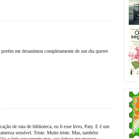
, porém me desanimou completamente de um dia querer
ção de rata de biblioteca, eu li esse livro, Paty. E é um
natureza sensível. Triste. Muito triste. Mas, também
Não o leria novamente mas, sua leitura me marcou.