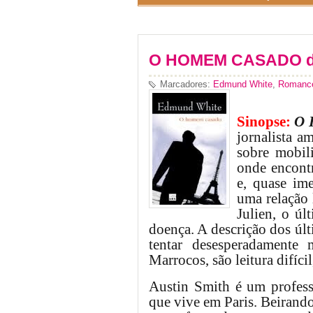
O HOMEM CASADO d
Marcadores:
Edmund White
,
Romance
Sinopse:
O 
jornalista a
sobre mobil
onde encont
e, quase im
uma relação 
Julien, o úl
doença. A descrição dos últ
tentar desesperadamente
Marrocos, são leitura difíci
Austin Smith é um profess
que vive
em Paris. Beirand