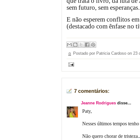
que trata o livro, da luta 
sem futuro, sem esperanças.
E não esperem conflitos em 
(destacado com ênfase no tít
Postado por Patricia Cardoso on
23 
7 comentários:
Jeanne Rodrigues
disse...
Paty,
Nesses últimos tempos tenho 
Não quero chorar de tristeza..