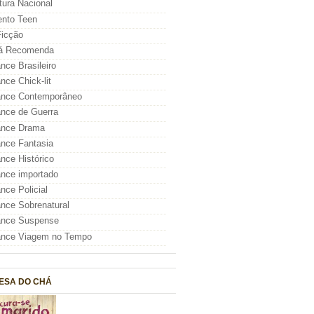
atura Nacional
nto Teen
icção
á Recomenda
ce Brasileiro
ce Chick-lit
nce Contemporâneo
nce de Guerra
nce Drama
nce Fantasia
ce Histórico
nce importado
ce Policial
ce Sobrenatural
nce Suspense
nce Viagem no Tempo
ESA DO CHÁ