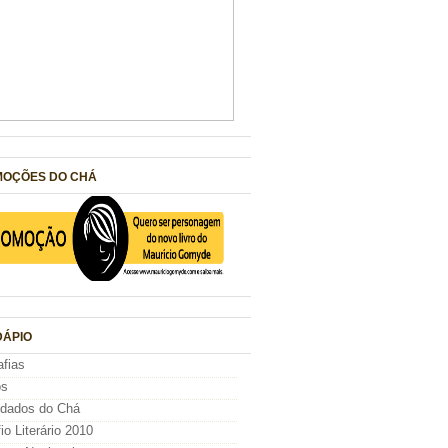
OÇÕES DO CHÁ
ÁPIO
afias
os
idados do Chá
io Literário 2010