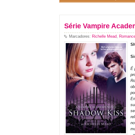
Série Vampire Academ
Marcadores:
Richelle Mead
,
Romance 
Sh
Si
É 
pr
Ro
ob
po
En
su
se
re
no
mu
- 