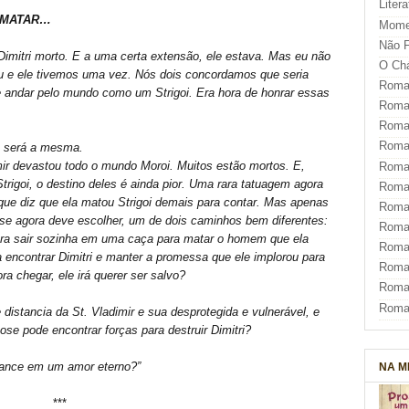
Liter
 MATAR…
Mome
Não F
imitri morto. E a uma certa extensão, ele estava. Mas eu não
O Ch
u e ele tivemos uma vez. Nós dois concordamos que seria
Roman
e andar pelo mundo como um Strigoi. Era hora de honrar essas
Roman
Roma
Roma
a será a mesma.
ir devastou todo o mundo Moroi. Muitos estão mortos. E,
Roma
trigoi, o destino deles é ainda pior. Uma rara tatuagem agora
Roma
ue diz que ela matou Strigoi demais para contar. Mas apenas
Roman
Rose agora deve escolher, um de dois caminhos bem diferentes:
Roma
ara sair sozinha em uma caça para matar o homem que ela
Roman
a encontrar Dimitri e manter a promessa que ele implorou para
Roman
ra chegar, ele irá querer ser salvo?
Roma
Roma
istancia da St. Vladimir e sua desprotegida e vulnerável, e
se pode encontrar forças para destruir Dimitri?
NA M
chance em um amor eterno?”
***