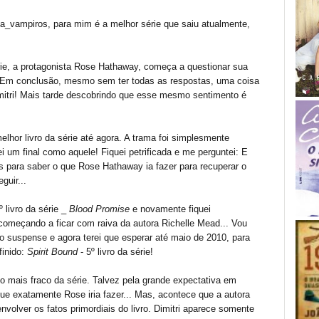
ma_vampiros, para mim é a melhor série que saiu atualmente,
série, a protagonista Rose Hathaway, começa a questionar sua
. Em conclusão, mesmo sem ter todas as respostas, uma coisa
imitri! Mais tarde descobrindo que esse mesmo sentimento é
elhor livro da série até agora. A trama foi simplesmente
ei um final como aquele! Fiquei petrificada e me perguntei: E
s para saber o que Rose Hathaway ia fazer para recuperar o
guir...
 livro da série _
Blood Promise
e novamente fiquei
começando a ficar com raiva da autora Richelle Mead... Vou
no suspense e agora terei que esperar até maio de 2010, para
finido:
Spirit Bound
- 5º livro da série!
 o mais fraco da série. Talvez pela grande expectativa em
ue exatamente Rose iria fazer... Mas, acontece que a autora
volver os fatos primordiais do livro. Dimitri aparece somente