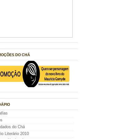
OÇÕES DO CHÁ
ÁPIO
afias
os
idados do Chá
io Literário 2010