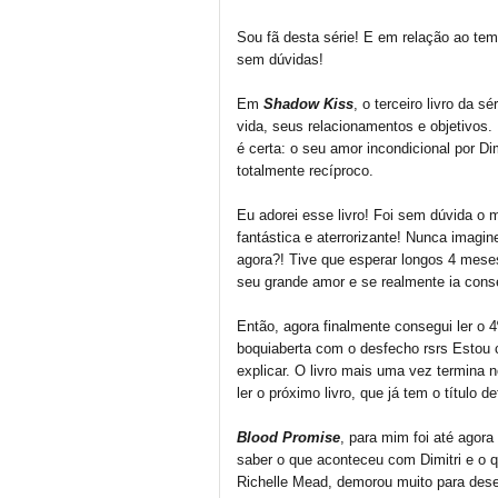
Sou fã desta série! E em relação ao te
sem dúvidas!
Em
Shadow Kiss
, o terceiro livro da 
vida, seus relacionamentos e objetivos
é certa: o seu amor incondicional por D
totalmente recíproco.
Eu adorei esse livro! Foi sem dúvida o m
fantástica e aterrorizante! Nunca imagin
agora?! Tive que esperar longos 4 mese
seu grande amor e se realmente ia conse
Então, agora finalmente consegui ler o 4º
boquiaberta com o desfecho rsrs Estou 
explicar. O livro mais uma vez termina 
ler o próximo livro, que já tem o título de
Blood Promise
, para mim foi até agora
saber o que aconteceu com Dimitri e o q
Richelle Mead, demorou muito para desen