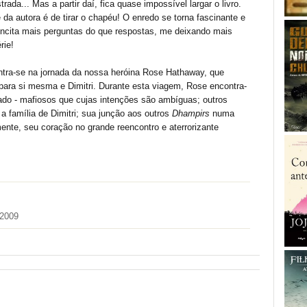
rada... Mas a partir daí, fica quase impossível largar o livro.
 da autora é de tirar o chapéu! O enredo se torna fascinante e
 incita mais perguntas do que respostas, me deixando mais
rie!
entra-se na jornada da nossa heróina Rose Hathaway, que
para si mesma e Dimitri. Durante esta viagem, Rose encontra-
ado - mafiosos que cujas intenções são ambíguas; outros
a família de Dimitri; sua junção aos outros
Dhampirs
numa
mente, seu coração no grande reencontro e aterrorizante
 2009