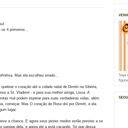
VENH
iu!
os 4 primeiros...
Seja 
finitiva. Mas ela escolheu errado...
figur
quebrar o coração até a cidade natal de Dimitri na Sibéria,
ou a St. Vladimir - e para sua melhor amiga, Lissa. A
SEGU
arotas mal podem esperar para suas verdadeiras vidas, além
ia, começar. Mas O coração de Rose doí por Dimitri, e ela
lgum lugar.
 teve a chance. E agora seus piores medos estão prestes a se
ou o sangue dela, e agora ele a está caçando. Só que dessa