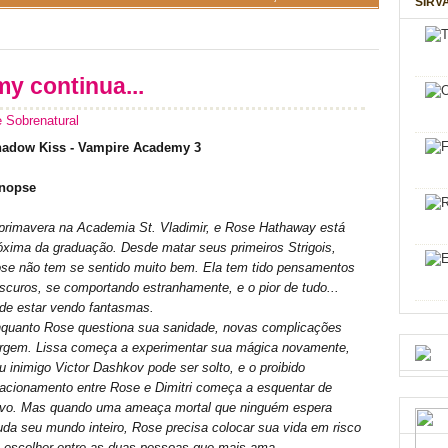
SIRV
y continua...
Sobrenatural
adow Kiss - Vampire Academy 3
nopse
primavera na Academia St. Vladimir, e Rose Hathaway está
óxima da graduação. Desde matar seus primeiros Strigois,
se não tem se sentido muito bem. Ela tem tido pensamentos
scuros, se comportando estranhamente, e o pior de tudo...
de estar vendo fantasmas.
quanto Rose questiona sua sanidade, novas complicações
rgem. Lissa começa a experimentar sua mágica novamente,
u inimigo Victor Dashkov pode ser solto, e o proibido
lacionamento entre Rose e Dimitri começa a esquentar de
vo. Mas quando uma ameaça mortal que ninguém espera
da seu mundo inteiro, Rose precisa colocar sua vida em risco
e escolher entre as duas pessoas que mais ama.