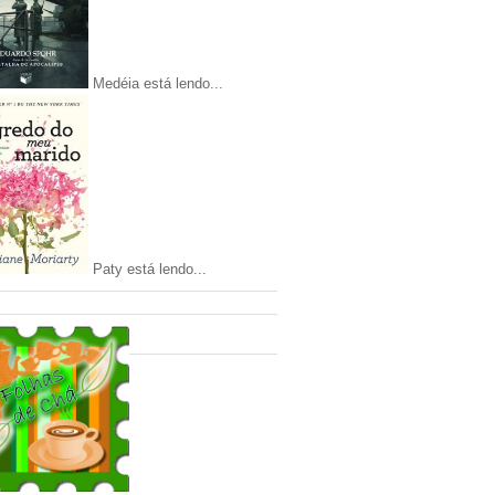
Medéia está lendo...
Paty está lendo...