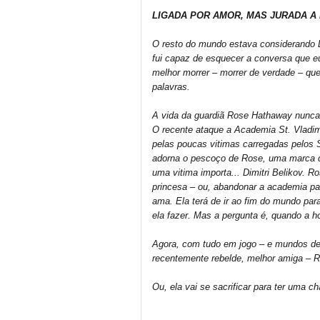
LIGADA POR AMOR, MAS JURADA A
O resto do mundo estava considerando D
fui capaz de esquecer a conversa que e
melhor morrer – morrer de verdade – qu
palavras.
A vida da guardiã Rose Hathaway nunc
O recente ataque a Academia St. Vladim
pelas poucas vitimas carregadas pelos S
adorna o pescoço de Rose, uma marca q
uma vitima importa... Dimitri Belikov. 
princesa – ou, abandonar a academia p
ama. Ela terá de ir ao fim do mundo par
ela fazer. Mas a pergunta é, quando a ho
Agora, com tudo em jogo – e mundos de d
recentemente rebelde, melhor amiga – Ro
Ou, ela vai se sacrificar para ter uma 