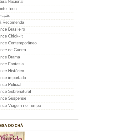
atura Nacional
nto Teen
icção
á Recomenda
ce Brasileiro
ce Chick-lit
nce Contemporâneo
nce de Guerra
nce Drama
nce Fantasia
ce Histórico
nce importado
ce Policial
ce Sobrenatural
nce Suspense
nce Viagem no Tempo
ESA DO CHÁ