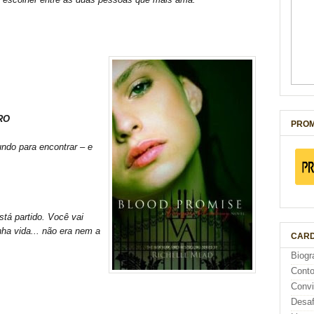
RO
PROM
ndo para encontrar – e
tá partido. Você vai
nha vida... não era nem a
CARD
Biogr
Cont
Conv
Desaf