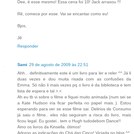
Dee, é esse mesmo! Essa cena foi 10! Jack arrasou !!!
Rê, comece por esse. Vai se encantar como eu!
Bjos,
Jê
Responder
Sami
29 de agosto de 2009 às 22:51
Ahh... definitivamente este é um livro para ler e reler ^^ Já li
duas vezes e dou muita risada com as confusões da
Emma. Só não li mais vezes pq o livro é da biblioteca e tem
lista de espera e tal >.<
Ah eu tb vi sobre o filme e fiquei muito animada (num sei se
a Kate Hudson iria ficar perfeita no papel mais..). Estou
esperando para ver se esse filme sai. Delirios de Consumo
já saiu o filme.. eles não seguiram a risca do livro, mais
ficou legal. Eu gostei.. tem o Hugh tudodebom Dance!!
Amo os livros da Kinsella. ótimos!
Adoroo as indicações do Chá das Cinco! Viciada no blog ^^