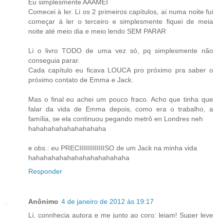
Eu simplesmente AAAMEI
Comecei à ler. Li os 2 primeiros capítulos, aí numa noite fui
começar à ler o terceiro e simplesmente fiquei de meia
noite até meio dia e meio lendo SEM PARAR
Li o livro TODO de uma vez só, pq simplesmente não
conseguia parar.
Cada capítulo eu ficava LOUCA pro próximo pra saber o
próximo contato de Emma e Jack.
Mas o final eu achei um pouco fraco. Acho que tinha que
falar da vida de Emma depois, como era o trabalho, a
família, se ela continuou pegando metrô en Londres neh
hahahahahahahahahaha
e obs.: eu PRECIIIIIIIIIIIIISO de um Jack na minha vida
hahahahahahahahahahahahaha
Responder
Anônimo
4 de janeiro de 2012 às 19:17
Li, connhecia autora e me junto ao coro: leiam! Super leve