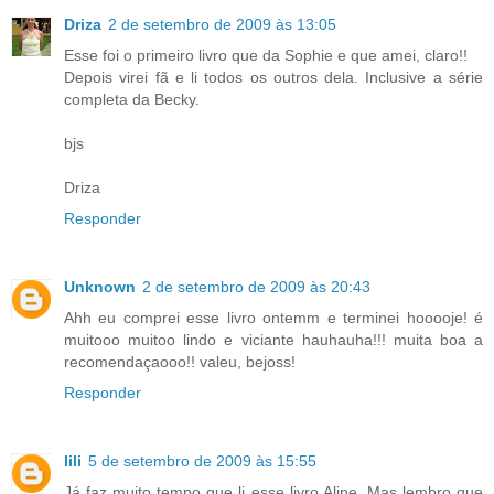
Driza
2 de setembro de 2009 às 13:05
Esse foi o primeiro livro que da Sophie e que amei, claro!!
Depois virei fã e li todos os outros dela. Inclusive a série
completa da Becky.
bjs
Driza
Responder
Unknown
2 de setembro de 2009 às 20:43
Ahh eu comprei esse livro ontemm e terminei hooooje! é
muitooo muitoo lindo e viciante hauhauha!!! muita boa a
recomendaçaooo!! valeu, bejoss!
Responder
lili
5 de setembro de 2009 às 15:55
Já faz muito tempo que li esse livro Aline. Mas lembro que