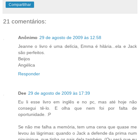
Compartilhar
21 comentários:
Anônimo
29 de agosto de 2009 às 12:58
Jeanne o livro é uma delícia, Emma é hilária...ela e Jack
são perfeitos.
Beijos
Angélica
Responder
Dee
29 de agosto de 2009 às 17:39
Eu li esse livro em inglês e no pc, mas até hoje não
consegui tê-lo. E olha que nem foi por falta de
oportunidade. :P
Se não me falha a memória, tem uma cena que quase me
levou às lágrimas: quando o Jack a defende da prima num
piquinique, que tinha os pais dela também. (Ou será que eu