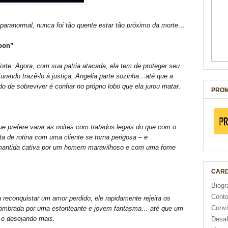
paranormal, nunca foi tão quente estar tão próximo da morte…
Moon”
 forte. Agora, com sua patria atacada, ela tem de proteger seu
urando trazê-lo à justiça, Angelia parte sozinha…até que a
 de sobreviver é confiar no próprio lobo que ela jurou matar.
PROM
e prefere varar as noites com tratados legais do que com o
 de rotina com uma cliente se torna perigosa – e
 mantida cativa por um homem maravilhoso e com uma fome
CARD
Biogr
Cont
 reconquistar um amor perdido, ele rapidamente rejeita os
Conv
sombrada por uma estonteante e jovem fantasma… até que um
– e desejando mais.
Desaf