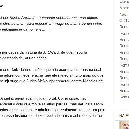
Liter
ye”
Mome
Não F
el por Sasha Armand – e poderes sobrenaturais que podem
O Ch
do eles se unem para impedir um mago do mal, Trey descobre
Roman
ue enlouquecer os homens…
Roman
Roma
Roma
a por causa da história da J.R.Ward, de quem sou fã
Roma
e gostando de, outras séries.
Roma
Roman
mbre dos Dark Huntes – série que não acompanho, mas na qual
Roma
ue adorei conhecer e achei que ele merecia muito mais do que
Roman
da injustiça que Judith McNaught cometeu contra Nicholas em
Roman
Roma
Roma
Angelia, agora sua inimiga mortal. Como disse, não
ntendi o ódio que move as duas patrias, mas deu para sentí-
medos e preconceitos e admitir o que realmente sentem um pelo
veu essa história me deixou pedindo mais e acho que vou me
NA M