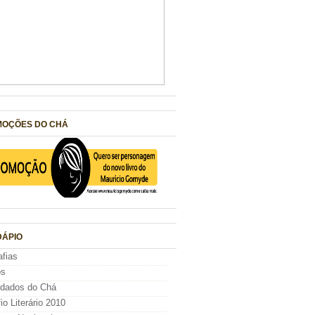
OÇÕES DO CHÁ
ÁPIO
afias
os
idados do Chá
io Literário 2010