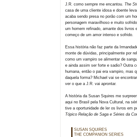
J.R. como sempre me encantou.
The St
casa de uma cliente idosa e doente lev
acaba sendo presa no porão com um ho
personagem maravilhoso e muito sofrido
um homem refinado, amante dos livros e u
começo de um amor intenso e sofrido.
Essa história não faz parte da Irmand
monte de dúvidas, principalmente por rel
como um vampiro se alimentar de sang
e ainda assim ser forte e sadio? Outra 
humana, então o pai era vampiro, mas q
daquela forma? Michael vai se encontr
ver o que a J.R. vai aprontar.
A história da Susan Squires me surpreen
aqui no Brasil pela Nova Cultural, na sér
tive a oportunidade de ler os livros em 
Tópico Relação de Saga e Séries da 
SUSAN SQUIRES
THE COMPANION SERIES