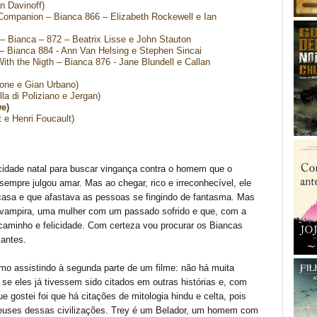
n Davinoff)
 Companion – Bianca 866 – Elizabeth Rockewell e Ian
 – Bianca – 872 – Beatrix Lisse e John Stauton
 – Bianca 884 - Ann Van Helsing e Stephen Sincai
h the Nigth – Bianca 876 - Jane Blundell e Callan
one e Gian Urbano)
la di Poliziano e Jergan)
we)
t e Henri Foucault)
cidade natal para buscar vingança contra o homem que o
empre julgou amar. Mas ao chegar, rico e irreconhecível, ele
sa e que afastava as pessoas se fingindo de fantasma. Mas
a vampira, uma mulher com um passado sofrido e que, com a
caminho e felicidade. Com certeza vou procurar os Biancas
antes.
mo assistindo à segunda parte de um filme: não há muita
e eles já tivessem sido citados em outras histórias e, com
e gostei foi que há citações de mitologia hindu e celta, pois
 deuses dessas civilizações. Trey é um Belador, um homem com