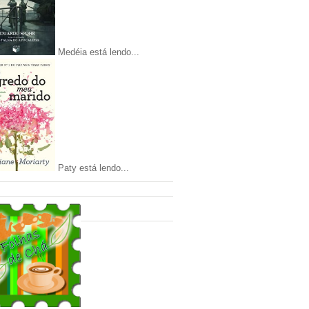
Medéia está lendo...
Paty está lendo...