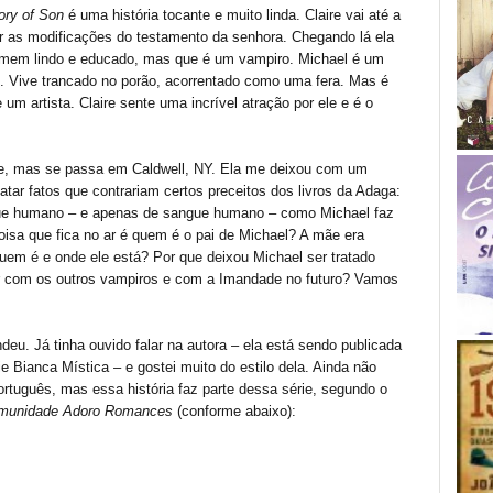
ory of Son
é uma história tocante e muito linda. Claire vai até a
ar as modificações do testamento da senhora. Chegando lá ela
mem lindo e educado, mas que é um vampiro. Michael é um
. Vive trancado no porão, acorrentado como uma fera. Mas é
m artista. Claire sente uma incrível atração por ele e é o
ade, mas se passa em Caldwell, NY. Ela me deixou com um
atar fatos que contrariam certos preceitos dos livros da Adaga:
ue humano – e apenas de sangue humano – como Michael faz
coisa que fica no ar é quem é o pai de Michael? A mãe era
uem é e onde ele está? Por que deixou Michael ser tratado
ar com os outros vampiros e com a Imandade no futuro? Vamos
deu. Já tinha ouvido falar na autora – ela está sendo publicada
ie Bianca Mística – e gostei muito do estilo dela. Ainda não
português, mas essa história faz parte dessa série, segundo o
Comunidade Adoro Romances
(conforme abaixo):