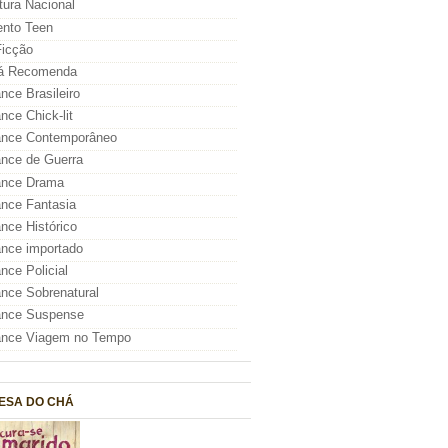
atura Nacional
nto Teen
icção
á Recomenda
ce Brasileiro
ce Chick-lit
nce Contemporâneo
nce de Guerra
nce Drama
nce Fantasia
ce Histórico
nce importado
ce Policial
ce Sobrenatural
nce Suspense
nce Viagem no Tempo
ESA DO CHÁ