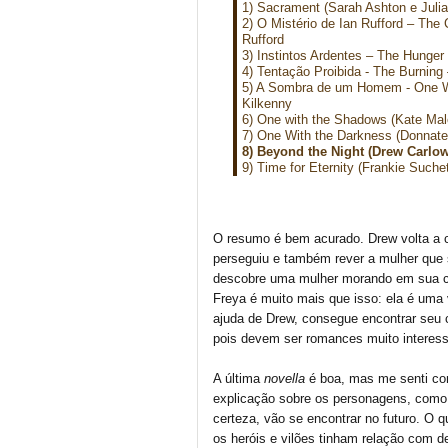
1) Sacrament (Sarah Ashton e Julia
2) O Mistério de Ian Rufford – The
Rufford
3) Instintos Ardentes – The Hunger
4) Tentação Proibida - The Burning
5) A Sombra de um Homem - One Wit
Kilkenny
6) One with the Shadows (Kate Mal
7) One With the Darkness (Donnatel
8) Beyond the Night (Drew Carlo
9) Time for Eternity (Frankie Suche
O resumo é bem acurado. Drew volta a 
perseguiu e também rever a mulher que s
descobre uma mulher morando em sua ca
Freya é muito mais que isso: ela é um
ajuda de Drew, consegue encontrar seu 
pois devem ser romances muito interess
A última
novella
é boa, mas me senti co
explicação sobre os personagens, como s
certeza, vão se encontrar no futuro. O qu
os heróis e vilões tinham relação com