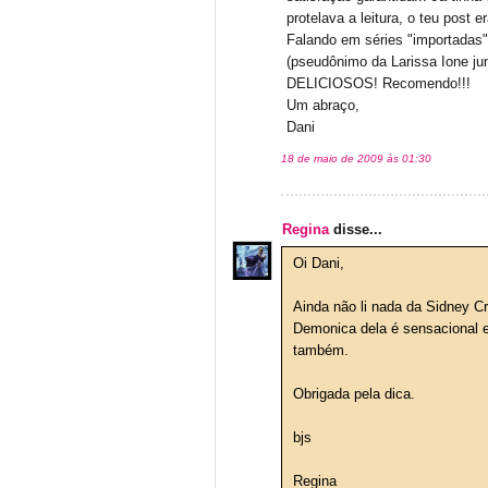
protelava a leitura, o teu post e
Falando em séries "importadas",
(pseudônimo da Larissa Ione j
DELICIOSOS! Recomendo!!!
Um abraço,
Dani
18 de maio de 2009 às 01:30
Regina
disse...
Oi Dani,
Ainda não li nada da Sidney Cr
Demonica dela é sensacional 
também.
Obrigada pela dica.
bjs
Regina