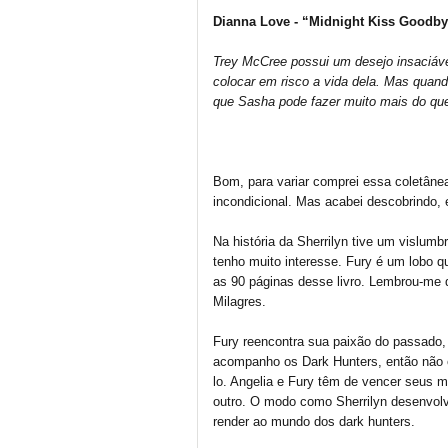
Dianna Love - “Midnight Kiss Goodb
Trey McCree possui um desejo insaciáv
colocar em risco a vida dela. Mas quan
que Sasha pode fazer muito mais do q
Bom, para variar comprei essa coletâne
incondicional. Mas acabei descobrindo, 
Na história da Sherrilyn tive um vislu
tenho muito interesse. Fury é um lobo q
as 90 páginas desse livro. Lembrou-me 
Milagres.
Fury reencontra sua paixão do passado, 
acompanho os Dark Hunters, então não e
lo. Angelia e Fury têm de vencer seus 
outro. O modo como Sherrilyn desenvol
render ao mundo dos dark hunters.