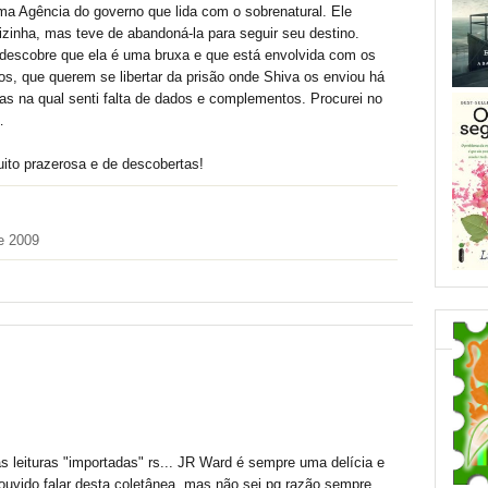
ma Agência do governo que lida com o sobrenatural. Ele
zinha, mas teve de abandoná-la para seguir seu destino.
e descobre que ela é uma bruxa e que está envolvida com os
os, que querem se libertar da prisão onde Shiva os enviou há
as na qual senti falta de dados e complementos. Procurei no
…
uito prazerosa e de descobertas!
e 2009
 leituras "importadas" rs... JR Ward é sempre uma delícia e
a ouvido falar desta coletânea, mas não sei pq razão sempre