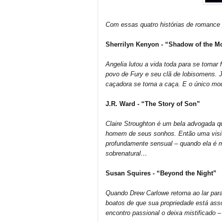
Com essas quatro histórias de romance 
Sherrilyn Kenyon - “Shadow of the 
Angelia lutou a vida toda para se tornar
povo de Fury e seu clã de lobisomens. J
caçadora se torna a caça. E o único modo
J.R. Ward - “The Story of Son”
Claire Stroughton é um bela advogada qu
homem de seus sonhos. Então uma visita
profundamente sensual – quando ela é
sobrenatural…
Susan Squires - “Beyond the Night”
Quando Drew Carlowe retorna ao lar para
boatos de que sua propriedade está as
encontro passional o deixa mistificado 