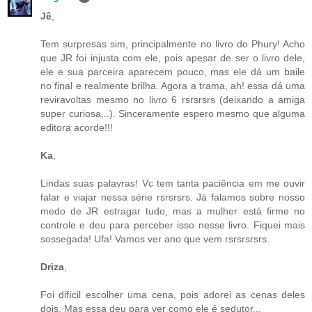
Jê
,
Tem surpresas sim, principalmente no livro do Phury! Acho
que JR foi injusta com ele, pois apesar de ser o livro dele,
ele e sua parceira aparecem pouco, mas ele dá um baile
no final e realmente brilha. Agora a trama, ah! essa dá uma
reviravoltas mesmo no livro 6 rsrsrsrs (deixando a amiga
super curiosa...). Sinceramente espero mesmo que alguma
editora acorde!!!
Ka
,
Lindas suas palavras! Vc tem tanta paciência em me ouvir
falar e viajar nessa série rsrsrsrs. Já falamos sobre nosso
medo de JR estragar tudo, mas a mulher está firme no
controle e deu para perceber isso nesse livro. Fiquei mais
sossegada! Ufa! Vamos ver ano que vem rsrsrsrsrs.
Driza
,
Foi difícil escolher uma cena, pois adorei as cenas deles
dois. Mas essa deu para ver como ele é sedutor...