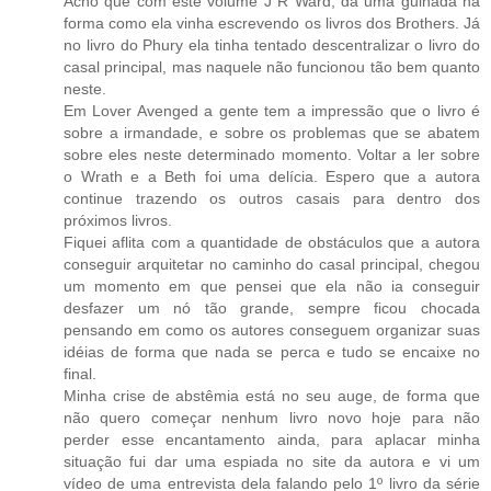
Acho que com este volume J R Ward, dá uma guinada na
forma como ela vinha escrevendo os livros dos Brothers. Já
no livro do Phury ela tinha tentado descentralizar o livro do
casal principal, mas naquele não funcionou tão bem quanto
neste.
Em Lover Avenged a gente tem a impressão que o livro é
sobre a irmandade, e sobre os problemas que se abatem
sobre eles neste determinado momento. Voltar a ler sobre
o Wrath e a Beth foi uma delícia. Espero que a autora
continue trazendo os outros casais para dentro dos
próximos livros.
Fiquei aflita com a quantidade de obstáculos que a autora
conseguir arquitetar no caminho do casal principal, chegou
um momento em que pensei que ela não ia conseguir
desfazer um nó tão grande, sempre ficou chocada
pensando em como os autores conseguem organizar suas
idéias de forma que nada se perca e tudo se encaixe no
final.
Minha crise de abstêmia está no seu auge, de forma que
não quero começar nenhum livro novo hoje para não
perder esse encantamento ainda, para aplacar minha
situação fui dar uma espiada no site da autora e vi um
vídeo de uma entrevista dela falando pelo 1º livro da série