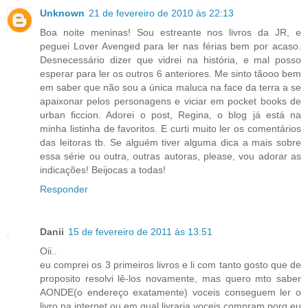
Unknown
21 de fevereiro de 2010 às 22:13
Boa noite meninas! Sou estreante nos livros da JR, e
peguei Lover Avenged para ler nas férias bem por acaso.
Desnecessário dizer que vidrei na história, e mal posso
esperar para ler os outros 6 anteriores. Me sinto tãooo bem
em saber que não sou a única maluca na face da terra a se
apaixonar pelos personagens e viciar em pocket books de
urban ficcion. Adorei o post, Regina, o blog já está na
minha listinha de favoritos. E curti muito ler os comentários
das leitoras tb. Se alguém tiver alguma dica a mais sobre
essa série ou outra, outras autoras, please, vou adorar as
indicações! Beijocas a todas!
Responder
Danii
15 de fevereiro de 2011 às 13:51
Oii..
eu comprei os 3 primeiros livros e li com tanto gosto que de
proposito resolvi lê-los novamente, mas quero mto saber
AONDE(o endereço exatamente) voceis conseguem ler o
livro na internet ou em qual livraria voceis compram,porq eu