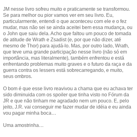
JM nesse livro sofreu muito e praticamente se transformou.
Se para melhor ou pior vamos ver em seu livro. Eu,
particularmente, entendi o que aconteceu com ele e o fez
mudar, mas não sei se ainda aceitei bem essa mudança, ou
o John que saiu dela. Acho que faltou um pouco de tomada
de atitude de Wrath e Zsadist (e, por que não dizer, até
mesmo de Thor) para ajudá-lo. Mas, por outro lado, Wrath,
que teve uma grande participação nesse livro (não só em
importância, mas literalmente), também enfrentou e está
enfrentando problemas muito graves e o futuro da raça e da
guerra contra os lessers está sobrecarregando, e muito,
seus ombros.
O bom é que esse livro reavivou a chama que eu achava ter
sido diminuida com os spoiler que tinha visto no Fórum da
JR e que não tinham me agradado nem um pouco. E, pelo
jeito, J.R. vai conseguir me fazer mudar de idéia e eu ainda
vou pagar minha boca…
Uma amostrinha…