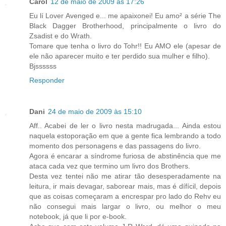
Carol
12 de maio de 2009 às 17:26
Eu lí Lover Avenged e... me apaixonei! Eu amo² a série The
Black Dagger Brotherhood, principalmente o livro do
Zsadist e do Wrath.
Tomare que tenha o livro do Tohr!! Eu AMO ele (apesar de
ele não aparecer muito e ter perdido sua mulher e filho).
Bjssssss
Responder
Dani
24 de maio de 2009 às 15:10
Aff.. Acabei de ler o livro nesta madrugada... Ainda estou
naquela estoporação em que a gente fica lembrando a todo
momento dos personagens e das passagens do livro.
Agora é encarar a síndrome furiosa de abstinência que me
ataca cada vez que termino um livro dos Brothers.
Desta vez tentei não me atirar tão desesperadamente na
leitura, ir mais devagar, saborear mais, mas é dífícil, depois
que as coisas começaram a encrespar pro lado do Rehv eu
não consegui mais largar o livro, ou melhor o meu
notebook, já que li por e-book.