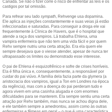
Canadá. Se não o fizer corre o risco de enfrentar as leis e os
castigos por tal omissão.
Para refrear seu lado
sympath
, Rehvenge usa dopamina.
Ele aplica as injeções constantemente e suas veias já estão
infeccionadas e saturadas. Para conseguir a droga ele vai
frequentemente à Clinica de Havers, que é o hospital que
atende a raça dos vampiros. Lá trabalha Ehlena, uma
vampira enfermeira que não tem uma vida fácil e por quem
Rehv sempre nutriu uma certa atração. Era ela quem ele
sempre desejava que o viesse atender, apesar de nunca ter
ultrapassado os limites ou demonstrado esse interesse.
O pai de Ehlena é esquizofrênico e sofre de crises horríveis.
Ela é filha única e, consequentemente, a responsável por
cuidar do pai viúvo. A família dela fazia parte da glymera (a
aristocracia dos vampiros, igual a Ton em Londres na época
da regência), mas com a doença do pai perderam tudo e
agora vivem em uma casinha alugada e com enormes
dificuldades para se manterem. Ela sempre sentiu uma certa
atração por Rehv também, mas nunca se achou digna dele,
e ele também sempre a amedrontou, assim como às outras
enfermeiras e fêmeas em geral – o que é uma característica