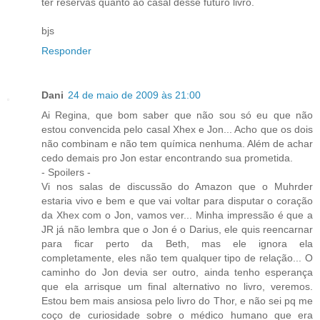
ter reservas quanto ao casal desse futuro livro.
bjs
Responder
Dani
24 de maio de 2009 às 21:00
Ai Regina, que bom saber que não sou só eu que não
estou convencida pelo casal Xhex e Jon... Acho que os dois
não combinam e não tem química nenhuma. Além de achar
cedo demais pro Jon estar encontrando sua prometida.
- Spoilers -
Vi nos salas de discussão do Amazon que o Muhrder
estaria vivo e bem e que vai voltar para disputar o coração
da Xhex com o Jon, vamos ver... Minha impressão é que a
JR já não lembra que o Jon é o Darius, ele quis reencarnar
para ficar perto da Beth, mas ele ignora ela
completamente, eles não tem qualquer tipo de relação... O
caminho do Jon devia ser outro, ainda tenho esperança
que ela arrisque um final alternativo no livro, veremos.
Estou bem mais ansiosa pelo livro do Thor, e não sei pq me
coço de curiosidade sobre o médico humano que era