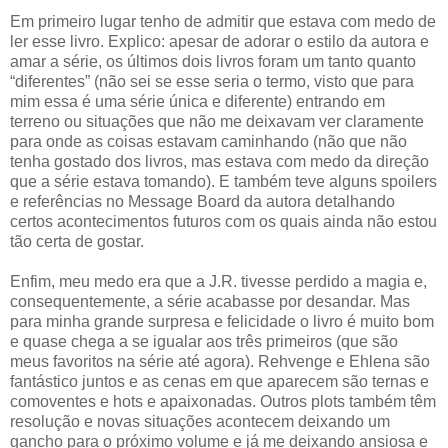
Em primeiro lugar tenho de admitir que estava com medo de
ler esse livro. Explico: apesar de adorar o estilo da autora e
amar a série, os últimos dois livros foram um tanto quanto
“diferentes” (não sei se esse seria o termo, visto que para
mim essa é uma série única e diferente) entrando em
terreno ou situações que não me deixavam ver claramente
para onde as coisas estavam caminhando (não que não
tenha gostado dos livros, mas estava com medo da direção
que a série estava tomando). E também teve alguns spoilers
e referências no Message Board da autora detalhando
certos acontecimentos futuros com os quais ainda não estou
tão certa de gostar.
Enfim, meu medo era que a J.R. tivesse perdido a magia e,
consequentemente, a série acabasse por desandar. Mas
para minha grande surpresa e felicidade o livro é muito bom
e quase chega a se igualar aos três primeiros (que são
meus favoritos na série até agora). Rehvenge e Ehlena são
fantástico juntos e as cenas em que aparecem são ternas e
comoventes e hots e apaixonadas. Outros plots também têm
resolução e novas situações acontecem deixando um
gancho para o próximo volume e já me deixando ansiosa e