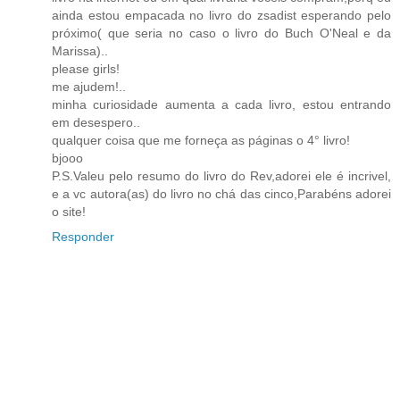
ainda estou empacada no livro do zsadist esperando pelo
próximo( que seria no caso o livro do Buch O'Neal e da
Marissa)..
please girls!
me ajudem!..
minha curiosidade aumenta a cada livro, estou entrando
em desespero..
qualquer coisa que me forneça as páginas o 4° livro!
bjooo
P.S.Valeu pelo resumo do livro do Rev,adorei ele é incrivel,
e a vc autora(as) do livro no chá das cinco,Parabéns adorei
o site!
Responder