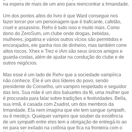
na espera de mais de um ano para reencontrar a Irmandade.
Um dos pontos altos do livro é que Ward consegue nos
fazer torcer por um personagem que é traficante, cafetão,
cruel e assassino. Rehv é tudo isso e muito mais. Como
dono do ZeroSum, um clube onde drogas, bebidas,
mulheres, jogatina e vários outros vícios são permitidos e
encorajados, ele ganha rios de dinheiro, mas também corre
altos riscos. Xhex e Trez e iAm são seus únicos amigos e
guarda-costas, além de ajudar na condução do clube e de
outros negócios.
Mas esse é um lado de Rehv que a sociedade vampírica
não conhece. Ele é um dos líderes do povo, sendo
presidente do Conselho, um vampiro respeitado e seguidor
das leis. Sua mãe é um dos baluartes da fé, uma mulher que
é procurada para falar sobre tradições e festividades. Bella,
sua irmã, é casada com Zsadist, um dos membros da
Irmandade. Ela nem imagina que ele tem sangue
sympath
,
ou é mestiço. Qualquer vampiro que souber da existência
de um
sympath
entre eles tem a obrigação de entregá-lo ao
rei para ser exilado na colônia que fica na fronteira com o