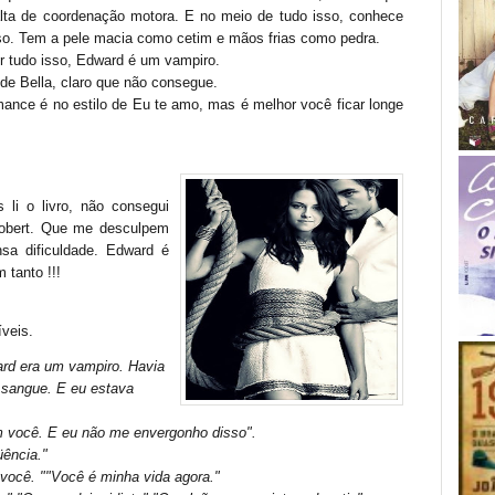
lta de coordenação motora. E no meio de tudo isso, conhece
ioso. Tem a pele macia como cetim e mãos frias como pedra.
r tudo isso, Edward é um vampiro.
de Bella, claro que não consegue.
ance é no estilo de Eu te amo, mas é melhor você ficar longe
 li o livro, não consegui
Robert. Que me desculpem
sa dificuldade. Edward é
m tanto !!!
veis.
ard era um vampiro. Havia
 sangue. E eu estava
m você. E eu não me envergonho disso".
üência."
e você. ""Você é minha vida agora."