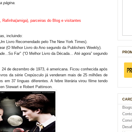
ma página.
, Rafinha(amiga), parceiras do Blog e visitantes
as, incluindo:
(Um Livro Recomendado pelo The New York Times).
ear (O Melhor Livro do Ano segundo da Publishers Weekly).
PROM
e...So Far" (“O Melhor Livro da Década… Até agora” segundo
m 24 de dezembro de 1973, é americana. Ficou conhecida após
 livros da série Crepúsculo já venderam mais de 25 milhões de
em 37 línguas diferentes. A febre literária virou filme tendo
en Stewart e Robert Pattinson.
CARD
Biogr
Cont
Conv
Desaf