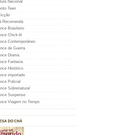
atura Nacional
nto Teen
icção
á Recomenda
ce Brasileiro
ce Chick-lit
nce Contemporâneo
nce de Guerra
nce Drama
nce Fantasia
ce Histórico
nce importado
ce Policial
ce Sobrenatural
nce Suspense
nce Viagem no Tempo
ESA DO CHÁ