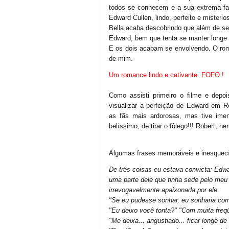
todos se conhecem e a sua extrema fa
Edward Cullen, lindo, perfeito e mister
Bella acaba descobrindo que além de se
Edward, bem que tenta se manter longe 
E os dois acabam se envolvendo. O rom
de mim.
Um romance lindo e cativante. FOFO !
Como assisti primeiro o filme e depois
visualizar a perfeição de Edward em 
as fãs mais ardorosas, mas tive imen
belíssimo, de tirar o fôlego!!! Robert, ne
Algumas frases memoráveis e inesquecí
De três coisas eu estava convicta: Edw
uma parte dele que tinha sede pelo meu
irrevogavelmente apaixonada por ele.
"Se eu pudesse sonhar, eu sonharia co
"Eu deixo você tonta?" "Com muita freq
"Me deixa... angustiado... ficar longe d