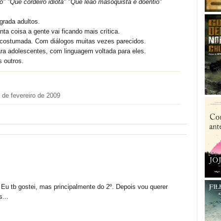
o" "Que cordeiro idiota" "Que leão masoquista e doentio"
grada adultos.
anta coisa a gente vai ficando mais crítica.
acostumada. Com diálogos muitas vezes parecidos.
ara adolescentes, com linguagem voltada para eles.
s outros.
 de fevereiro de 2009
Eu tb gostei, mas principalmente do 2º. Depois vou querer
...