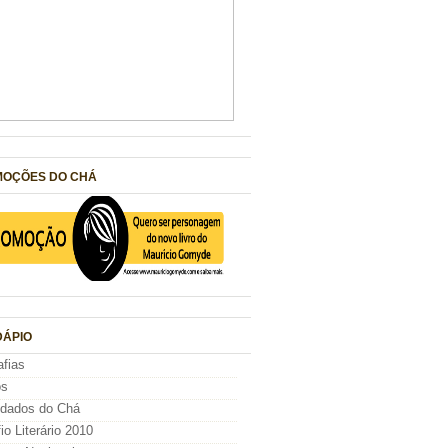
OÇÕES DO CHÁ
ÁPIO
afias
os
idados do Chá
io Literário 2010