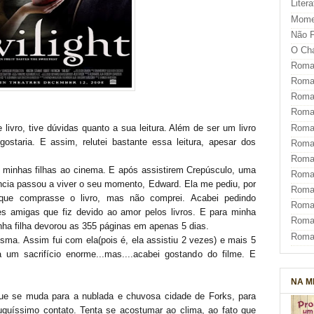
Liter
Mome
Não F
O Ch
Roman
Roman
Roma
Roma
livro, tive dúvidas quanto a sua leitura. Além de ser um livro
Roma
ostaria. E assim, relutei bastante essa leitura, apesar dos
Roma
Roman
u minhas filhas ao cinema. E após assistirem Crepúsculo, uma
Roma
ncia passou a viver o seu momento, Edward. Ela me pediu, por
Roman
, que comprasse o livro, mas não comprei. Acabei pedindo
Roman
s amigas que fiz devido ao amor pelos livros. E para minha
Roma
minha filha devorou as 355 páginas em apenas 5 dias.
Roma
esma. Assim fui com ela(pois é, ela assistiu 2 vezes) e mais 5
um sacrifício enorme...mas....acabei gostando do filme. E
NA M
ue se muda para a nublada e chuvosa cidade de Forks, para
uíssimo contato. Tenta se acostumar ao clima, ao fato que