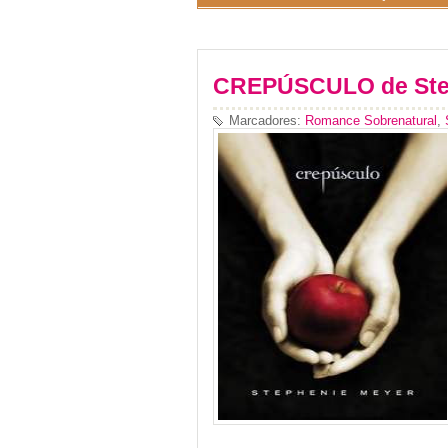
CREPÚSCULO de Ste
Marcadores:
Romance Sobrenatural
,