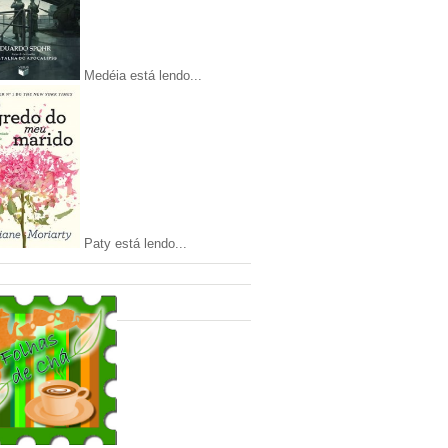
Medéia está lendo...
Paty está lendo...