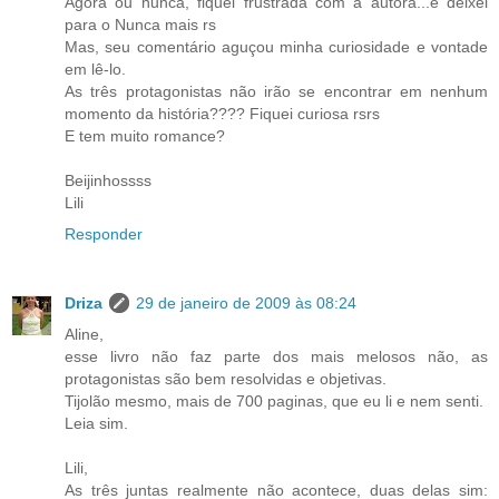
Agora ou nunca, fiquei frustrada com a autora...e deixei
para o Nunca mais rs
Mas, seu comentário aguçou minha curiosidade e vontade
em lê-lo.
As três protagonistas não irão se encontrar em nenhum
momento da história???? Fiquei curiosa rsrs
E tem muito romance?
Beijinhossss
Lili
Responder
Driza
29 de janeiro de 2009 às 08:24
Aline,
esse livro não faz parte dos mais melosos não, as
protagonistas são bem resolvidas e objetivas.
Tijolão mesmo, mais de 700 paginas, que eu li e nem senti.
Leia sim.
Lili,
As três juntas realmente não acontece, duas delas sim: