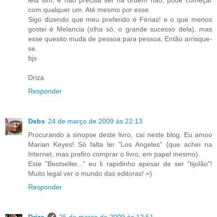
leia sim, e não precisa ser na ordem não, pode começar
com qualquer um. Até mesmo por esse.
Sigo dizendo que meu preferido é Férias! e o que menos
gostei é Melancia (olha só, o grande sucesso dela), mas
esse quesito muda de pessoa para pessoa. Então arrisque-
se.
bjs
Driza
Responder
Debs
24 de março de 2009 às 22:13
Procurando a sinopse deste livro, caí neste blog. Eu amoo
Marian Keyes! Só falta ler "Los Angeles" (que achei na
Internet, mas prefiro comprar o livro, em papel mesmo).
Este "Bestseller..." eu li rapidinho apesar de ser "tijolão"!
Muito legal ver o mundo das editoras! =)
Responder
Driza
25 de março de 2009 às 12:51