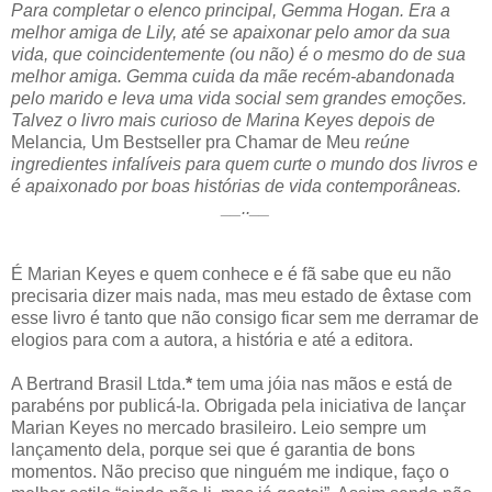
Para completar o elenco principal, Gemma Hogan. Era a
melhor amiga de Lily, até se apaixonar pelo amor da sua
vida, que coincidentemente (ou não) é o mesmo do de sua
melhor amiga. Gemma cuida da mãe recém-abandonada
pelo marido e leva uma vida social sem grandes emoções.
Talvez o livro mais curioso de Marina Keyes depois de
Melancia
,
Um Bestseller pra Chamar de Meu
reúne
ingredientes infalíveis para quem curte o mundo dos livros e
é apaixonado por boas histórias de vida contemporâneas.
__..__
É Marian Keyes e quem conhece e é fã sabe que eu não
precisaria dizer mais nada, mas meu estado de êxtase com
esse livro é tanto que não consigo ficar sem me derramar de
elogios para com a autora, a história e até a editora.
A Bertrand Brasil Ltda.
*
tem uma jóia nas mãos e está de
parabéns por publicá-la. Obrigada pela iniciativa de lançar
Marian Keyes no mercado brasileiro. Leio sempre um
lançamento dela, porque sei que é garantia de bons
momentos. Não preciso que ninguém me indique, faço o