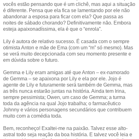
vocês estão pensando que é um clichê, mas aqui a situação
é diferente. Pensa que ela fica se lamentando por ele não
abandonar a esposa para ficar com ela? Que passa as
noites de sábado chorando? Definitivamente não. Embora
esteja apaixonadíssima, ela é que o “enrola”.
Lily é autora de relativo sucesso. É casada com o sempre
otimista Anton e mãe de Ema (com um “m” só mesmo). Mas
se verá muito decepcionada com seu momento presente e
em dúvida sobre o futuro.
Gemma e Lily eram amigas até que Anton – ex-namorado
de Gemma – se apaixona por Lily e ela por ele. Jojo é
agente de Lily e futuramente será também de Gemma, mas
as três nunca estarão juntas na história. Ainda tem Irina,
sempre pessimista; Owen, um caso de Gemma; a turma
toda da agência na qual Jojo trabalha; o farmacêutico
Johnny e vários personagens secundários que contribuem
muito com a comédia toda.
Bem, reconheço! Exaltei-me na paixão. Talvez esse alto-
astral todo seja reação da boa história. E talvez você leia e