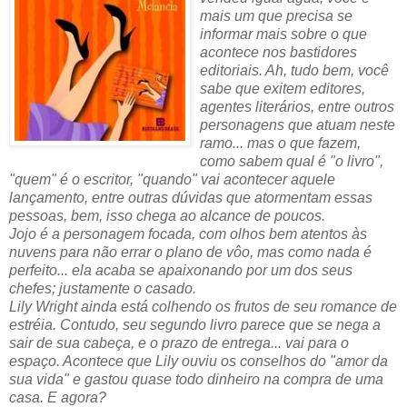
mais um que precisa se
informar mais sobre o que
acontece nos bastidores
editoriais. Ah, tudo bem, você
sabe que exitem editores,
agentes literários, entre outros
personagens que atuam neste
ramo... mas o que fazem,
como sabem qual é "o livro",
"quem" é o escritor, "quando" vai acontecer aquele
lançamento, entre outras dúvidas que atormentam essas
pessoas, bem, isso chega ao alcance de poucos.
Jojo é a personagem focada, com olhos bem atentos às
nuvens para não errar o plano de vôo, mas como nada é
perfeito... ela acaba se apaixonando por um dos seus
chefes; justamente o casado.
Lily Wright ainda está colhendo os frutos de seu romance de
estréia. Contudo, seu segundo livro parece que se nega a
sair de sua cabeça, e o prazo de entrega... vai para o
espaço. Acontece que Lily ouviu os conselhos do "amor da
sua vida" e gastou quase todo dinheiro na compra de uma
casa. E agora?