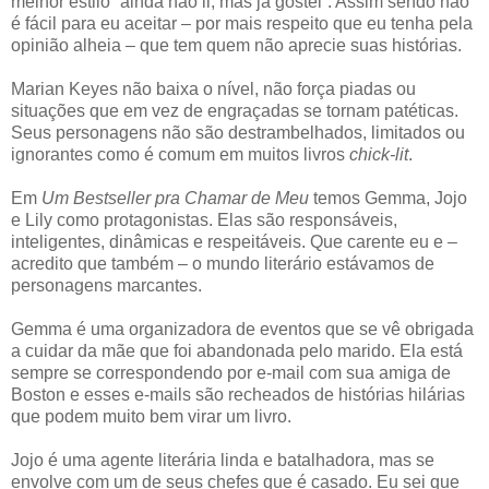
melhor estilo “ainda não li, mas já gostei”. Assim sendo não
é fácil para eu aceitar – por mais respeito que eu tenha pela
opinião alheia – que tem quem não aprecie suas histórias.
Marian Keyes não baixa o nível, não força piadas ou
situações que em vez de engraçadas se tornam patéticas.
Seus personagens não são destrambelhados, limitados ou
ignorantes como é comum em muitos livros
chick-lit
.
Em
Um Bestseller pra Chamar de Meu
temos Gemma, Jojo
e Lily como protagonistas. Elas são responsáveis,
inteligentes, dinâmicas e respeitáveis. Que carente eu e –
acredito que também – o mundo literário estávamos de
personagens marcantes.
Gemma é uma organizadora de eventos que se vê obrigada
a cuidar da mãe que foi abandonada pelo marido. Ela está
sempre se correspondendo por e-mail com sua amiga de
Boston e esses e-mails são recheados de histórias hilárias
que podem muito bem virar um livro.
Jojo é uma agente literária linda e batalhadora, mas se
envolve com um de seus chefes que é casado. Eu sei que