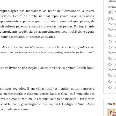
Liter
Mome
arqueológica nas montanhas ao redor de Carcassonne, a jovem
Não F
squeletos. Dentro da tumba na qual repousavam os antigos ossos,
O Ch
ressionante e percebe que, por mais impossível que pareça, de
Roman
isteriosas palavras ancestrais gravadas nas pedras. Porém, é tarde
Roman
terrorizante seqüência de acontecimentos incontroláveis, e agora,
Roma
sorte dos cátaros, oitocentos anos atrás.
Roma
e descritas como aventuras em que os homens tem espadas e as
Roma
meu livro as mulheres é que tem as espadas, elas são as heroínas"
,
Roma
Roman
Roma
s e de livros de não-ficção. Labirinto venceu o prêmio British Book
Roman
Roman
Roma
Roma
 seus segredos. E em várias histórias, lendas, mitos, narra-se a
 mentes cristãs e desperta curiosidade, o Graal está retratado das
ntrou o Graal num filme, e era uma tacinha de madeira. Dan Brown
eu Graal humano, genealógico e místico, em O Código da Vinci. Além
NA M
á aboradaram o assunto.