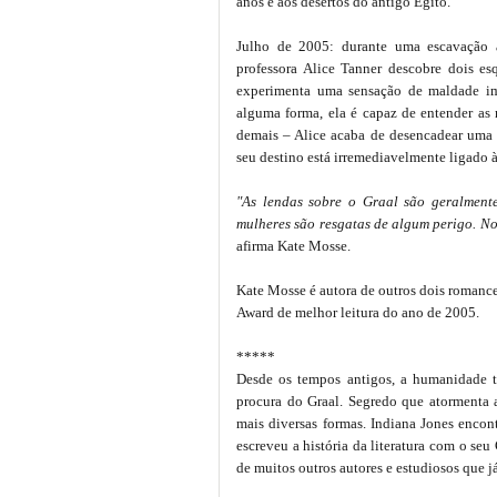
anos e aos desertos do antigo Egito.
Julho de 2005: durante uma escavação 
professora Alice Tanner descobre dois e
experimenta uma sensação de maldade imp
alguma forma, ela é capaz de entender as m
demais – Alice acaba de desencadear uma a
seu destino está irremediavelmente ligado à 
"As lendas sobre o Graal são geralment
mulheres são resgatas de algum perigo. No 
afirma Kate Mosse.
Kate Mosse é autora de outros dois romance
Award de melhor leitura do ano de 2005.
*****
Desde os tempos antigos, a humanidade tem
procura do Graal. Segredo que atormenta as
mais diversas formas. Indiana Jones enco
escreveu a história da literatura com o s
de muitos outros autores e estudiosos que j