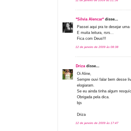
11 de janeiro de 2009 às 21:58
*Silvia Alencar*
disse...
Passei aqui pra te desejar uma
E muita leitura, rsrs...
Fica com Deus!!!
12 de janeiro de 2009 às 08:38
Driza
disse...
Oi Aline,
Sempre ouvi falar bem desse li
elogiaram.
Se eu ainda tinha algum resquíc
Obrigada pela dica.
bjs
Driza
12 de janeiro de 2009 às 17:47