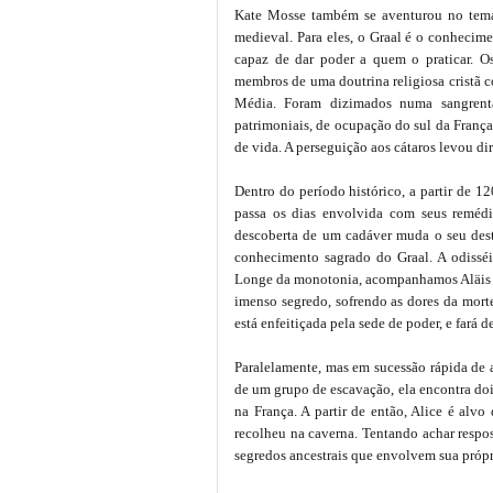
Kate Mosse também se aventurou no tema,
medieval. Para eles, o Graal é o conhecim
capaz de dar poder a quem o praticar. O
membros de uma doutrina religiosa cristã co
Média. Foram dizimados numa sangrenta
patrimoniais, de ocupação do sul da Franç
de vida. A perseguição aos cátaros levou d
Dentro do período histórico, a partir de 1
passa os dias envolvida com seus remédi
descoberta de um cadáver muda o seu dest
conhecimento sagrado do Graal. A odisséi
Longe da monotonia, acompanhamos Aläis fu
imenso segredo, sofrendo as dores da morte 
está enfeitiçada pela sede de poder, e fará d
Paralelamente, mas em sucessão rápida de a
de um grupo de escavação, ela encontra doi
na França. A partir de então, Alice é alvo
recolheu na caverna. Tentando achar respos
segredos ancestrais que envolvem sua própr