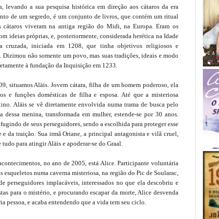
 levando a sua pesquisa histórica em direção aos cátaros da era
ento de um segredo, é um conjunto de livros, que contém um ritual
s cátaros viveram na antiga região do Midi, na Europa. Eram os
m ideias próprias, e, posteriormente, considerada herética na Idade
 cruzada, iniciada em 1208, que tinha objetivos religiosos e
a. Dizimou não somente um povo, mas suas tradições, ideais e modo
iretamente à fundação da Inquisição em 1233.
209, situamos Aläis. Jovem cátara, filha de um homem poderoso, ela
os e funções domésticas de filha e esposa. Até que a misteriosa
ino. Aläis se vê diretamente envolvida numa trama de busca pelo
a dessa menina, transformada em mulher, estende-se por 30 anos.
gindo de seus perseguidores, sendo a escolhida para proteger esse
e da traição. Sua irmã Oriane, a principal antagonista e vilã cruel,
e tudo para atingir Aläis e apoderar-se do Graal.
contecimentos, no ano de 2005, está Alice. Participante voluntária
s esqueletos numa caverna misteriosa, na região do Pic de Soularac,
 de perseguidores implacáveis, interessados no que ela descobriu e
tas para o mistério, e procurando escapar da morte, Alice desvenda
ia pessoa, e acaba entendendo que a vida tem seu ciclo.