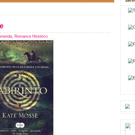
SIRV
se
omenda
,
Romance Histórico