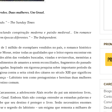
redos. Duas mulheres. Um Graal.
onado.” – The Sunday Times
esclando conspiração moderna e paixão medieval... Um romance
em épocas diferentes.” – The Independent.
PROM
s de 1 milhão de exemplares vendidos no país, o romance histórico
te Mosse, reúne todas as qualidades que o leitor espera encontrar em
des além das verdades buscadas, viradas e reviravoltas, memórias a
endimentos de amantes a serem reconciliados, fragmentos do passado
ingadas. Inspirado em rigorosa pesquisa sobre importante período da
giosa contra a seita cristã dos cátaros no século XIII que significou
ança – Labirinto tem como protagonistas e heroínas duas mulheres
destino comum.
CARD
Biogr
arcassonne, a adolescente Alaïs recebe do pai um misterioso livro,
Cont
o Graal. Embora Alaïs não consiga entender as estranhas palavras e
Conv
be que seu destino é proteger o livro. Serão necessários enormes
ervar o segredo do labirinto – um enigma que remonta a milhares de
Desaf