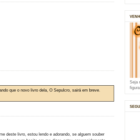
VENH
Seja 
figur
ndo que o novo livro dela, O Sepulcro, sairá em breve.
SEGU
me deste livro, estou lendo e adorando, se alguem souber