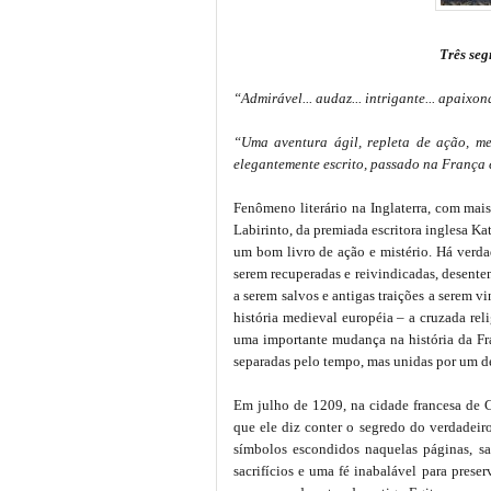
Três seg
“Admirável... audaz... intrigante... apaix
“Uma aventura ágil, repleta de ação, m
elegantemente escrito, passado na França 
Fenômeno literário na Inglaterra, com mai
Labirinto, da premiada escritora inglesa Ka
um bom livro de ação e mistério. Há verda
serem recuperadas e reivindicadas, desent
a serem salvos e antigas traições a serem v
história medieval européia – a cruzada reli
uma importante mudança na história da Fr
separadas pelo tempo, mas unidas por um 
Em julho de 1209, na cidade francesa de C
que ele diz conter o segredo do verdadeir
símbolos escondidos naquelas páginas, sa
sacrifícios e uma fé inabalável para pres