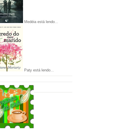
Medéia está lendo...
Paty está lendo...