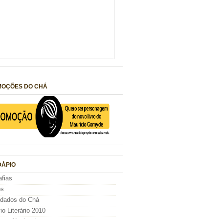
OÇÕES DO CHÁ
ÁPIO
afias
os
idados do Chá
io Literário 2010