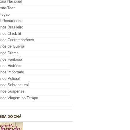
atura Nacional
nto Teen
icção
á Recomenda
ce Brasileiro
ce Chick-lit
nce Contemporâneo
nce de Guerra
nce Drama
nce Fantasia
ce Histórico
nce importado
ce Policial
ce Sobrenatural
nce Suspense
nce Viagem no Tempo
ESA DO CHÁ