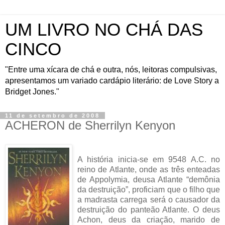
UM LIVRO NO CHÁ DAS
CINCO
"Entre uma xícara de chá e outra, nós, leitoras compulsivas,
apresentamos um variado cardápio literário: de Love Story a
Bridget Jones."
11 de setembro de 2008
ACHERON de Sherrilyn Kenyon
A história inicia-se em 9548 A.C. no
reino de Atlante, onde as três enteadas
de Appolymia, deusa Atlante “demônia
da destruição”, proficiam que o filho que
a madrasta carrega será o causador da
destruição do panteão Atlante. O deus
Achon, deus da criação, marido de