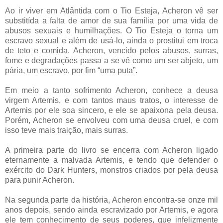
Ao ir viver em Atlântida com o Tio Esteja, Acheron vê ser
substitída a falta de amor de sua família por uma vida de
abusos sexuais e humilhações. O Tio Esteja o torna um
escravo sexual e além de usá-lo, ainda o prostitui em troca
de teto e comida. Acheron, vencido pelos abusos, surras,
fome e degradações passa a se vê como um ser abjeto, um
pária, um escravo, por fim “uma puta”.
Em meio a tanto sofrimento Acheron, conhece a deusa
virgem Artemis, e com tantos maus tratos, o interesse de
Artemis por ele soa sincero, e ele se apaixona pela deusa.
Porém, Acheron se envolveu com uma deusa cruel, e com
isso teve mais traição, mais surras.
A primeira parte do livro se encerra com Acheron ligado
eternamente a malvada Artemis, e tendo que defender o
exército do Dark Hunters, monstros criados por pela deusa
para punir Acheron.
Na segunda parte da história, Acheron encontra-se onze mil
anos depois, sendo ainda escravizado por Artemis, e agora
ele tem conhecimento de seus poderes, que infelizmente