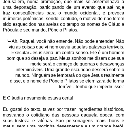
Jerusalém, numa promoção, que mais se assemelhava a
uma deportação, participando de um evento que até hoje
traz conseqüências para o mundo ocidental, e provoca
inúmeras polêmicas, sendo, contudo, o motivo de não terem
sido esquecidos nas areias do tempo os nomes de Cláudia
Prócula e seu marido, Pôncio Pilatos.
“– Ah, Raquel, você não entende. Não pode entender. Não
viu as coisas que vi nem ouviu aquelas palavras terríveis.
Executar Jesus seria um contra-senso. Ele é um homem
bom que só deseja a paz. Meus sonhos me dizem que sua
morte será o começo de guerras e desavenças
intermináveis. Uma grande escuridão descerá sobre o
mundo. Ninguém se lembrará do que Jesus realmente
disse, e o nome de Pôncio Pilatos se eternizará de forma
terrível. Tenho que impedir isso.”
E Cláudia novamente estava certa!
Eu gostei do texto, talvez por trazer ingredientes históricos,
mostrando o cotidiano das pessoas daquela época, com
suas tristeza e vitórias. São personagens reais, bons e
maus, sem uma mocinha desesperada e um grande herói,