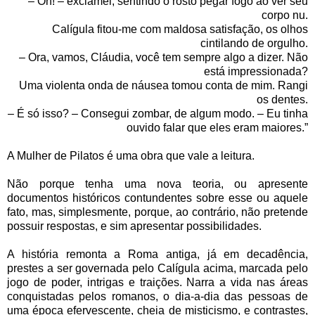
– Oh! – exclamei, sentindo o rosto pegar fogo ao ver seu
corpo nu.
Calígula fitou-me com maldosa satisfação, os olhos
cintilando de orgulho.
– Ora, vamos, Cláudia, você tem sempre algo a dizer. Não
está impressionada?
Uma violenta onda de náusea tomou conta de mim. Rangi
os dentes.
– É só isso? – Consegui zombar, de algum modo. – Eu tinha
ouvido falar que eles eram maiores.”
A Mulher de Pilatos é uma obra que vale a leitura.
Não porque tenha uma nova teoria, ou apresente
documentos históricos contundentes sobre esse ou aquele
fato, mas, simplesmente, porque, ao contrário, não pretende
possuir respostas, e sim apresentar possibilidades.
A história remonta a Roma antiga, já em decadência,
prestes a ser governada pelo Calígula acima, marcada pelo
jogo de poder, intrigas e traições. Narra a vida nas áreas
conquistadas pelos romanos, o dia-a-dia das pessoas de
uma época efervescente, cheia de misticismo, e contrastes,