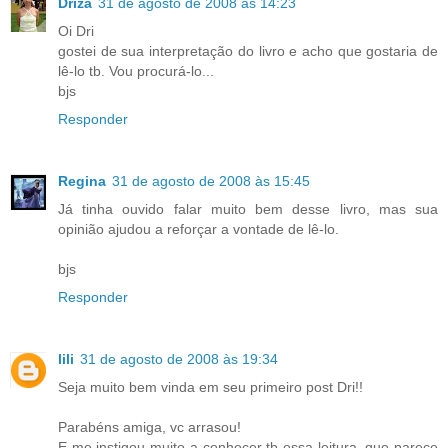
Driza
31 de agosto de 2008 às 14:23
Oi Dri
gostei de sua interpretação do livro e acho que gostaria de
lê-lo tb. Vou procurá-lo...
bjs
Responder
Regina
31 de agosto de 2008 às 15:45
Já tinha ouvido falar muito bem desse livro, mas sua
opinião ajudou a reforçar a vontade de lê-lo.
bjs
Responder
lili
31 de agosto de 2008 às 19:34
Seja muito bem vinda em seu primeiro post Dri!!
Parabéns amiga, vc arrasou!
E me instigou muito a conhecer tb essa leitura, que parece