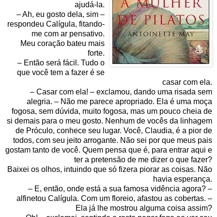
ajudá-la.
– Ah, eu gosto dela, sim –
respondeu Calígula, fitando-
me com ar pensativo.
Meu coração bateu mais
forte.
– Então será fácil. Tudo o
que você tem a fazer é se
casar com ela.
– Casar com ela! – exclamou, dando uma risada sem
alegria. – Não me parece apropriado. Ela é uma moça
fogosa, sem dúvida, muito fogosa, mas um pouco cheia de
si demais para o meu gosto. Nenhum de vocês da linhagem
de Próculo, conhece seu lugar. Você, Claudia, é a pior de
todos, com seu jeito arrogante. Não sei por que meus pais
gostam tanto de você. Quem pensa que é, para entrar aqui e
ter a pretensão de me dizer o que fazer?
Baixei os olhos, intuindo que só fizera piorar as coisas. Não
havia esperança.
– E, então, onde está a sua famosa vidência agora? –
alfinetou Calígula. Com um floreio, afastou as cobertas. –
Ela já lhe mostrou alguma coisa assim?