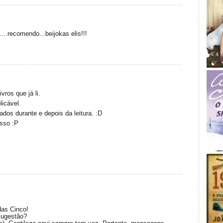
o....recomendo...beijokas elis!!!
ros que já li.
licável.
ados durante e depois da leitura. :D
isso :P
das Cinco!
sugestão?