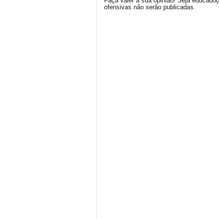
Faça valer a sua opinião! Seja educado
ofensivas não serão publicadas.