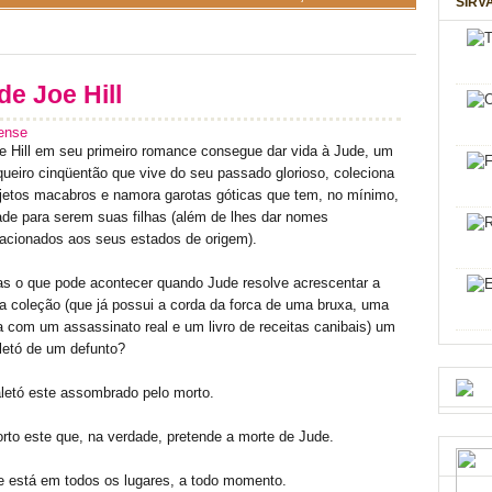
SIRV
 Joe Hill
ense
e Hill em seu primeiro romance consegue dar vida à Jude, um
queiro cinqüentão que vive do seu passado glorioso, coleciona
jetos macabros e namora garotas góticas que tem, no mínimo,
ade para serem suas filhas (além de lhes dar nomes
lacionados aos seus estados de origem).
s o que pode acontecer quando Jude resolve acrescentar a
a coleção (que já possui a corda da forca de uma bruxa, uma
ta com um assassinato real e um livro de receitas canibais) um
letó de um defunto?
letó este assombrado pelo morto.
rto este que, na verdade, pretende a morte de Jude.
e está em todos os lugares, a todo momento.