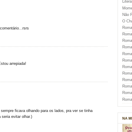
Liter
Mome
Não F
O Ch
Roman
comentário...rsrs
Roman
Roma
Roma
Roma
Roma
stou arrepiada!
Roman
Roma
Roman
Roman
Roma
Roma
sempre ficava olhando para os lados, pra ver se tinha
seria evitar olhar.)
NA M