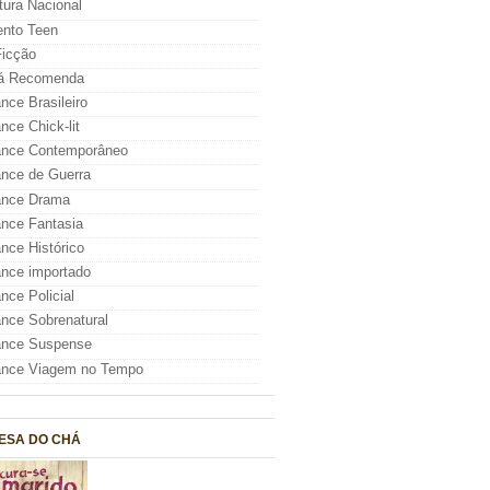
atura Nacional
nto Teen
icção
á Recomenda
ce Brasileiro
ce Chick-lit
nce Contemporâneo
nce de Guerra
nce Drama
nce Fantasia
ce Histórico
nce importado
ce Policial
ce Sobrenatural
nce Suspense
nce Viagem no Tempo
ESA DO CHÁ