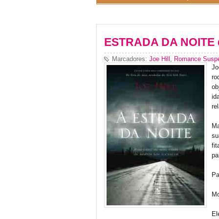
ESTRADA DA NOITE de
Marcadores:
Joe Hill
,
Romance Susp
Jo
ro
ob
id
re
Ma
su
fi
pa
Pa
Mo
El