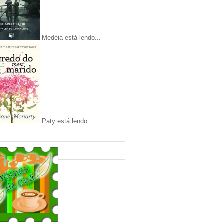
Medéia está lendo...
Paty está lendo...