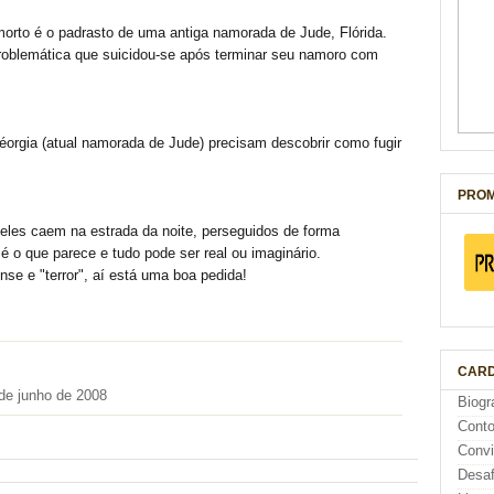
morto é o padrasto de uma antiga namorada de Jude, Flórida.
roblemática que suicidou-se após terminar seu namoro com
orgia (atual namorada de Jude) precisam descobrir como fugir
PROM
les caem na estrada da noite, perseguidos de forma
é o que parece e tudo pode ser real ou imaginário.
e e "terror", aí está uma boa pedida!
CARD
de junho de 2008
Biogr
Cont
Conv
Desaf