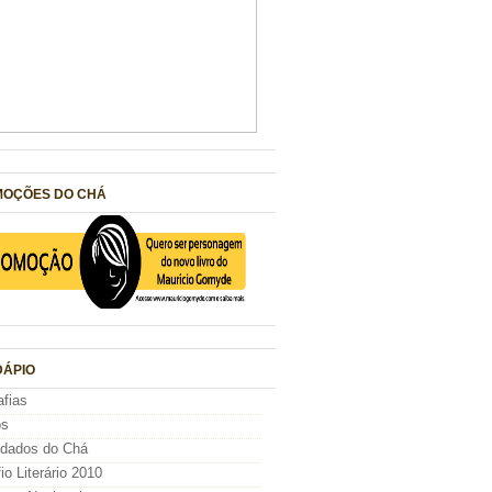
OÇÕES DO CHÁ
ÁPIO
afias
os
idados do Chá
io Literário 2010