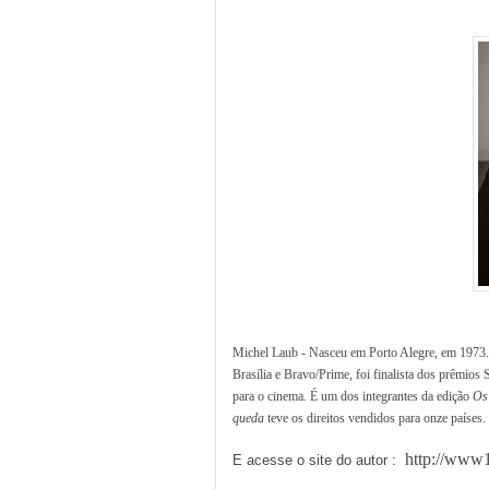
Michel Laub - Nasceu
em Porto Alegre
, em 1973.
Brasília e Bravo/Prime, foi finalista dos prêmios
para o cinema. É um dos integrantes da edição
Os 
queda
teve os direitos vendidos para onze países.
http://www1
E acesse o site do autor :