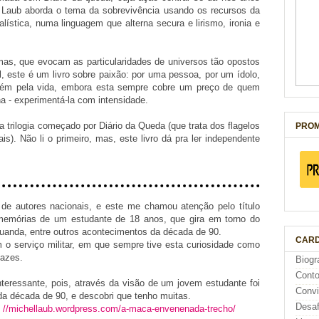
 Laub aborda o tema da sobrevivência usando os recursos da
alística, numa linguagem que alterna secura e lirismo, ironia e
mas, que evocam as particularidades de universos tão opostos
 este é um livro sobre paixão: por uma pessoa, por um ídolo,
bém pela vida, embora esta sempre cobre um preço de quem
a - experimentá-la com intensidade.
trilogia começado por Diário da Queda (que trata dos flagelos
PROM
is). Não li o primeiro, mas, este livro dá pra ler independente
 de autores nacionais, e este me chamou atenção pelo título
e memórias de um estudante de 18 anos, que gira em torno do
Ruanda, entre outros acontecimentos da década de 90.
CARD
 o serviço militar, em que sempre tive esta curiosidade como
pazes.
Biogr
Cont
teressante, pois, através da visão de um jovem estudante foi
Conv
da década de 90, e descobri que tenho muitas.
Desaf
:
//michellaub.wordpress.com/a-maca-envenenada-trecho/