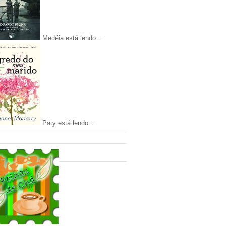
Medéia está lendo...
Paty está lendo...