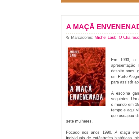
A MAÇÃ ENVENENADA
Marcadores:
Michel Laub
,
O Chá rec
Em 1993, o g
apresentação
dezoito anos, g
em Porto Alegr
para assistir a
A escolha gan
seguintes. Um d
o mundo em 199
tempo e aqui v
que escapou da
sete mulheres.
Focado nos anos
1990,
A
maçã env
individuais de catástrofes históricas i