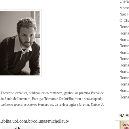
Liter
Mome
Não F
O Ch
Roman
Roman
Roma
Roma
Roma
Roma
Roman
Roma
Roman
Roman
Roma
 Escritor e jornalista, publicou cinco romances, ganhou os prêmios Bienal de
Roma
 São Paulo de Literatura, Portugal Telecom e Zaffari/Bourbon e será adaptado
melhores jovens escritores brasileiros
, da revista inglesa
Granta
.
Diário da
NA M
.folha.uol.com.br/colunas/michellaub/