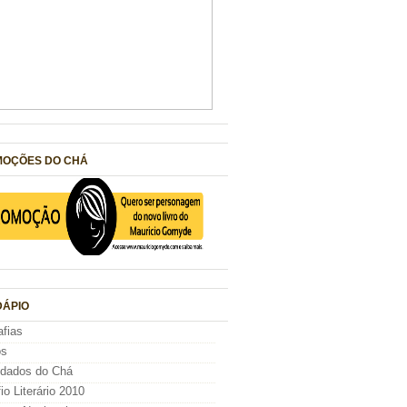
OÇÕES DO CHÁ
ÁPIO
afias
os
idados do Chá
io Literário 2010