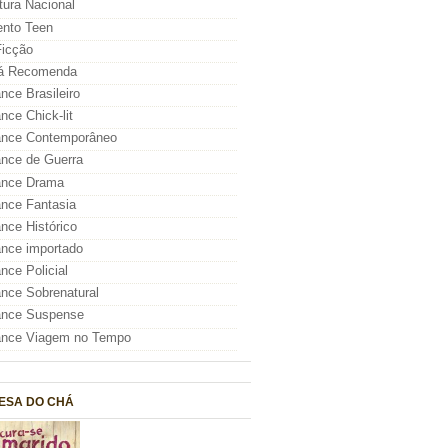
atura Nacional
nto Teen
icção
á Recomenda
ce Brasileiro
ce Chick-lit
nce Contemporâneo
nce de Guerra
nce Drama
nce Fantasia
ce Histórico
nce importado
ce Policial
ce Sobrenatural
nce Suspense
nce Viagem no Tempo
ESA DO CHÁ