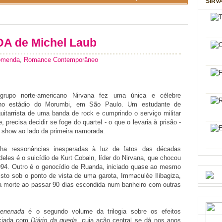
SIRV
 de Michel Laub
omenda
,
Romance Contemporâneo
rupo norte-americano Nirvana fez uma única e célebre
 no estádio do Morumbi,
em São Paulo. Um
estudante de
uitarrista de uma banda de rock e cumprindo o serviço militar
e
, precisa decidir se foge do quartel - o que o levaria à prisão -
o show ao lado da primeira namorada.
ha ressonâncias inesperadas à luz de fatos das décadas
eles é o suicídio de Kurt Cobain, líder do Nirvana, que chocou
4. Outro é o genocídio de Ruanda, iniciado quase ao mesmo
isto sob o ponto de vista de uma garota, Immaculée Ilibagiza,
 morte ao passar 90 dias escondida num banheiro com outras
enenada
é o segundo volume da trilogia sobre os efeitos
niciada com
Diário da queda
, cuja ação central se dá nos anos