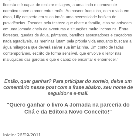
floresta e é capaz de realizar milagres, a uma linda e comovente
narrativa sobre o amor entre irmãs. Ao nascer fraquinha, com a vida em
risco, Lilly desperta em suas irmãs uma necessidade heróica de
providências. Tocadas pela tristeza que abate a família, elas se arriscam
em uma jornada cheia de aventuras e situações muito incomuns. Entre
florestas, quedas de água, pântanos, barulhos assustadores e caçadores
nada agradáveis, as meninas lutam pela própria vida enquanto buscam a
água milagrosa que deverá salvar sua irmãzinha. Um conto de fadas
contemporâneo, escrito de forma sensível, que envolve o leitor nas
maluquices das garotas e que é capaz de encantar e enternecer."
Então, quer ganhar? Para prticipar do sorteio, deixe um
comentário nesse post com a frase abaixo, seu nome de
seguidor e e-mail.
"Quero ganhar o livro A Jornada na parceria do
Chá e da Editora Novo Conceito!"
Início: 26/09/2011