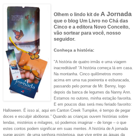
A Jornada
Olhem o lind
o kit de
que o blog Um Livro no Chá das
Cinco e a editora Novo Conceito,
vão sortear para você, nosso
seguidor.
Conheça a história:
"A história de quatro irmãs e uma viagem
inacreditável! “A história começa lá em casa.
Na montanha. Cinco quilômetros morro
acima em uma rua poeirenta e esburacada,
passando pelo pomar de Mr. Benny, logo
depois da banca de legumes da Nanny Ann.
Estamos no outono, minha estação favorita.
E em poucos dias será meu feriado favorito:
Halloween. É isso aí, aqui em Canton Creek Turnpike, é tempo de pegar
doces e esculpir abóboras.” Quando as crianças ouvem histórias sobre
lendas, mistérios e milagres, só podemos imaginar – de longe – o que
estes contos podem significar em suas mentes. A história de A jornada
surge assim: de uma senhora misteriosa, que vive entre as águas da