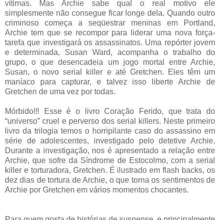
vítimas. Mas Archie sabe qual o real motivo ele
simplesmente não consegue ficar longe dela. Quando outro
criminoso começa a seqüestrar meninas em Portland,
Archie tem que se recompor para liderar uma nova força-
tarefa que investigará os assassinatos. Uma repórter jovem
e determinada, Susan Ward, acompanha o trabalho do
grupo, o que desencadeia um jogo mortal entre Archie,
Susan, o novo serial killer e até Gretchen. Eles têm um
maníaco para capturar, e talvez isso liberte Archie de
Gretchen de uma vez por todas.
Mórbido!!! Esse é o livro Coração Ferido, que trata do
“universo” cruel e perverso dos serial killers. Neste primeiro
livro da trilogia temos o horripilante caso do assassino em
série de adolescentes, investigado pelo detetive Archie.
Durante a investigação, nos é apresentado a relação entre
Archie, que sofre da Síndrome de Estocolmo, com a serial
killer e torturadora, Gretchen. É ilustrado em flash backs, os
dez dias de tortura de Archie, o que torna os sentimentos de
Archie por Gretchen em vários momentos chocantes.
Para quem gosta de histórias de suspense, e principalmente