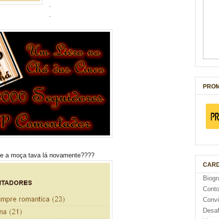
.
.
PROM
ue a moça tava lá novamente????
CARD
Biogr
Cont
Conv
Desaf