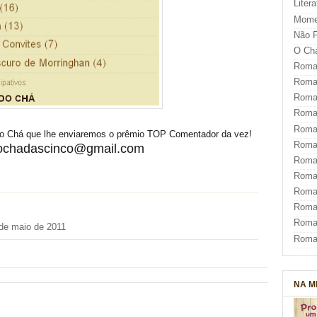
Liter
Mome
Não F
O Ch
Roman
Roman
Roma
Roma
Roma
 o Chá que lhe enviaremos o prêmio TOP Comentador da vez!
Roma
nochadascinco@gmail.com
Roman
Roma
Roman
Roman
Roma
de maio de 2011
Roma
NA M