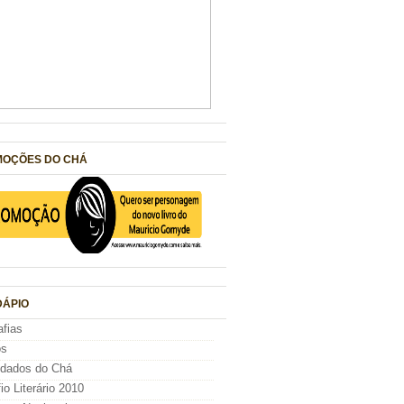
OÇÕES DO CHÁ
ÁPIO
afias
os
idados do Chá
io Literário 2010