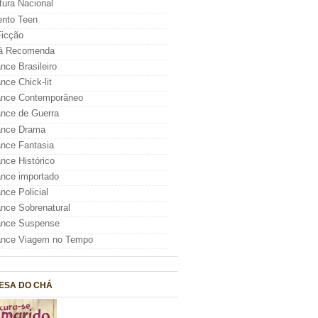
atura Nacional
nto Teen
icção
á Recomenda
ce Brasileiro
ce Chick-lit
nce Contemporâneo
nce de Guerra
nce Drama
nce Fantasia
ce Histórico
nce importado
ce Policial
ce Sobrenatural
nce Suspense
nce Viagem no Tempo
ESA DO CHÁ