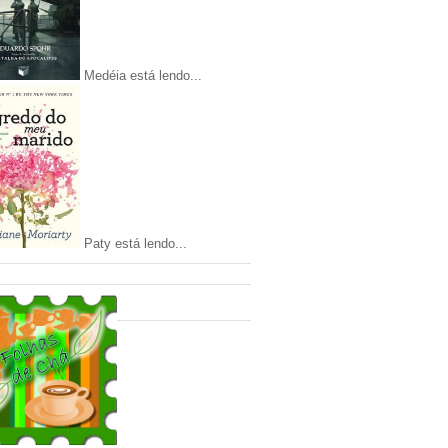
Medéia está lendo...
Paty está lendo...