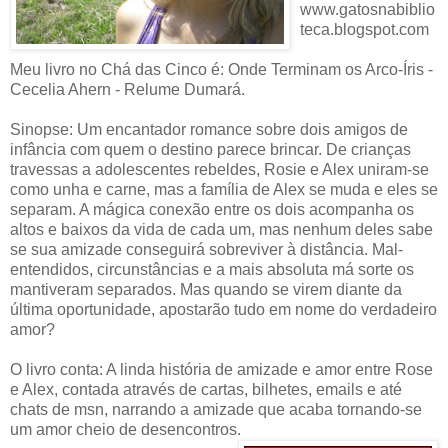
www.gatosnabiblio
teca.blogspot.com
Meu livro no Chá das Cinco é: Onde Terminam os Arco-Íris -
Cecelia Ahern - Relume Dumará.
Sinopse: Um encantador romance sobre dois amigos de
infância com quem o destino parece brincar. De crianças
travessas a adolescentes rebeldes, Rosie e Alex uniram-se
como unha e carne, mas a família de Alex se muda e eles se
separam. A mágica conexão entre os dois acompanha os
altos e baixos da vida de cada um, mas nenhum deles sabe
se sua amizade conseguirá sobreviver à distância. Mal-
entendidos, circunstâncias e a mais absoluta má sorte os
mantiveram separados. Mas quando se virem diante da
última oportunidade, apostarão tudo em nome do verdadeiro
amor?
O livro conta: A linda história de amizade e amor entre Rose
e Alex, contada através de cartas, bilhetes, emails e até
chats de msn, narrando a amizade que acaba tornando-se
um amor cheio de desencontros.