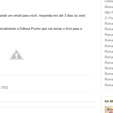
Liter
Mome
Não F
ando um email para você, responda em até 3 dias ou será
O Ch
Roman
ecialmente a Editora Prumo que vai enviar o livro para a
Roman
Roma
Roma
Roma
Roma
Roman
Roma
Roman
Roman
Roma
Roma
e 2011
NA M