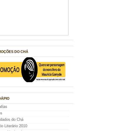
OÇÕES DO CHÁ
ÁPIO
afias
os
idados do Chá
io Literário 2010