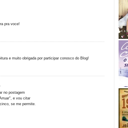
ra pra voce!
tura e muito obrigada por participar conosco do Blog!
.
sar no postagem
rruar", e vou citar
cinco, se me permite.