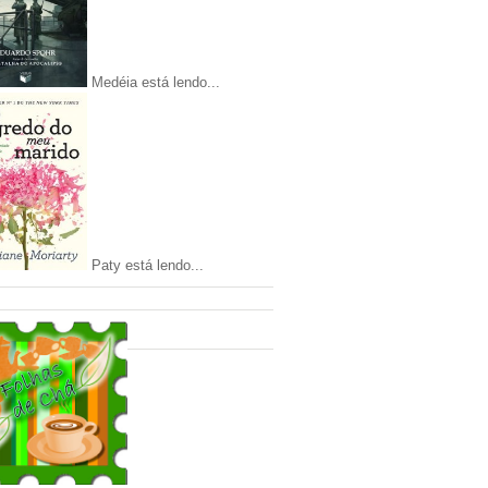
Medéia está lendo...
Paty está lendo...