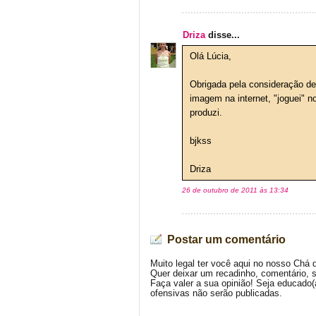
Driza
disse...
Olá Lúcia,
Obrigada pela consideração d
imagem na internet, "joguei" n
produzi.
bjkss
Driza
26 de outubro de 2011 às 13:34
Postar um comentário
Muito legal ter você aqui no nosso Chá 
Quer deixar um recadinho, comentário, 
Faça valer a sua opinião! Seja educado
ofensivas não serão publicadas.