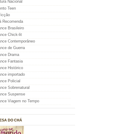
atura Nacional
nto Teen
icção
á Recomenda
ce Brasileiro
ce Chick-lit
nce Contemporâneo
nce de Guerra
nce Drama
nce Fantasia
ce Histórico
nce importado
ce Policial
ce Sobrenatural
nce Suspense
nce Viagem no Tempo
ESA DO CHÁ