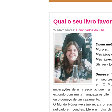
Qual o seu livro favor
Marcadores:
Convidados do Chá
Quem mete
Moro em
:
Meu blog 
Meu Livr
Shriver - E
Sinopse:
"
em seu pre
em O Mund
implicações de uma escolha: quem amar
expondo com muita franqueza os dilema
ou o começo de um casamento.
O Mundo Pós-aniversário retrata o rel
radicado em Londres. Ele é um disciplin