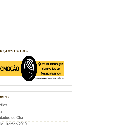
OÇÕES DO CHÁ
ÁPIO
afias
os
idados do Chá
io Literário 2010