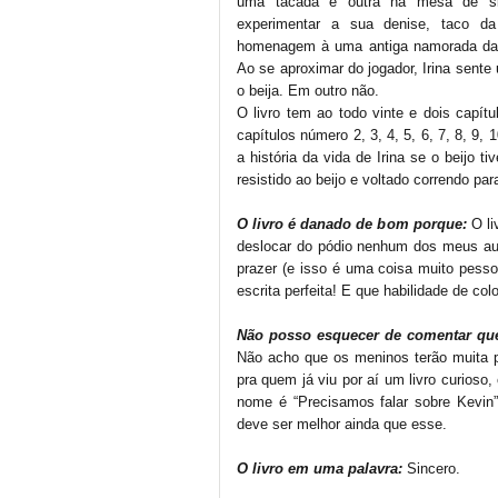
uma tacada e outra na mesa de si
experimentar a sua denise, taco d
homenagem à uma antiga namorada da 
Ao se aproximar do jogador, Irina sente
o beija. Em outro não.
O livro tem ao todo vinte e dois capít
capítulos número 2, 3, 4, 5, 6, 7, 8, 9,
a história da vida de Irina se o beijo t
resistido ao beijo e voltado correndo par
O livro é danado de bom porque:
O li
deslocar do pódio nenhum dos meus auto
prazer (e isso é uma coisa muito pesso
escrita perfeita! E que habilidade de co
Não posso esquecer de comentar qu
Não acho que os meninos terão muita p
pra quem já viu por aí um livro curios
nome é “Precisamos falar sobre Kevin
deve ser melhor ainda que esse.
O livro em uma palavra:
Sincero.