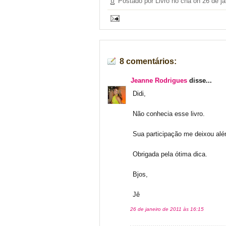
Postado por Livro no chá on
26 de ja
8 comentários:
Jeanne Rodrigues
disse...
Didi,
Não conhecia esse livro.
Sua participação me deixou além
Obrigada pela ótima dica.
Bjos,
Jê
26 de janeiro de 2011 às 16:15