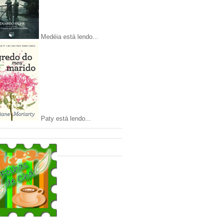
Medéia está lendo...
Paty está lendo...