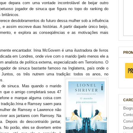
que depara com uma vontade incontrolável de beijar outro
tuoso jogador de sinuca que figura no topo do ranking do
 britânicos.
 oferece desdobramentos do futuro dessa mulher sob a influência
 e assim escreve duas histórias. A partir daquele único beijo,
pimento, e explora as conseqüências e as motivações mais
mente encantador. Irina McGovern é uma ilustradora de livros
PROM
adicada em Londres, onde vive com o marido (pelo menos ele a
m analista de política externa, especializado em Terrorismo. O
gador de sinuca bastante famoso na Inglaterra, país onde o
 Juntos, os três nutrem uma tradição: todos os anos, no
s.
, de sinuca. Mas quando o marido
em que o amigo completará seus 47
elefone e marque alguma coisa com
CARD
 tradição.Irina e Ramsey saem para
Biogr
x-mulher de Ramsey e Lawrence não
Cont
eviver aos jantares com Ramsey. Na
Conv
a. Depois do descontraído jantar,
a. No porão, eles se divertem entre
Desaf