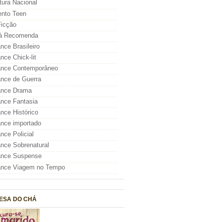
atura Nacional
nto Teen
icção
á Recomenda
ce Brasileiro
ce Chick-lit
nce Contemporâneo
nce de Guerra
nce Drama
nce Fantasia
ce Histórico
nce importado
ce Policial
ce Sobrenatural
nce Suspense
nce Viagem no Tempo
ESA DO CHÁ