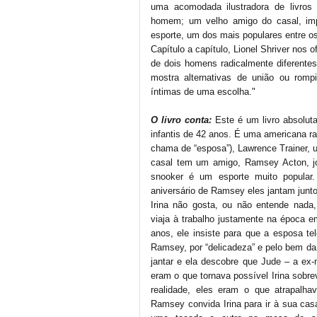
uma acomodada ilustradora de livros 
homem; um velho amigo do casal, impe
esporte, um dos mais populares entre os
Capítulo a capítulo, Lionel Shriver nos
de dois homens radicalmente diferentes,
mostra alternativas de união ou rom
íntimas de uma escolha."
O livro conta:
Este é um livro absoluta
infantis de 42 anos. É uma americana r
chama de “esposa”), Lawrence Trainer, u
casal tem um amigo, Ramsey Acton, jo
snooker é um esporte muito popular.
aniversário de Ramsey eles jantam junto
Irina não gosta, ou não entende nada
viaja à trabalho justamente na época 
anos, ele insiste para que a esposa t
Ramsey, por “delicadeza” e pelo bem da
jantar e ela descobre que Jude – a e
eram o que tornava possível Irina sobr
realidade, eles eram o que atrapalhav
Ramsey convida Irina para ir à sua cas