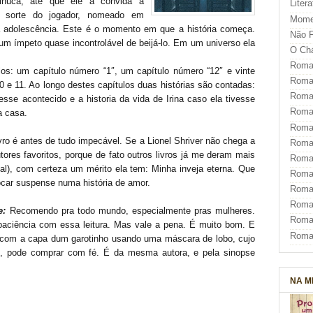
nuca, até que ele a convida à
Liter
a sorte do jogador, nomeado em
Mome
adolescência. Este é o momento em que a história começa.
Não F
 um ímpeto quase incontrolável de beijá-lo. Em um universo ela
O Ch
Roman
ulos: um capítulo número “1″, um capítulo número “12″ e vinte
Roman
 10 e 11. Ao longo destes capítulos duas histórias são contadas:
Roma
ivesse acontecido e a historia da vida de Irina caso ela tivesse
Roma
a casa.
Roma
vro é antes de tudo impecável. Se a Lionel Shriver não chega a
Roma
res favoritos, porque de fato outros livros já me deram mais
Roman
al), com certeza um mérito ela tem: Minha inveja eterna. Que
Roma
locar suspense numa história de amor.
Roman
Roman
e:
Recomendo pra todo mundo, especialmente pras mulheres.
Roma
aciência com essa leitura. Mas vale a pena. É muito bom. E
Roma
o, com a capa dum garotinho usando uma máscara de lobo, cujo
”, pode comprar com fé. É da mesma autora, e pela sinopse
NA M