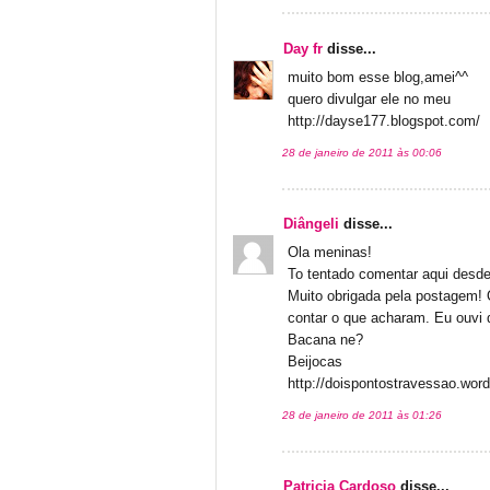
Day fr
disse...
muito bom esse blog,amei^^
quero divulgar ele no meu
http://dayse177.blogspot.com/
28 de janeiro de 2011 às 00:06
Diângeli
disse...
Ola meninas!
To tentado comentar aqui desd
Muito obrigada pela postagem!
contar o que acharam. Eu ouvi di
Bacana ne?
Beijocas
http://doispontostravessao.wor
28 de janeiro de 2011 às 01:26
Patricia Cardoso
disse...